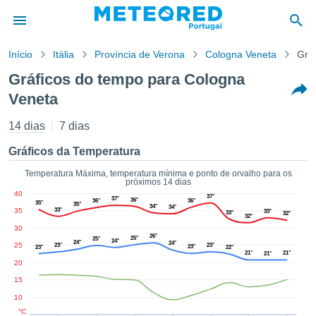
Início
Itália
Província de Verona
Cologna Veneta
Grá
o de
Gráficos do tempo para Cologna
cidade
Veneta
eúdo da
empo.pt) foi
14 dias
7 dias
ado por
nais para
Gráficos da Temperatura
r que as
 fornecidas
Temperatura Máxima, temperatura mínima e ponto de orvalho para os
 qualidade.
próximos 14 dias
er a este
40
37°
37°
36°
36°
36°
35°
avés das
35°
34°
34°
35
33°
33°
33°
32°
32°
s opções:
30
26°
25°
25°
24°
24°
24°
25
cookies e
23°
23°
23°
23°
22°
21°
21°
21°
de forma
20
uita
15
ade digital
10
lizada,
°C