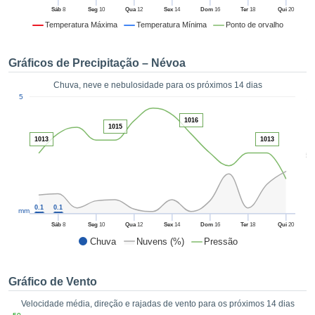
da em
Sáb
8
Seg
10
Qua
12
Sex
14
Dom
16
Ter
18
Qui
20
 recolhidas
Temperatura Máxima
Temperatura Mínima
Ponto de orvalho
 cookies ou
logias
s, permite-
Gráficos de Precipitação – Névoa
iar a nossa
de para
Chuva, neve e nebulosidade para os próximos 14 dias
ACEITAR
1
a fornecer-
5
E
dos de alta
CONTINUAR
1016
ade sem
1015
r custo.
1013
1013
CONFIGURAÇÕES
5
 no botão
continuar",
eder ao
ceitando a
0.1
0.1
mm
de todos os
róprios ou
Sáb
8
Seg
10
Qua
12
Sex
14
Dom
16
Ter
18
Qui
20
 parceiros,
Chuva
Nuvens (%)
Pressão
permitem
analisar o
mento no
Gráfico de Vento
 bem como
Velocidade média, direção e rajadas de vento para os próximos 14 dias
r um perfil