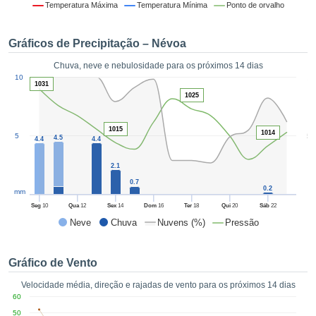
da em
Temperatura Máxima
Temperatura Mínima
Ponto de orvalho
 recolhidas
 cookies ou
Gráficos de Precipitação – Névoa
logias
s, permite-
Chuva, neve e nebulosidade para os próximos 14 dias
iar a nossa
1
10
de para
1031
ACEITAR
1025
a fornecer-
E
dos de alta
CONTINUAR
ade sem
1015
1014
5
5
r custo.
4.5
4.4
4.4
CONFIGURAÇÕES
 no botão
2.1
continuar",
0.7
eder ao
0.2
mm
ceitando a
Seg
10
Qua
12
Sex
14
Dom
16
Ter
18
Qui
20
Sáb
22
de todos os
Neve
Chuva
Nuvens (%)
Pressão
róprios ou
 parceiros,
permitem
Gráfico de Vento
analisar o
mento no
Velocidade média, direção e rajadas de vento para os próximos 14 dias
 bem como
60
r um perfil
50