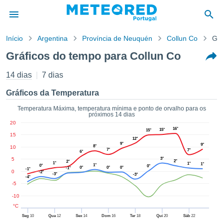
Início
Argentina
Província de Neuquén
Collun Co
Grá
o de
Gráficos do tempo para Collun Co
cidade
eúdo da
14 dias
7 dias
empo.pt) foi
ado por
Gráficos da Temperatura
nais para
r que as
Temperatura Máxima, temperatura mínima e ponto de orvalho para os
próximos 14 dias
 fornecidas
20
 qualidade.
16°
15°
15°
15
er a este
12°
9°
avés das
9°
8°
10
7°
7°
6°
s opções:
5
3°
2°
2°
1°
1°
1°
1°
0°
0°
0°
0°
0°
-1°
-1°
0
-2°
cookies e
-3°
-3°
-4°
de forma
-5
uita
-10
ade digital
°C
lizada,
Seg
10
Qua
12
Sex
14
Dom
16
Ter
18
Qui
20
Sáb
22