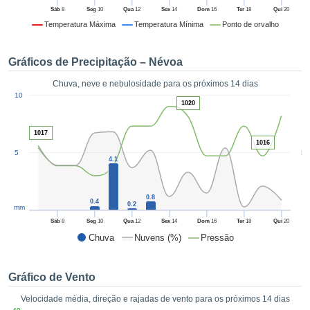
da em
Sáb
8
Seg
10
Qua
12
Sex
14
Dom
16
Ter
18
Qui
20
 recolhidas
Temperatura Máxima
Temperatura Mínima
Ponto de orvalho
 cookies ou
logias
s, permite-
Gráficos de Precipitação – Névoa
iar a nossa
de para
Chuva, neve e nebulosidade para os próximos 14 dias
ACEITAR
1
a fornecer-
10
E
1020
dos de alta
CONTINUAR
ade sem
1017
r custo.
1016
CONFIGURAÇÕES
5
5
 no botão
4.1
continuar",
eder ao
ceitando a
0.8
0.4
0.2
mm
de todos os
róprios ou
Sáb
8
Seg
10
Qua
12
Sex
14
Dom
16
Ter
18
Qui
20
 parceiros,
Chuva
Nuvens (%)
Pressão
permitem
analisar o
mento no
Gráfico de Vento
 bem como
Velocidade média, direção e rajadas de vento para os próximos 14 dias
r um perfil