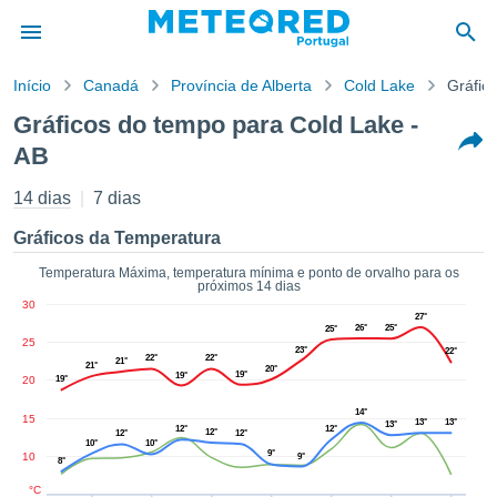
Início
Canadá
Província de Alberta
Cold Lake
Gráfic
o de
Gráficos do tempo para Cold Lake -
cidade
AB
eúdo da
empo.pt) foi
14 dias
7 dias
ado por
nais para
Gráficos da Temperatura
r que as
 fornecidas
Temperatura Máxima, temperatura mínima e ponto de orvalho para os
 qualidade.
próximos 14 dias
er a este
30
27°
avés das
26°
25°
25°
25
s opções:
23°
22°
22°
22°
21°
21°
20°
19°
19°
20
19°
cookies e
de forma
14°
15
13°
13°
13°
uita
12°
12°
12°
12°
12°
10°
10°
9°
10
9°
ade digital
8°
lizada,
°C