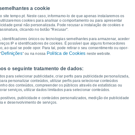
36°
 semelhantes a cookie
35°
34°
34°
33°
33°
so site tempo.pt. Neste caso, informamo-lo de que apenas instalaremos os
32°
utilizaremos cookies para analisar o comportamento ou para apresentar
30°
icidade geral não personalizada. Pode recusar a instalação de cookies e
assinatura, clicando no botão "Recusar".
, identificadores únicos ou tecnologias semelhantes para armazenar, aceder
21°
ereços IP e identificadores de cookies. É possível que alguns fornecedores
19°
18°
18°
18°
17°
 ao qual se pode opor. Para tal, pode retirar o seu consentimento ou opor-
16°
16°
Definições
Política de Cookies
“
” ou na nossa
neste website.
os o seguinte tratamento de dados:
ua
12
Qui
13
Sex
14
Sáb
15
Dom
16
Seg
17
Ter
18
Qua
19
os para selecionar publicidade, criar perfis para publicidade personalizada,
mperatura Mínima
Ponto de orvalho
s para personalizar conteúdos, utilizar perfis para selecionar conteúdos
ho dos conteúdos, compreender os públicos através de estatísticas ou
ar serviços, utilizar dados limitados para selecionar conteúdos.
spositivos, publicidade e conteúdos personalizados, medição de publicidade
ia e desenvolvimento de serviços.
dade para os próximos 14 dias
100
1019
75
18