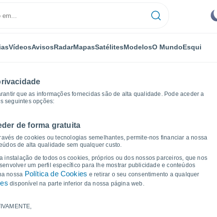
ias
Vídeos
Avisos
Radar
Mapas
Satélites
Modelos
O Mundo
Esqui
privacidade
arantir que as informações fornecidas são de alta qualidade. Pode aceder a
as seguintes opções:
eder de forma gratuita
empo
ravés de cookies ou tecnologias semelhantes, permite-nos financiar a nossa
teúdos de alta qualidade sem qualquer custo.
a Cividade
 a instalação de todos os cookies, próprios ou dos nossos parceiros, que nos
nvolver um perfil específico para lhe mostrar publicidade e conteúdos
Política de Cookies
 na nossa
e retirar o seu consentimento a qualquer
ies
disponível na parte inferior da nossa página web.
IVAMENTE,
a e ponto de orvalho para os próximos 14 dias