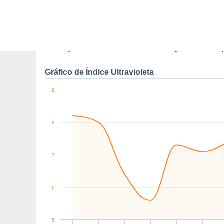
0
W
W
W
W
W
W
km/h
Qui
6
Sex
7
Sáb
8
Dom
9
Seg
10
Ter
11
Q
Rajadas máximas do ven
Gráfico de Índice Ultravioleta
9
8
7
6
5