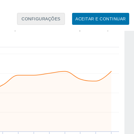
CONFIGURAÇÕES
ACEITAR E CONTINUAR
NW
NW
W
W
W
NW
N
NW
ua
12
Qui
13
Sex
14
Sáb
15
Dom
16
Seg
17
Ter
18
Qua
19
to
Velocidade média do vento