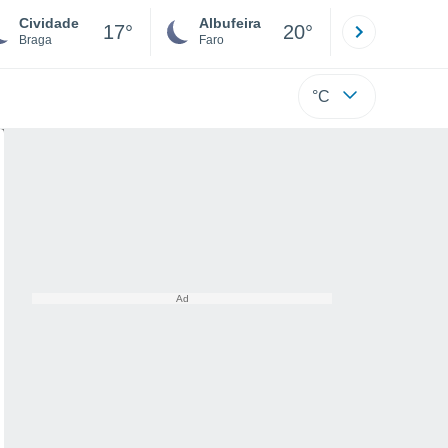
Cividade
Albufeira
Lisboa
17°
20°
Braga
Faro
Lisboa
°C