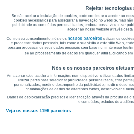
40
Rejeitar tecnologias
35
Se não aceitar a instalação de cookies, pode continuar a aceder ao nos
cookies necessários para assegurar a navegação no website, mas não 
30°
30
29°
29°
29°
publicidade ou conteúdos personalizados, embora possa visualizar publ
28°
27°
aceder ao nosso website através desta 
25
nossos parceiros
Com o seu consentimento, nós e os
utilizamos cookies
e processar dados pessoais, tais como a sua visita a este sitio Web, end
20
19°
18°
possam processar os seus dados pessoais com base num interesse legítimo,
17°
16°
16°
16°
se ao processamento de dados em qualquer altura, clicando em 
15
°C
Nós e os nossos parceiros efetuam
Qui
6
Sex
7
Sáb
8
Dom
9
Seg
10
Ter
11
Q
Armazenar e/ou aceder a informações num dispositivo, utilizar dados limitad
Temperatura Máxima
Te
utilizar perfis para selecionar publicidade personalizada, criar perfi
personalizados, medir o desempenho da publicidade, medir o desempen
combinações de dados de diferentes fontes, desenvolver e melhor
Gráficos de Precipitação – Névoa
Dados de geolocalização precisos e identificação através da procura de di
e conteúdos, estudos de audiênc
Chuva, neve e nebulosi
Veja os nossos 1199 parceiros
5
1021
10