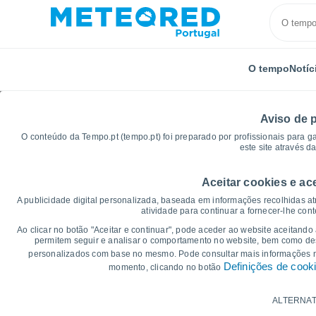
O tempo
Notíc
Aviso de 
O conteúdo da Tempo.pt (tempo.pt) foi preparado por profissionais para g
este site através d
Aceitar cookies e ac
Início
Distrito de Braga
Cividade
Gráficos de t
A publicidade digital personalizada, baseada em informações recolhidas at
atividade para continuar a fornecer-lhe con
Gráficos do tempo par
Ao clicar no botão "Aceitar e continuar", pode aceder ao website aceitando
permitem seguir e analisar o comportamento no website, bem como dese
personalizados com base no mesmo. Pode consultar mais informações
14 dias
7 dias
Definições de cook
momento, clicando no botão
Gráficos da Temperatura
ALTERNAT
Temperatura Máxima, temperatura mínim