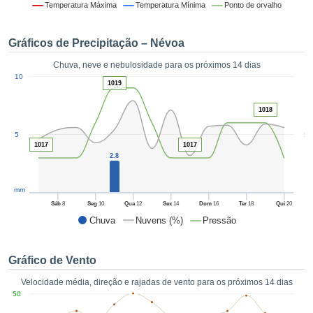
da em
Temperatura Máxima
Temperatura Mínima
Ponto de orvalho
 recolhidas
 cookies ou
Gráficos de Precipitação – Névoa
logias
s, permite-
Chuva, neve e nebulosidade para os próximos 14 dias
iar a nossa
1
10
de para
1019
ACEITAR
a fornecer-
E
dos de alta
1018
CONTINUAR
ade sem
5
5
r custo.
1017
1017
CONFIGURAÇÕES
2.8
 no botão
continuar",
eder ao
mm
ceitando a
Sáb
8
Seg
10
Qua
12
Sex
14
Dom
16
Ter
18
Qui
20
de todos os
Chuva
Nuvens (%)
Pressão
róprios ou
 parceiros,
permitem
Gráfico de Vento
analisar o
mento no
Velocidade média, direção e rajadas de vento para os próximos 14 dias
 bem como
50
r um perfil