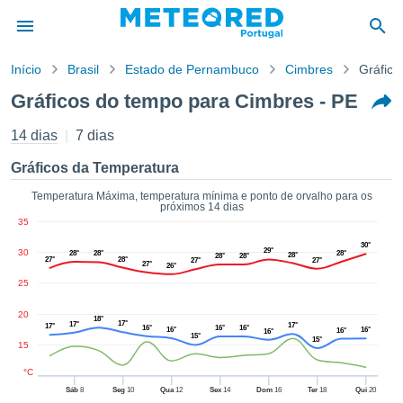
Início
Brasil
Estado de Pernambuco
Cimbres
Gráfico
o de
Gráficos do tempo para Cimbres - PE
cidade
eúdo da
14 dias
7 dias
empo.pt) foi
ado por
Gráficos da Temperatura
nais para
r que as
Temperatura Máxima, temperatura mínima e ponto de orvalho para os
próximos 14 dias
 fornecidas
35
 qualidade.
er a este
30°
29°
30
28°
28°
28°
28°
28°
28°
27°
28°
avés das
27°
27°
27°
26°
s opções:
25
cookies e
20
18°
17°
17°
17°
17°
16°
16°
16°
de forma
16°
16°
16°
16°
15°
15°
15
uita
ade digital
°C
lizada,
Sáb
8
Seg
10
Qua
12
Sex
14
Dom
16
Ter
18
Qui
20