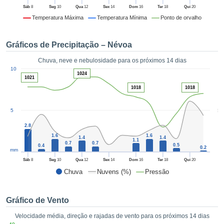
da em
Sáb
8
Seg
10
Qua
12
Sex
14
Dom
16
Ter
18
Qui
20
 recolhidas
Temperatura Máxima
Temperatura Mínima
Ponto de orvalho
 cookies ou
logias
s, permite-
Gráficos de Precipitação – Névoa
iar a nossa
de para
Chuva, neve e nebulosidade para os próximos 14 dias
ACEITAR
1
a fornecer-
10
E
1024
dos de alta
1021
CONTINUAR
ade sem
1018
1018
r custo.
CONFIGURAÇÕES
5
5
 no botão
continuar",
2.8
eder ao
1.6
1.6
1.4
1.4
1.1
ceitando a
0.7
0.7
0.5
0.4
0.2
mm
de todos os
róprios ou
Sáb
8
Seg
10
Qua
12
Sex
14
Dom
16
Ter
18
Qui
20
 parceiros,
Chuva
Nuvens (%)
Pressão
permitem
analisar o
mento no
Gráfico de Vento
 bem como
Velocidade média, direção e rajadas de vento para os próximos 14 dias
r um perfil