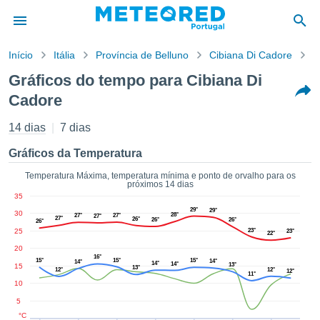
Início
Itália
Província de Belluno
Cibiana Di Cadore
G
o de
Gráficos do tempo para Cibiana Di
cidade
Cadore
eúdo da
empo.pt) foi
14 dias
7 dias
ado por
nais para
Gráficos da Temperatura
r que as
 fornecidas
Temperatura Máxima, temperatura mínima e ponto de orvalho para os
 qualidade.
próximos 14 dias
er a este
35
avés das
29°
29°
30
28°
27°
27°
27°
27°
26°
26°
26°
s opções:
26°
25
23°
23°
22°
20
cookies e
16°
15°
15°
15°
14°
de forma
14°
14°
14°
13°
15
13°
12°
12°
12°
11°
uita
10
ade digital
5
lizada,
°C