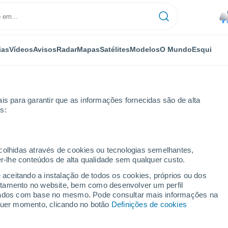
ias
Vídeos
Avisos
Radar
Mapas
Satélites
Modelos
O Mundo
Esqui
is para garantir que as informações fornecidas são de alta
s:
ecolhidas através de cookies ou tecnologias semelhantes,
er-lhe conteúdos de alta qualidade sem qualquer custo.
por horas
e aceitando a instalação de todos os cookies, próprios ou dos
rtamento no website, bem como desenvolver um perfil
lizados com base no mesmo. Pode consultar mais informações na
lquer momento, clicando no botão
Definições de cookies