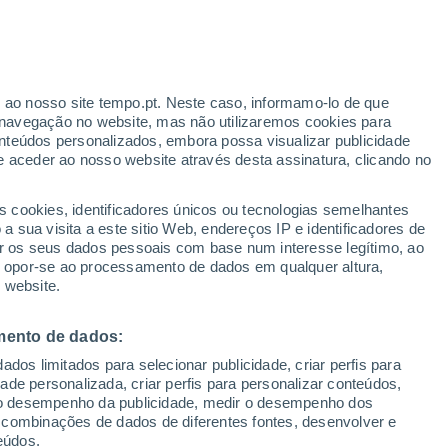
holchol
VENTO
PRECIPITAÇÃO
r ao nosso site tempo.pt. Neste caso, informamo-lo de que
12
15
18
21
00
03
06
09
12
15
18
21
00
navegação no website, mas não utilizaremos cookies para
nteúdos personalizados, embora possa visualizar publicidade
e aceder ao nosso website através desta assinatura, clicando no
s cookies, identificadores únicos ou tecnologias semelhantes
14°
 sua visita a este sitio Web, endereços IP e identificadores de
12°
11°
11°
r os seus dados pessoais com base num interesse legítimo, ao
9°
ou opor-se ao processamento de dados em qualquer altura,
 website.
6°
6°
5°
mento de dados:
4°
3°
3°
3°
2°
dos limitados para selecionar publicidade, criar perfis para
idade personalizada, criar perfis para personalizar conteúdos,
ir o desempenho da publicidade, medir o desempenho dos
 combinações de dados de diferentes fontes, desenvolver e
eúdos.