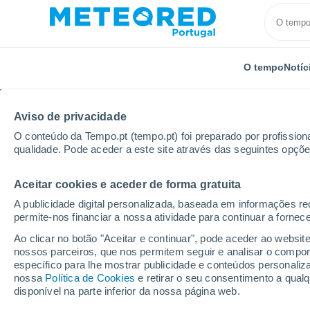
O tempo
Notíc
Aviso de privacidade
O conteúdo da Tempo.pt (tempo.pt) foi preparado por profissiona
qualidade. Pode aceder a este site através das seguintes opçõe
Aceitar cookies e aceder de forma gratuita
Início
Chile
Araucanía
Cholchol
Por horas
A publicidade digital personalizada, baseada em informações r
permite-nos financiar a nossa atividade para continuar a fornec
Tempo para Cholchol 
Ao clicar no botão "Aceitar e continuar", pode aceder ao websit
nossos parceiros, que nos permitem seguir e analisar o compo
específico para lhe mostrar publicidade e conteúdos persona
O Tempo 1 - 7 Dias
Por horas
nossa
Política de Cookies
e retirar o seu consentimento a qua
disponível na parte inferior da nossa página web.