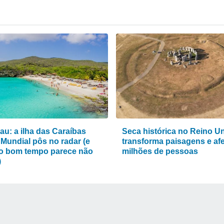
au: a ilha das Caraíbas
Seca histórica no Reino U
 Mundial pôs no radar (e
transforma paisagens e af
o bom tempo parece não
milhões de pessoas
)