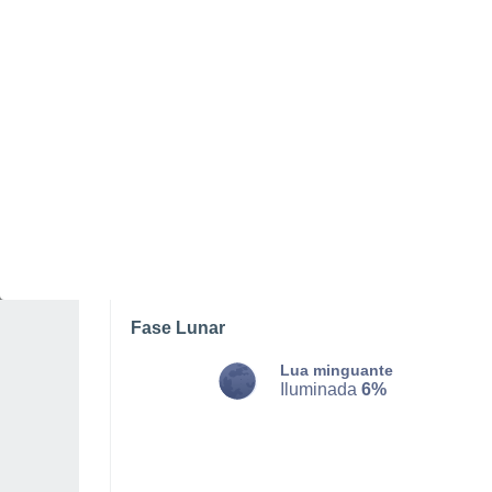
SEGUNDA, 10 DE AGOSTO
O dia todo
Nuvens dispersas
Nascer do sol às
07h43m
Pôr-do-sol às
18h10m
Primeira luz às
07:15
Última luz às
18:38
Fase Lunar
Lua minguante
Iluminada
6%