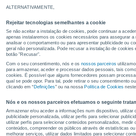
Gráfico do tempo por horas em C
ALTERNATIVAMENTE,
SÍMBOLO
TEMPERATURA
Rejeitar tecnologias semelhantes a cookie
Se não aceitar a instalação de cookies, pode continuar a acede
00
03
06
09
12
15
18
21
00
03
06
09
apenas instalaremos os cookies necessários para assegurar a 
analisar o comportamento ou para apresentar publicidade ou co
geral não personalizada. Pode recusar a instalação de cookies 
botão "Recusar".
Com o seu consentimento, nós e os
nossos parceiros
utilizamo
para armazenar, aceder e processar dados pessoais, tais como a
cookies. É possível que alguns fornecedores possam processa
qual se pode opor. Para tal, pode retirar o seu consentimento 
clicando em “
Definições
” ou na nossa
Política de Cookies
neste
7°
7°
7°
Nós e os nossos parceiros efetuamos o seguinte trata
3°
3°
2°
2°
2°
2°
2°
2°
Armazenar e/ou aceder a informações num dispositivo, utilizar da
publicidade personalizada, utilizar perfis para selecionar public
2.8
2.7
utilizar perfis para selecionar conteúdos personalizados, med
1.7
1.2
conteúdos, compreender os públicos através de estatísticas ou
0.9
0.7
0.6
0.4
melhorar serviços, utilizar dados limitados para selecionar cont