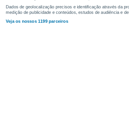
Sábado
8
Domingo
9
Dados de geolocalização precisos e identificação através da pr
medição de publicidade e conteúdos, estudos de audiência e d
Veja os nossos 1199 parceiros
A previsão do tempo por horas: Cho
SÁBADO, 08 DE AGOSTO
O dia todo
Chuva fraca com céu
parcialmente nublado
Nascer do sol às
07h45m
Pôr-do-sol às
18h08m
Primeira luz às
07:17
Última luz às
18:36
Fase Lunar