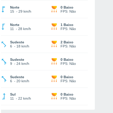
Norte
0 Baixo
15
-
29 km/h
FPS:
Não
Norte
1 Baixo
11
-
28 km/h
FPS:
Não
Sudeste
2 Baixo
6
-
18 km/h
FPS:
Não
Sudeste
0 Baixo
9
-
24 km/h
FPS:
Não
Sudeste
0 Baixo
6
-
20 km/h
FPS:
Não
Sul
0 Baixo
11
-
22 km/h
FPS:
Não