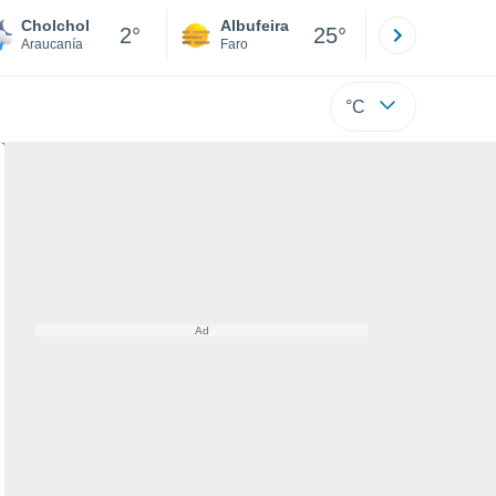
Cholchol
Albufeira
Lisboa
2°
25°
Araucanía
Faro
Lisboa
°C