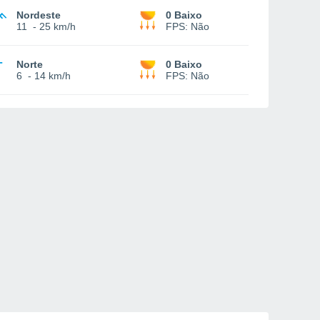
Nordeste
0 Baixo
11
-
25 km/h
FPS:
Não
Norte
0 Baixo
6
-
14 km/h
FPS:
Não