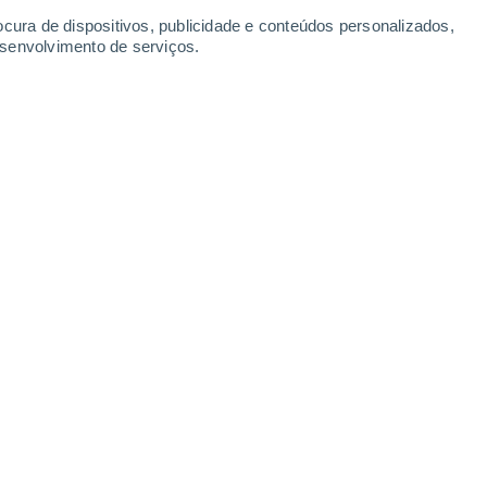
Segunda
10
ocura de dispositivos, publicidade e conteúdos personalizados,
esenvolvimento de serviços.
lchol
70%
3°
Chuva fraca
02:00
0.9 mm
Sensação T.
2°
60%
2°
Chuva fraca
05:00
0.7 mm
Sensação T.
0°
70%
2°
Chuva fraca
08:00
1.7 mm
Sensação T.
0°
90%
7°
Chuva fraca
11:00
2.7 mm
Sensação T.
5°
90%