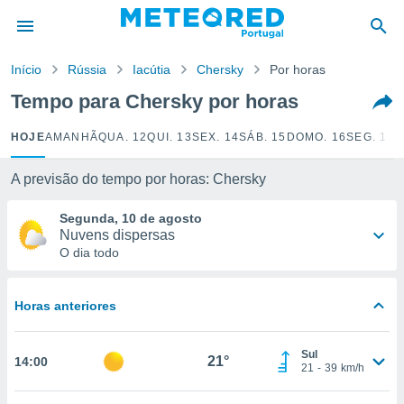
de
Início
Rússia
Iacútia
Chersky
Por horas
 da
empo.pt) foi
Tempo para Chersky por horas
or
is para
HOJE
AMANHÃ
QUA. 12
QUI. 13
SEX. 14
SÁB. 15
DOMO. 16
SEG. 17
T
e as
 fornecidas
 qualidade.
A previsão do tempo por horas: Chersky
r a este
s das
Segunda, 10 de agosto
opções:
Nuvens dispersas
O dia todo
ookies e
 forma
Horas anteriores
e digital
da,
Sul
m
21°
14:00
21
-
39
km/h
 recolhidas
cookies ou