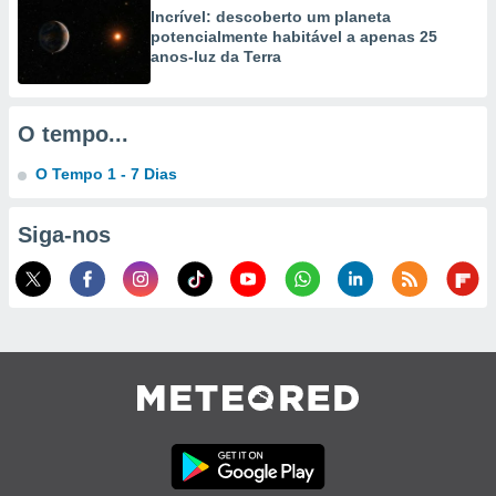
selecionar
Incrível: descoberto um planeta
potencialmente habitável a apenas 25
a, criar
anos-luz da Terra
personalizar
tilizar
selecionar
O tempo...
dos, medir
O Tempo 1 - 7 Dias
nho da
, medir o
o dos
Siga-nos
r os
ravés de
s ou
s de dados
es fontes,
 e melhorar
ilizar dados
ara
conteúdos.
ção