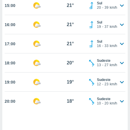
Sul
21°
15:00
, permite-
20
-
39
km/h
ar a nossa
ara
ACEITAR
Sul
 fornecer-
21°
16:00
E
19
-
37
km/h
os de alta
CONTINUAR
sem
sto.
Sul
21°
17:00
CONFIGURAÇÕES
16
-
33
km/h
o botão
ontinuar",
r ao
Sudeste
20°
18:00
13
-
27
km/h
itando a
de todos os
óprios ou
Sudeste
19°
19:00
parceiros,
12
-
23
km/h
rmitem
lisar o
nto no
Sudeste
18°
20:00
10
-
20
km/h
em como
 um perfil
para lhe
licidade e