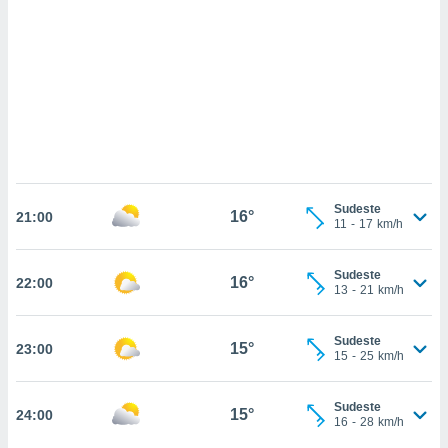
ados com
esmo. Pode
ais
s na nossa
 Cookies
e
u
nto a
omento,
 botão
de cookies
na parte
Sudeste
16°
nossa
21:00
11
-
17
km/h
.
IVAMENTE,
Sudeste
16°
22:00
13
-
21
km/h
as
Sudeste
15°
23:00
tes a
15
-
25
km/h
tar a
Sudeste
15°
24:00
de cookies,
16
-
28
km/h
uar a