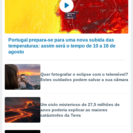
to ou opor-
essamento
m qualquer
ando em “
 ou na
 Cookies
Portugal prepara-se para uma nova subida das
te.
temperaturas: assim será o tempo de 10 a 16 de
agosto
 nossos
s o
Quer fotografar o eclipse com o telemóvel?
o de
Estes cuidados podem salvar a sua câmara
e/ou aceder
ões num
utilizar
Um ciclo misterioso de 27,5 milhões de
ados para
anos poderia explicar as maiores
publicidade,
catástrofes da Terra
 para
a, utilizar