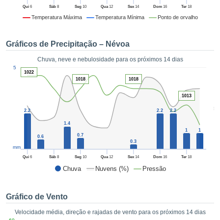
da em
Qui
6
Sáb
8
Seg
10
Qua
12
Sex
14
Dom
16
Ter
18
 recolhidas
Temperatura Máxima
Temperatura Mínima
Ponto de orvalho
 cookies ou
logias
s, permite-
Gráficos de Precipitação – Névoa
iar a nossa
de para
Chuva, neve e nebulosidade para os próximos 14 dias
ACEITAR
1
a fornecer-
5
E
1022
dos de alta
1018
1018
CONTINUAR
ade sem
r custo.
1013
CONFIGURAÇÕES
5
 no botão
2.2
2.2
2.2
continuar",
1.4
eder ao
1
1
0.7
0.6
ceitando a
0.3
mm
de todos os
róprios ou
Qui
6
Sáb
8
Seg
10
Qua
12
Sex
14
Dom
16
Ter
18
 parceiros,
Chuva
Nuvens (%)
Pressão
permitem
analisar o
mento no
Gráfico de Vento
 bem como
Velocidade média, direção e rajadas de vento para os próximos 14 dias
r um perfil