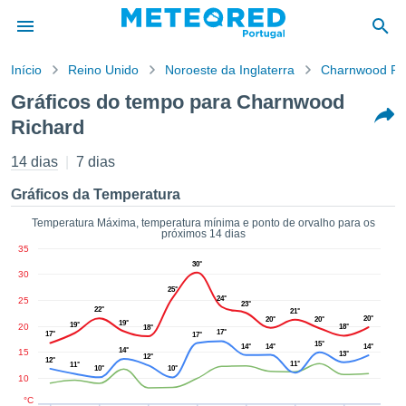
Início
Reino Unido
Noroeste da Inglaterra
Charnwood Ri
o de
Gráficos do tempo para Charnwood
cidade
Richard
eúdo da
empo.pt) foi
14 dias
7 dias
ado por
nais para
Gráficos da Temperatura
r que as
 fornecidas
Temperatura Máxima, temperatura mínima e ponto de orvalho para os
 qualidade.
próximos 14 dias
er a este
35
avés das
30°
30
s opções:
25°
24°
25
23°
22°
21°
cookies e
20°
20°
20°
19°
19°
20
18°
18°
de forma
17°
17°
17°
15°
14°
14°
14°
uita
14°
15
13°
12°
12°
11°
11°
10°
10°
ade digital
10
lizada,
°C