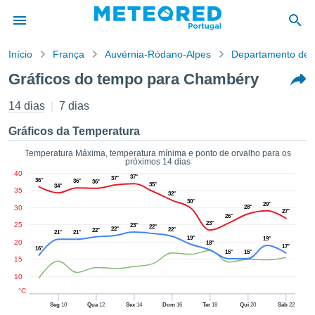
Início
França
Auvérnia-Ródano-Alpes
Departamento de 
o de
Gráficos do tempo para Chambéry
cidade
eúdo da
14 dias
7 dias
empo.pt) foi
ado por
Gráficos da Temperatura
nais para
r que as
Temperatura Máxima, temperatura mínima e ponto de orvalho para os
próximos 14 dias
 fornecidas
40
 qualidade.
37°
37°
36°
36°
36°
35°
34°
35
er a este
32°
30°
avés das
29°
30
28°
27°
26°
s opções:
23°
25
23°
22°
22°
22°
22°
21°
21°
19°
19°
20
18°
cookies e
17°
16°
15°
15°
de forma
15
uita
10
ade digital
°C
lizada,
Seg
10
Qua
12
Sex
14
Dom
16
Ter
18
Qui
20
Sáb
22