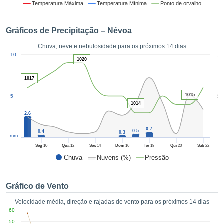
da em
Temperatura Máxima
Temperatura Mínima
Ponto de orvalho
 recolhidas
 cookies ou
Gráficos de Precipitação – Névoa
logias
s, permite-
Chuva, neve e nebulosidade para os próximos 14 dias
iar a nossa
1
10
de para
1020
ACEITAR
a fornecer-
E
dos de alta
1017
CONTINUAR
ade sem
1015
5
5
r custo.
1014
CONFIGURAÇÕES
 no botão
2.6
continuar",
0.7
eder ao
0.5
0.4
0.3
mm
ceitando a
Seg
10
Qua
12
Sex
14
Dom
16
Ter
18
Qui
20
Sáb
22
de todos os
Chuva
Nuvens (%)
Pressão
róprios ou
 parceiros,
permitem
Gráfico de Vento
analisar o
mento no
Velocidade média, direção e rajadas de vento para os próximos 14 dias
 bem como
60
r um perfil
50