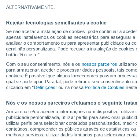
12°
ALTERNATIVAMENTE,
Rejeitar tecnologias semelhantes a cookie
UV
11+
Extremo!
Se não aceitar a instalação de cookies, pode continuar a acede
Sensação de 12°
FPS
50+
apenas instalaremos os cookies necessários para assegurar a 
analisar o comportamento ou para apresentar publicidade ou co
geral não personalizada. Pode recusar a instalação de cookies 
botão "Recusar".
Última hora
Aviso amarelo de tempo quente neste distrito:
Com o seu consentimento, nós e os
nossos parceiros
utilizamo
39 ºC e noites tropicais; saiba até quando
para armazenar, aceder e processar dados pessoais, tais como a
cookies. É possível que alguns fornecedores possam processa
O Tempo 1 - 7 Dias
Atualidade
Mapas de temperat
qual se pode opor. Para tal, pode retirar o seu consentimento 
clicando em “
Definições
” ou na nossa
Política de Cookies
neste
Nós e os nossos parceiros efetuamos o seguinte trata
Amanhã
Sábado
D
Hoje
Armazenar e/ou aceder a informações num dispositivo, utilizar da
7 Ago.
8 Ago.
6 Ago.
publicidade personalizada, utilizar perfis para selecionar public
utilizar perfis para selecionar conteúdos personalizados, med
conteúdos, compreender os públicos através de estatísticas ou
melhorar serviços, utilizar dados limitados para selecionar cont