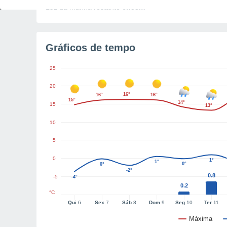
Luz da manhã restante
6h58m
Gráficos de tempo
25
20
16°
16°
16°
15°
14°
15
13°
10
5
0
1°
1°
0°
0°
-2°
0.8
-5
-4°
0.2
°C
Qui
6
Sex
7
Sáb
8
Dom
9
Seg
10
Ter
11
Máxima