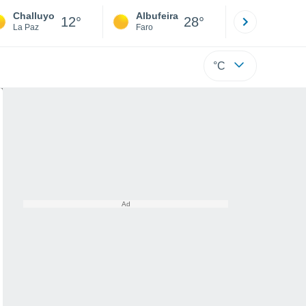
Challuyo
Albufeira
Lisboa
12°
28°
La Paz
Faro
Lisboa
°C