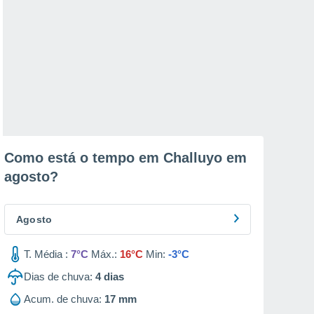
Como está o tempo em Challuyo em
agosto
?
Agosto
T. Média :
7°C
Máx.:
16°C
Min:
-3°C
Dias de chuva:
4
dias
Acum. de chuva:
17 mm