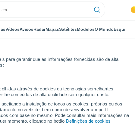
ias
Vídeos
Avisos
Radar
Mapas
Satélites
Modelos
O Mundo
Esqui
is para garantir que as informações fornecidas são de alta
s:
o
ecolhidas através de cookies ou tecnologias semelhantes,
er-lhe conteúdos de alta qualidade sem qualquer custo.
e aceitando a instalação de todos os cookies, próprios ou dos
rtamento no website, bem como desenvolver um perfil
...
lizados com base no mesmo. Pode consultar mais informações na
lquer momento, clicando no botão
Definições de cookies
Por horas
Céu limpo nas próximas horas