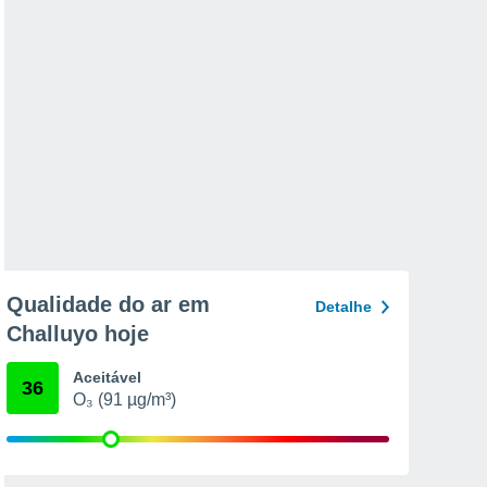
Qualidade do ar em
Detalhe
Challuyo hoje
Aceitável
36
O₃ (91 µg/m³)