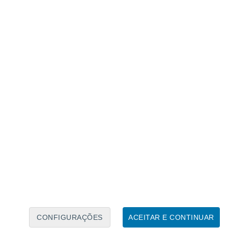
Calendário Lunar
Seg
Ter
Qua
Qui
Sex
Sáb
Domo
6
7
8
9
10
11
12
13
14
15
16
17
18
19
CONFIGURAÇÕES
ACEITAR E CONTINUAR