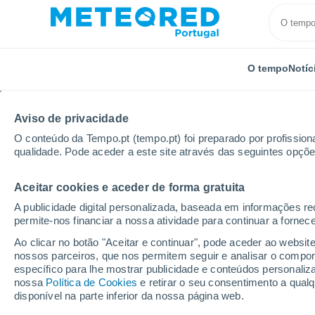
O tempo
Notíc
Aviso de privacidade
O conteúdo da Tempo.pt (tempo.pt) foi preparado por profissiona
qualidade. Pode aceder a este site através das seguintes opçõe
Aceitar cookies e aceder de forma gratuita
Início
Bolívia
Departamento de La Paz
Challuy
A publicidade digital personalizada, baseada em informações r
permite-nos financiar a nossa atividade para continuar a fornec
Tempo em Challuyo
Ao clicar no botão "Aceitar e continuar", pode aceder ao websit
nossos parceiros, que nos permitem seguir e analisar o compo
11:49
Quinta
específico para lhe mostrar publicidade e conteúdos persona
nossa
Política de Cookies
e retirar o seu consentimento a qua
disponível na parte inferior da nossa página web.
Limpo