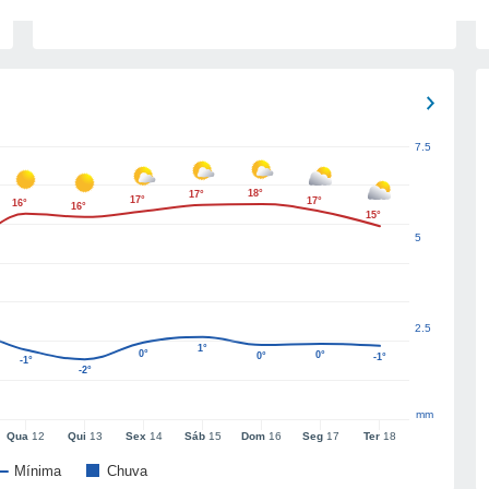
7.5
18°
17°
17°
17°
16°
16°
15°
5
2.5
1°
0°
0°
0°
-1°
-1°
-2°
mm
Qua
12
Qui
13
Sex
14
Sáb
15
Dom
16
Seg
17
Ter
18
Mínima
Chuva