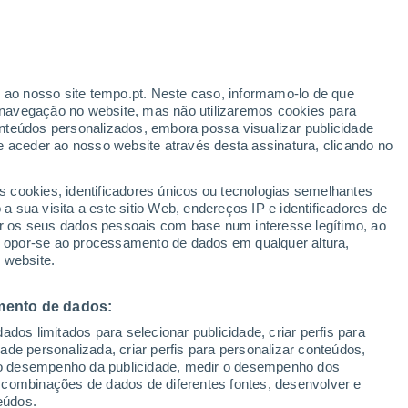
r ao nosso site tempo.pt. Neste caso, informamo-lo de que
navegação no website, mas não utilizaremos cookies para
nteúdos personalizados, embora possa visualizar publicidade
e aceder ao nosso website através desta assinatura, clicando no
 até
s cookies, identificadores únicos ou tecnologias semelhantes
 sua visita a este sitio Web, endereços IP e identificadores de
r os seus dados pessoais com base num interesse legítimo, ao
ura
Radar de Chuva
Satélites
Modelos
ou opor-se ao processamento de dados em qualquer altura,
 website.
mento de dados:
omingo
Segunda
Terça
Quarta
dos limitados para selecionar publicidade, criar perfis para
9 Ago.
10 Ago.
11 Ago.
12 Ago.
idade personalizada, criar perfis para personalizar conteúdos,
ir o desempenho da publicidade, medir o desempenho dos
 combinações de dados de diferentes fontes, desenvolver e
eúdos.
80%
70%