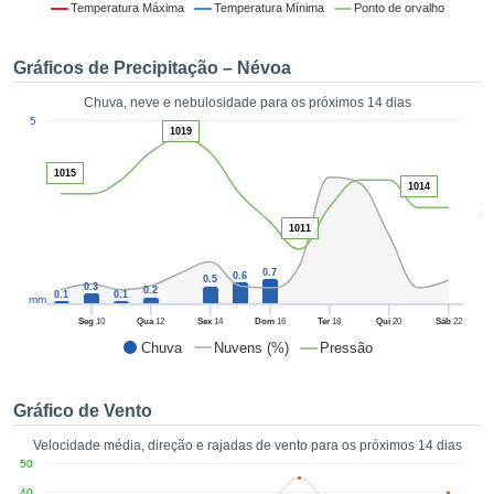
da em
Temperatura Máxima
Temperatura Mínima
Ponto de orvalho
 recolhidas
 cookies ou
Gráficos de Precipitação – Névoa
logias
s, permite-
Chuva, neve e nebulosidade para os próximos 14 dias
iar a nossa
1
5
de para
1019
ACEITAR
a fornecer-
E
dos de alta
1015
CONTINUAR
1014
ade sem
5
r custo.
1011
CONFIGURAÇÕES
 no botão
continuar",
0.7
0.6
0.5
0.3
eder ao
0.2
0.1
0.1
mm
ceitando a
Seg
10
Qua
12
Sex
14
Dom
16
Ter
18
Qui
20
Sáb
22
de todos os
Chuva
Nuvens (%)
Pressão
róprios ou
 parceiros,
permitem
Gráfico de Vento
analisar o
mento no
Velocidade média, direção e rajadas de vento para os próximos 14 dias
 bem como
50
r um perfil
40