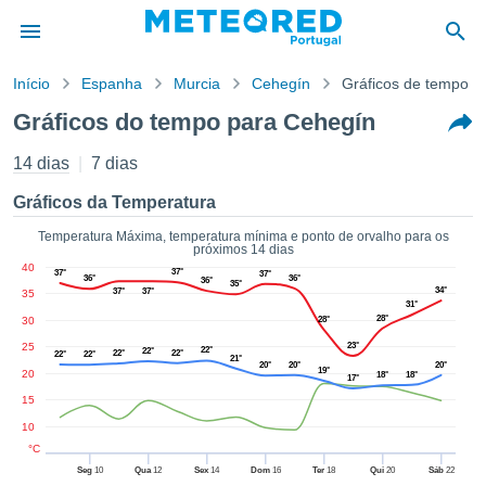
Início
Espanha
Murcia
Cehegín
Gráficos de tempo
o de
Gráficos do tempo para Cehegín
cidade
eúdo da
14 dias
7 dias
empo.pt) foi
ado por
Gráficos da Temperatura
nais para
r que as
Temperatura Máxima, temperatura mínima e ponto de orvalho para os
próximos 14 dias
 fornecidas
40
37°
 qualidade.
37°
37°
36°
36°
36°
35°
34°
37°
37°
35
er a este
31°
avés das
28°
30
28°
s opções:
25
23°
22°
22°
22°
22°
22°
22°
21°
20°
20°
20°
19°
20
18°
18°
cookies e
17°
de forma
15
uita
10
ade digital
°C
lizada,
Seg
10
Qua
12
Sex
14
Dom
16
Ter
18
Qui
20
Sáb
22