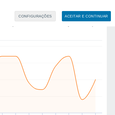
7
6
CONFIGURAÇÕES
ACEITAR E CONTINUAR
SE
E
NE
SW
W
SE
N
W
ua
12
Qui
13
Sex
14
Sáb
15
Dom
16
Seg
17
Ter
18
Qua
19
to
Velocidade média do vento