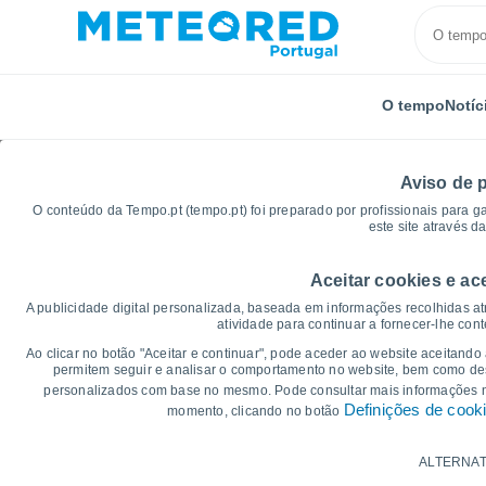
O tempo
Notíc
Aviso de 
O conteúdo da Tempo.pt (tempo.pt) foi preparado por profissionais para g
este site através d
Aceitar cookies e ac
Início
Reino Unido
Leste e Sudoeste da Escócia
A publicidade digital personalizada, baseada em informações recolhidas at
atividade para continuar a fornecer-lhe con
Gráficos do tempo par
Ao clicar no botão "Aceitar e continuar", pode aceder ao website aceitando
permitem seguir e analisar o comportamento no website, bem como dese
personalizados com base no mesmo. Pode consultar mais informações
14 dias
7 dias
Definições de cook
momento, clicando no botão
Gráficos da Temperatura
ALTERNAT
Temperatura Máxima, temperatura mínim