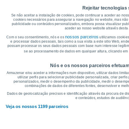
25
24°
Rejeitar tecnologias
22°
22°
22°
20°
Se não aceitar a instalação de cookies, pode continuar a aceder ao nos
20
cookies necessários para assegurar a navegação no website, mas não 
18°
publicidade ou conteúdos personalizados, embora possa visualizar publ
16°
aceder ao nosso website através desta 
15°
14°
15
nossos parceiros
Com o seu consentimento, nós e os
utilizamos cookies
e processar dados pessoais, tais como a sua visita a este sitio Web, end
11°
possam processar os seus dados pessoais com base num interesse legítimo,
10
9°
8°
se ao processamento de dados em qualquer altura, clicando em 
°C
Nós e os nossos parceiros efetuam
Dom
9
Seg
10
Ter
11
Qua
12
Qui
13
Sex
14
S
Armazenar e/ou aceder a informações num dispositivo, utilizar dados limitad
Temperatura Máxima
Te
utilizar perfis para selecionar publicidade personalizada, criar perfi
personalizados, medir o desempenho da publicidade, medir o desempen
combinações de dados de diferentes fontes, desenvolver e melhor
Gráficos de Precipitação – Névoa
Dados de geolocalização precisos e identificação através da procura de di
e conteúdos, estudos de audiênc
Chuva, neve e nebulosi
Veja os nossos 1199 parceiros
15
1023
1020
10