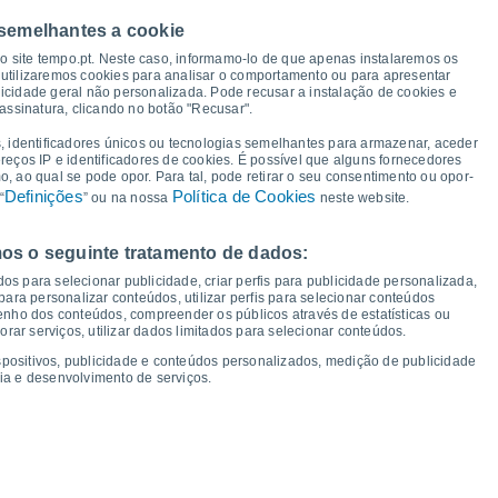
 semelhantes a cookie
21°
20°
so site tempo.pt. Neste caso, informamo-lo de que apenas instalaremos os
19°
19°
19°
18°
utilizaremos cookies para analisar o comportamento ou para apresentar
18°
17°
icidade geral não personalizada. Pode recusar a instalação de cookies e
assinatura, clicando no botão "Recusar".
13°
13°
13°
, identificadores únicos ou tecnologias semelhantes para armazenar, aceder
12°
11°
ereços IP e identificadores de cookies. É possível que alguns fornecedores
10°
10°
 ao qual se pode opor. Para tal, pode retirar o seu consentimento ou opor-
9°
Definições
Política de Cookies
“
” ou na nossa
neste website.
os o seguinte tratamento de dados:
áb
15
Dom
16
Seg
17
Ter
18
Qua
19
Qui
20
Sex
21
Sáb
22
os para selecionar publicidade, criar perfis para publicidade personalizada,
mperatura Mínima
Ponto de orvalho
s para personalizar conteúdos, utilizar perfis para selecionar conteúdos
ho dos conteúdos, compreender os públicos através de estatísticas ou
ar serviços, utilizar dados limitados para selecionar conteúdos.
spositivos, publicidade e conteúdos personalizados, medição de publicidade
ia e desenvolvimento de serviços.
dade para os próximos 14 dias
100
1021
19
75
1015