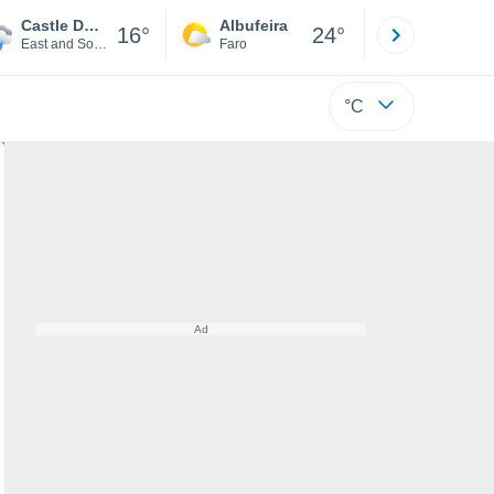
Castle Douglas
Albufeira
Lisboa
16°
24°
East and South West Scotland
Faro
Lisboa
°C