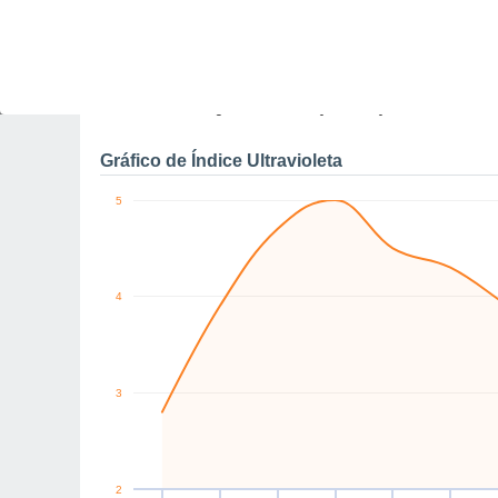
0
SW
NW
S
S
S
NW
km/h
Dom
9
Seg
10
Ter
11
Qua
12
Qui
13
Sex
14
S
Rajadas máximas do ven
Gráfico de Índice Ultravioleta
5
4
3
2