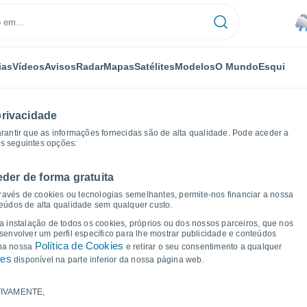
ias
Vídeos
Avisos
Radar
Mapas
Satélites
Modelos
O Mundo
Esqui
privacidade
arantir que as informações fornecidas são de alta qualidade. Pode aceder a
as seguintes opções:
eder de forma gratuita
Castle Douglas
Gráficos de tempo
ravés de cookies ou tecnologias semelhantes, permite-nos financiar a nossa
teúdos de alta qualidade sem qualquer custo.
a Castle Douglas
 a instalação de todos os cookies, próprios ou dos nossos parceiros, que nos
nvolver um perfil específico para lhe mostrar publicidade e conteúdos
Política de Cookies
 na nossa
e retirar o seu consentimento a qualquer
ies
disponível na parte inferior da nossa página web.
IVAMENTE,
a e ponto de orvalho para os próximos 14 dias