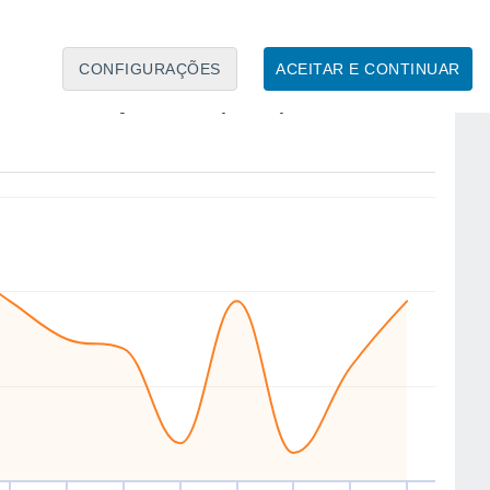
CONFIGURAÇÕES
ACEITAR E CONTINUAR
NW
NW
S
SW
NW
SE
S
W
áb
15
Dom
16
Seg
17
Ter
18
Qua
19
Qui
20
Sex
21
Sáb
22
to
Velocidade média do vento