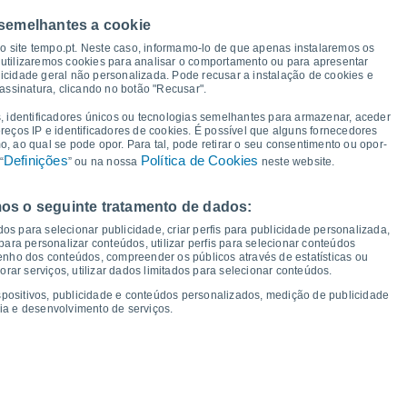
 semelhantes a cookie
36°
36°
35°
35°
34°
34°
34°
33°
so site tempo.pt. Neste caso, informamo-lo de que apenas instalaremos os
utilizaremos cookies para analisar o comportamento ou para apresentar
icidade geral não personalizada. Pode recusar a instalação de cookies e
assinatura, clicando no botão "Recusar".
25°
24°
24°
24°
24°
23°
23°
23°
, identificadores únicos ou tecnologias semelhantes para armazenar, aceder
ereços IP e identificadores de cookies. É possível que alguns fornecedores
 ao qual se pode opor. Para tal, pode retirar o seu consentimento ou opor-
Definições
Política de Cookies
“
” ou na nossa
neste website.
os o seguinte tratamento de dados:
ui
13
Sex
14
Sáb
15
Dom
16
Seg
17
Ter
18
Qua
19
Qui
20
os para selecionar publicidade, criar perfis para publicidade personalizada,
mperatura Mínima
Ponto de orvalho
s para personalizar conteúdos, utilizar perfis para selecionar conteúdos
ho dos conteúdos, compreender os públicos através de estatísticas ou
ar serviços, utilizar dados limitados para selecionar conteúdos.
spositivos, publicidade e conteúdos personalizados, medição de publicidade
ia e desenvolvimento de serviços.
dade para os próximos 14 dias
100
19
75
1017