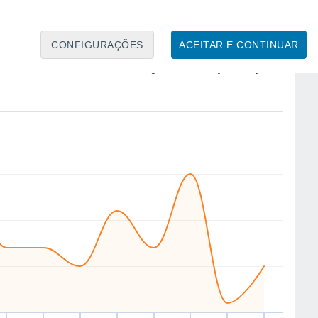
CONFIGURAÇÕES
ACEITAR E CONTINUAR
SW
SW
SW
W
SW
SE
SW
SW
ui
13
Sex
14
Sáb
15
Dom
16
Seg
17
Ter
18
Qua
19
Qui
20
to
Velocidade média do vento