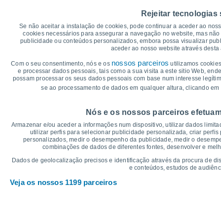
40
37°
37°
37°
37°
Rejeitar tecnologias
35°
35
33°
Se não aceitar a instalação de cookies, pode continuar a aceder ao nos
cookies necessários para assegurar a navegação no website, mas não 
30
publicidade ou conteúdos personalizados, embora possa visualizar publ
aceder ao nosso website através desta 
25°
24°
25
24°
24°
23°
23°
nossos parceiros
Com o seu consentimento, nós e os
utilizamos cookies
e processar dados pessoais, tais como a sua visita a este sitio Web, end
20
possam processar os seus dados pessoais com base num interesse legítimo,
se ao processamento de dados em qualquer altura, clicando em 
15
°C
Nós e os nossos parceiros efetuam
Sex
7
Sáb
8
Dom
9
Seg
10
Ter
11
Qua
12
Q
Armazenar e/ou aceder a informações num dispositivo, utilizar dados limitad
Temperatura Máxima
Te
utilizar perfis para selecionar publicidade personalizada, criar perfi
personalizados, medir o desempenho da publicidade, medir o desempen
combinações de dados de diferentes fontes, desenvolver e melhor
Gráficos de Precipitação – Névoa
Dados de geolocalização precisos e identificação através da procura de di
e conteúdos, estudos de audiênc
Chuva, neve e nebulosi
Veja os nossos 1199 parceiros
5
10
1018