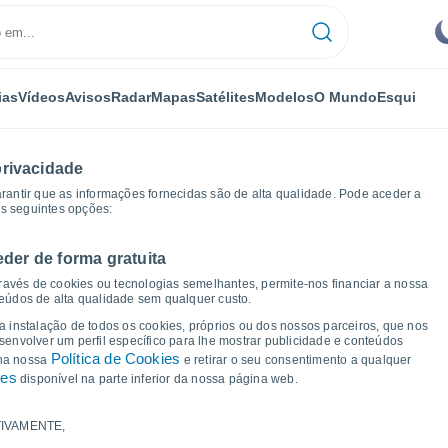
ias
Vídeos
Avisos
Radar
Mapas
Satélites
Modelos
O Mundo
Esqui
privacidade
arantir que as informações fornecidas são de alta qualidade. Pode aceder a
as seguintes opções:
eder de forma gratuita
r
Gráficos de tempo
ravés de cookies ou tecnologias semelhantes, permite-nos financiar a nossa
teúdos de alta qualidade sem qualquer custo.
a Cas Binissalamer
 a instalação de todos os cookies, próprios ou dos nossos parceiros, que nos
nvolver um perfil específico para lhe mostrar publicidade e conteúdos
Política de Cookies
 na nossa
e retirar o seu consentimento a qualquer
ies
disponível na parte inferior da nossa página web.
IVAMENTE,
a e ponto de orvalho para os próximos 14 dias