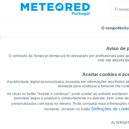
O tempo
Notíc
Aviso de 
O conteúdo da Tempo.pt (tempo.pt) foi preparado por profissionais para g
este site através d
Aceitar cookies e ac
Início
Espanha
Ilhas Baleares
Cas Binissalame
A publicidade digital personalizada, baseada em informações recolhidas at
atividade para continuar a fornecer-lhe con
Gráficos do tempo par
Ao clicar no botão "Aceitar e continuar", pode aceder ao website aceitando
permitem seguir e analisar o comportamento no website, bem como dese
personalizados com base no mesmo. Pode consultar mais informações
14 dias
7 dias
Definições de cook
momento, clicando no botão
Gráficos da Temperatura
ALTERNAT
Temperatura Máxima, temperatura mínim