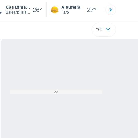
Cas Binissalamer
Albufeira
Lisboa
26°
27°
Balearic Islands
Faro
Lisboa
°C