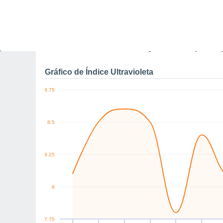
0
km/h
SW
SW
S
SE
S
SW
Sex
7
Sáb
8
Dom
9
Seg
10
Ter
11
Qua
12
Q
Rajadas máximas do ven
Gráfico de Índice Ultravioleta
8.75
8.5
8.25
8
7.75