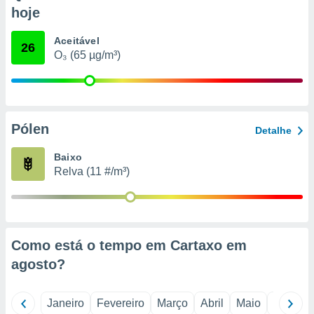
o qual se
hoje
ara tal,
 o seu
Aceitável
26
to ou opor-
O₃ (65 µg/m³)
essamento
m qualquer
ando em “
 ou na
Pólen
 Cookies
Detalhe
te.
Baixo
 nossos
Relva (11 #/m³)
s o
o de
Como está o tempo em Cartaxo em
e/ou aceder
agosto
?
ões num
utilizar
ados para
Janeiro
Fevereiro
Março
Abril
Maio
Junho
publicidade,