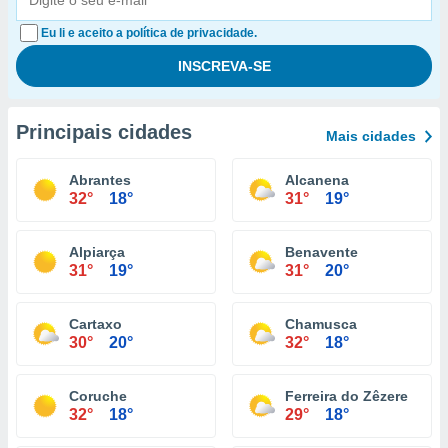
Eu li e aceito a política de privacidade.
Principais cidades
Mais cidades
Abrantes
Alcanena
32°
18°
31°
19°
Alpiarça
Benavente
31°
19°
31°
20°
Cartaxo
Chamusca
30°
20°
32°
18°
Coruche
Ferreira do Zêzere
32°
18°
29°
18°