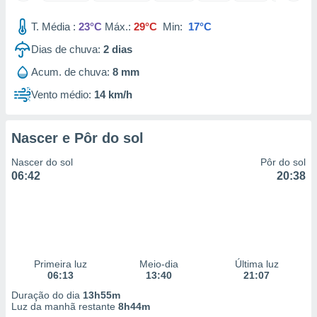
 para
T. Média :
23°C
Máx.:
29°C
Min:
17°C
a, utilizar
Dias de chuva:
2
dias
selecionar
Acum. de chuva:
8 mm
a, criar
personalizar
Vento médio:
14 km/h
tilizar
selecionar
Nascer e Pôr do sol
dos, medir
nho da
Nascer do sol
Pôr do sol
, medir o
06:42
20:38
o dos
r os
ravés de
s ou
s de dados
Primeira luz
Meio-dia
Última luz
es fontes,
06:13
13:40
21:07
 e melhorar
ilizar dados
Duração do dia
13h55m
ara
Luz da manhã restante
8h44m