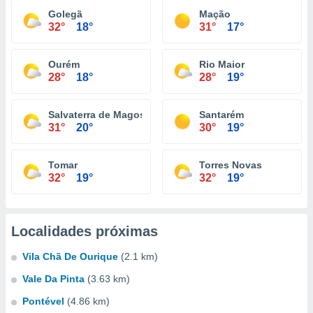
Golegã
Mação
32°
18°
31°
17°
Ourém
Rio Maior
28°
18°
28°
19°
Salvaterra de Magos
Santarém
31°
20°
30°
19°
Tomar
Torres Novas
32°
19°
32°
19°
Localidades próximas
Vila Chã De Ourique
(2.1 km)
Vale Da Pinta
(3.63 km)
Pontével
(4.86 km)