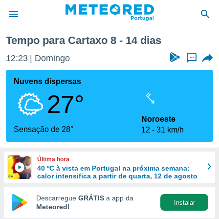
Tempo para Cartaxo 8 - 14 dias
de
12:23
Domingo
...
 da
empo.pt) foi
Nuvens dispersas
or
27°
is para
e as
 fornecidas
Noroeste
 qualidade.
Sensação de 28°
12
31 km/h
r a este
s das
opções:
Última hora
40 ºC à vista em Portugal na próxima semana:
ookies e
calor intensifica a partir de quarta, 12 de agosto
 forma
Descarregue
GRÁTIS
a app da
Instalar
e digital
Meteored!
da,