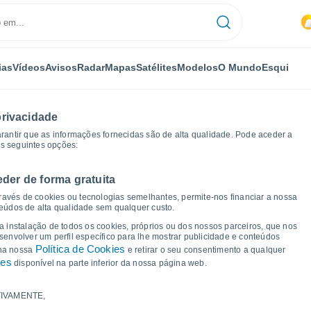
ias
Vídeos
Avisos
Radar
Mapas
Satélites
Modelos
O Mundo
Esqui
privacidade
arantir que as informações fornecidas são de alta qualidade. Pode aceder a
as seguintes opções:
eder de forma gratuita
 de tempo
ravés de cookies ou tecnologias semelhantes, permite-nos financiar a nossa
teúdos de alta qualidade sem qualquer custo.
 Carrapateira - PB
 a instalação de todos os cookies, próprios ou dos nossos parceiros, que nos
nvolver um perfil específico para lhe mostrar publicidade e conteúdos
Política de Cookies
 na nossa
e retirar o seu consentimento a qualquer
ies
disponível na parte inferior da nossa página web.
IVAMENTE,
a e ponto de orvalho para os próximos 14 dias