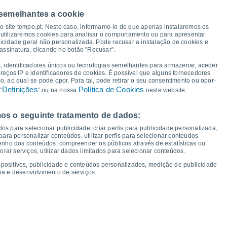
 semelhantes a cookie
35°
35°
35°
35°
35°
35°
35°
34°
so site tempo.pt. Neste caso, informamo-lo de que apenas instalaremos os
utilizaremos cookies para analisar o comportamento ou para apresentar
icidade geral não personalizada. Pode recusar a instalação de cookies e
assinatura, clicando no botão "Recusar".
23°
22°
22°
22°
22°
21°
21°
21°
, identificadores únicos ou tecnologias semelhantes para armazenar, aceder
ereços IP e identificadores de cookies. É possível que alguns fornecedores
 ao qual se pode opor. Para tal, pode retirar o seu consentimento ou opor-
Definições
Política de Cookies
“
” ou na nossa
neste website.
os o seguinte tratamento de dados:
ex
14
Sáb
15
Dom
16
Seg
17
Ter
18
Qua
19
Qui
20
Sex
21
os para selecionar publicidade, criar perfis para publicidade personalizada,
mperatura Mínima
Ponto de orvalho
s para personalizar conteúdos, utilizar perfis para selecionar conteúdos
ho dos conteúdos, compreender os públicos através de estatísticas ou
ar serviços, utilizar dados limitados para selecionar conteúdos.
spositivos, publicidade e conteúdos personalizados, medição de publicidade
ia e desenvolvimento de serviços.
dade para os próximos 14 dias
100
1016
75