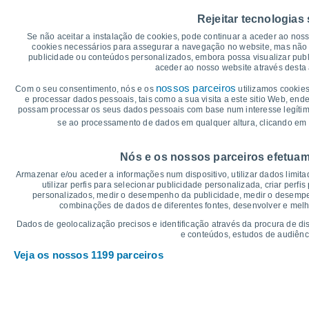
40
Rejeitar tecnologias
35°
35°
35°
34°
34°
35
33°
Se não aceitar a instalação de cookies, pode continuar a aceder ao nos
30
cookies necessários para assegurar a navegação no website, mas não 
publicidade ou conteúdos personalizados, embora possa visualizar publ
25
aceder ao nosso website através desta 
22°
22°
22°
21°
21°
20°
20
nossos parceiros
Com o seu consentimento, nós e os
utilizamos cookies
e processar dados pessoais, tais como a sua visita a este sitio Web, end
15
possam processar os seus dados pessoais com base num interesse legítimo,
se ao processamento de dados em qualquer altura, clicando em 
10
°C
Nós e os nossos parceiros efetuam
Sáb
8
Dom
9
Seg
10
Ter
11
Qua
12
Qui
13
S
Armazenar e/ou aceder a informações num dispositivo, utilizar dados limitad
Temperatura Máxima
Te
utilizar perfis para selecionar publicidade personalizada, criar perfi
personalizados, medir o desempenho da publicidade, medir o desempen
combinações de dados de diferentes fontes, desenvolver e melhor
Gráficos de Precipitação – Névoa
Dados de geolocalização precisos e identificação através da procura de di
e conteúdos, estudos de audiênc
Chuva, neve e nebulosi
Veja os nossos 1199 parceiros
5
1016