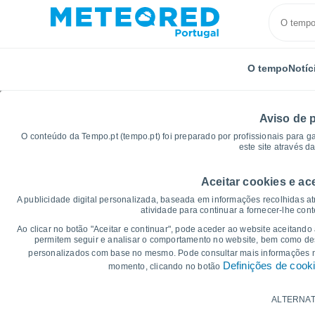
O tempo
Notíc
Aviso de 
O conteúdo da Tempo.pt (tempo.pt) foi preparado por profissionais para g
este site através d
Aceitar cookies e ac
Início
Brasil
Paraíba
Carrapateira
Gráficos
A publicidade digital personalizada, baseada em informações recolhidas at
atividade para continuar a fornecer-lhe con
Gráficos do tempo para
Ao clicar no botão "Aceitar e continuar", pode aceder ao website aceitando
permitem seguir e analisar o comportamento no website, bem como dese
personalizados com base no mesmo. Pode consultar mais informações
14 dias
7 dias
Definições de cook
momento, clicando no botão
Gráficos da Temperatura
ALTERNAT
Temperatura Máxima, temperatura mínim