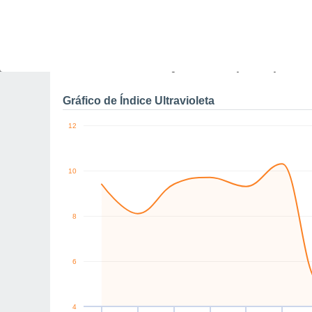
10
E
E
SE
S
SE
SE
km/h
Sáb
8
Dom
9
Seg
10
Ter
11
Qua
12
Qui
13
S
Rajadas máximas do ven
Gráfico de Índice Ultravioleta
12
10
8
6
4