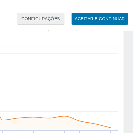
CONFIGURAÇÕES
ACEITAR E CONTINUAR
SE
SE
E
SE
SE
S
SE
SE
ex
14
Sáb
15
Dom
16
Seg
17
Ter
18
Qua
19
Qui
20
Sex
21
to
Velocidade média do vento