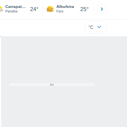
Carrapateira
Albufeira
Lisboa
24°
25°
Paraíba
Faro
Lisboa
°C