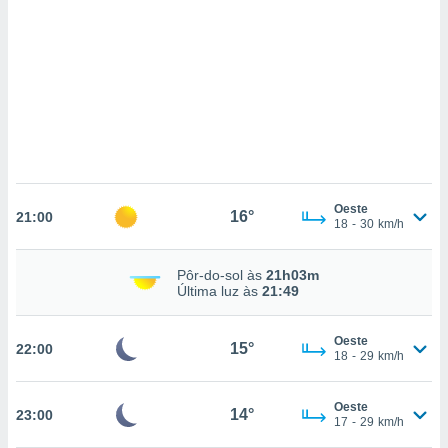
ados com
esmo. Pode
ais
s na nossa
 Cookies
e
u
nto a
omento,
 botão
de cookies
na parte
Oeste
16°
nossa
21:00
18
-
30
km/h
.
IVAMENTE,
Pôr-do-sol às
21h03m
Última luz às
21:49
as
Oeste
15°
22:00
tes a
18
-
29
km/h
tar a
Oeste
14°
23:00
de cookies,
17
-
29
km/h
uar a