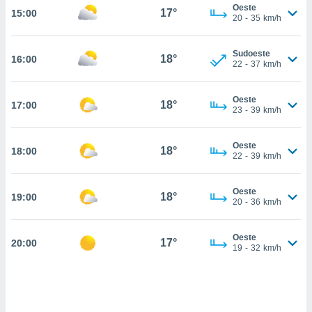
Oeste
17°
15:00
, permite-
20
-
35
km/h
ar a nossa
ara
ACEITAR
Sudoeste
 fornecer-
18°
16:00
E
22
-
37
km/h
os de alta
CONTINUAR
sem
sto.
Oeste
18°
17:00
CONFIGURAÇÕES
23
-
39
km/h
o botão
ontinuar",
r ao
Oeste
18°
18:00
22
-
39
km/h
itando a
de todos os
óprios ou
Oeste
18°
19:00
parceiros,
20
-
36
km/h
rmitem
lisar o
nto no
Oeste
17°
20:00
19
-
32
km/h
em como
 um perfil
para lhe
licidade e