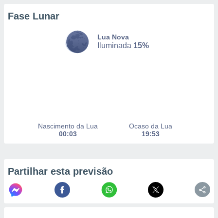
Fase Lunar
nto, nós e
Lua Nova
arceiros
Iluminada
15%
cookies,
ores únicos
ias
s para
 aceder e
dados
ais como a
 este sitio
eços IP e
Nascimento da Lua
Ocaso da Lua
ores de
00:03
19:53
possível
es possam
os seus
Partilhar esta previsão
oais com
nteresse
o qual se
ara tal,
 o seu