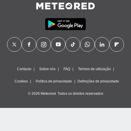
ão através
de
,
 e
dos,
publicidade
s, estudos
a e
mento de
Contacto
Sobre nós
FAQ
Termos de utilização
ossos 1199
eiros
Cookies
Política de privacidade
Definições de privacidade
© 2026 Meteored. Todos os direitos reservados