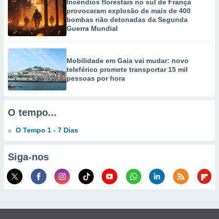
Incêndios florestais no sul de França
selecionar
provocaram explosão de mais de 400
bombas não detonadas da Segunda
a, criar
Guerra Mundial
personalizar
tilizar
selecionar
Mobilidade em Gaia vai mudar: novo
teleférico promete transportar 15 mil
dos, medir
pessoas por hora
nho da
, medir o
o dos
O tempo...
r os
ravés de
O Tempo 1 - 7 Dias
s ou
s de dados
es fontes,
Siga-nos
 e melhorar
ilizar dados
ara
conteúdos.
ção