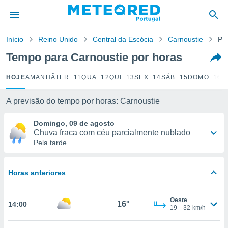
de
Início
Reino Unido
Central da Escócia
Carnoustie
Po
 da
empo.pt) foi
Tempo para Carnoustie por horas
or
is para
HOJE
AMANHÃ
TER. 11
QUA. 12
QUI. 13
SEX. 14
SÁB. 15
DOMO. 16
S
e as
 fornecidas
 qualidade.
A previsão do tempo por horas: Carnoustie
r a este
s das
Domingo, 09 de agosto
opções:
Chuva fraca com céu parcialmente nublado
Pela tarde
ookies e
 forma
Horas anteriores
e digital
da,
Oeste
m
16°
14:00
19
-
32
km/h
 recolhidas
cookies ou