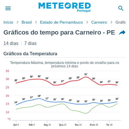
Início
Brasil
Estado de Pernambuco
Carneiro
Gráfic
o de
Gráficos do tempo para Carneiro - PE
cidade
eúdo da
14 dias
7 dias
empo.pt) foi
ado por
Gráficos da Temperatura
nais para
r que as
Temperatura Máxima, temperatura mínima e ponto de orvalho para os
próximos 14 dias
 fornecidas
35
 qualidade.
31°
30°
30°
29°
er a este
29°
29°
29°
30
29°
28°
27°
27°
26°
26°
26°
avés das
25
s opções:
20
18°
17°
17°
16°
16°
16°
16°
16°
cookies e
15°
15°
15°
15°
15°
14°
15
de forma
uita
10
ade digital
°C
lizada,
Qui
6
Sáb
8
Seg
10
Qua
12
Sex
14
Dom
16
Ter
18