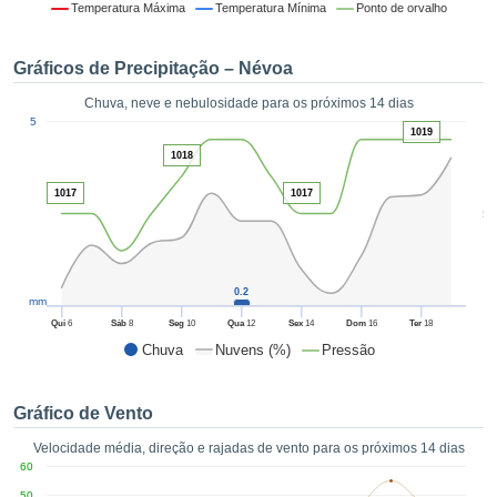
da em
Temperatura Máxima
Temperatura Mínima
Ponto de orvalho
 recolhidas
 cookies ou
Gráficos de Precipitação – Névoa
logias
s, permite-
Chuva, neve e nebulosidade para os próximos 14 dias
iar a nossa
1
5
de para
1019
ACEITAR
a fornecer-
1018
E
dos de alta
CONTINUAR
ade sem
1017
1017
5
r custo.
CONFIGURAÇÕES
 no botão
continuar",
eder ao
0.2
mm
ceitando a
Qui
6
Sáb
8
Seg
10
Qua
12
Sex
14
Dom
16
Ter
18
de todos os
Chuva
Nuvens (%)
Pressão
róprios ou
 parceiros,
permitem
Gráfico de Vento
analisar o
mento no
Velocidade média, direção e rajadas de vento para os próximos 14 dias
 bem como
60
r um perfil
50