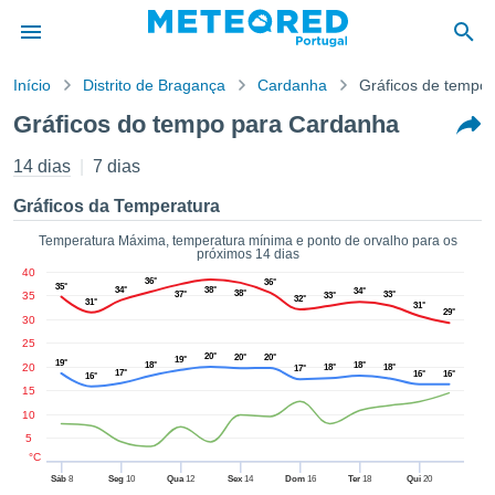
Início
Distrito de Bragança
Cardanha
Gráficos de tempo
o de
Gráficos do tempo para Cardanha
cidade
eúdo da
14 dias
7 dias
empo.pt) foi
ado por
Gráficos da Temperatura
nais para
r que as
Temperatura Máxima, temperatura mínima e ponto de orvalho para os
próximos 14 dias
 fornecidas
40
 qualidade.
36°
36°
35°
34°
38°
34°
38°
35
37°
33°
33°
er a este
32°
31°
31°
29°
30
avés das
s opções:
25
20°
20°
20°
19°
19°
18°
18°
20
18°
18°
17°
17°
16°
16°
16°
cookies e
15
de forma
10
uita
5
ade digital
°C
lizada,
Sáb
8
Seg
10
Qua
12
Sex
14
Dom
16
Ter
18
Qui
20