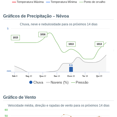
da em
Temperatura Máxima
Temperatura Mínima
Ponto de orvalho
 recolhidas
 cookies ou
Gráficos de Precipitação – Névoa
logias
s, permite-
Chuva, neve e nebulosidade para os próximos 14 dias
iar a nossa
1
5
de para
ACEITAR
1016
a fornecer-
1015
E
dos de alta
CONTINUAR
1013
1013
ade sem
5
r custo.
CONFIGURAÇÕES
 no botão
continuar",
0.6
eder ao
mm
ceitando a
Sáb
8
Seg
10
Qua
12
Sex
14
Dom
16
Ter
18
Qui
20
de todos os
Chuva
Nuvens (%)
Pressão
róprios ou
 parceiros,
permitem
Gráfico de Vento
analisar o
mento no
Velocidade média, direção e rajadas de vento para os próximos 14 dias
 bem como
60
r um perfil
50