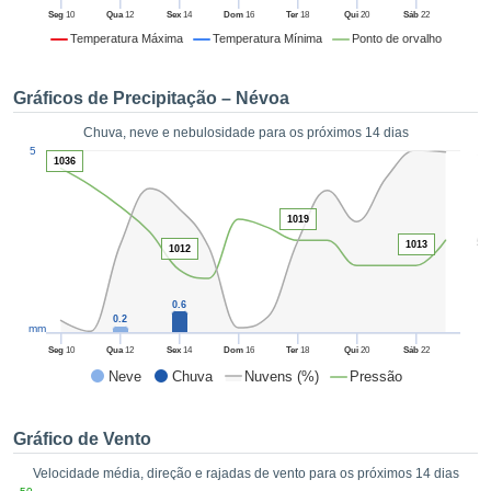
da em
Seg
10
Qua
12
Sex
14
Dom
16
Ter
18
Qui
20
Sáb
22
 recolhidas
Temperatura Máxima
Temperatura Mínima
Ponto de orvalho
 cookies ou
logias
s, permite-
Gráficos de Precipitação – Névoa
iar a nossa
de para
Chuva, neve e nebulosidade para os próximos 14 dias
ACEITAR
1
a fornecer-
5
E
1036
dos de alta
CONTINUAR
ade sem
r custo.
1019
CONFIGURAÇÕES
5
1013
 no botão
1012
continuar",
eder ao
0.6
ceitando a
0.2
mm
de todos os
róprios ou
Seg
10
Qua
12
Sex
14
Dom
16
Ter
18
Qui
20
Sáb
22
 parceiros,
Neve
Chuva
Nuvens (%)
Pressão
permitem
analisar o
mento no
Gráfico de Vento
 bem como
Velocidade média, direção e rajadas de vento para os próximos 14 dias
r um perfil