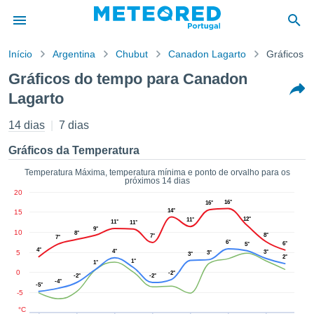
Início
Argentina
Chubut
Canadon Lagarto
Gráficos 
o de
Gráficos do tempo para Canadon
cidade
Lagarto
eúdo da
empo.pt) foi
14 dias
7 dias
ado por
nais para
Gráficos da Temperatura
r que as
 fornecidas
Temperatura Máxima, temperatura mínima e ponto de orvalho para os
 qualidade.
próximos 14 dias
er a este
20
16°
avés das
16°
14°
15
s opções:
12°
11°
11°
11°
9°
10
8°
8°
7°
7°
6°
cookies e
6°
5°
4°
4°
5
3°
3°
3°
de forma
2°
1°
1°
uita
0
-2°
-2°
-2°
-4°
-5°
ade digital
-5
lizada,
°C