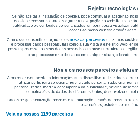
20
Rejeitar tecnologias
15°
Se não aceitar a instalação de cookies, pode continuar a aceder ao nos
15°
15
14°
14°
13°
cookies necessários para assegurar a navegação no website, mas não 
13°
publicidade ou conteúdos personalizados, embora possa visualizar publ
aceder ao nosso website através desta 
10
nossos parceiros
Com o seu consentimento, nós e os
utilizamos cookies
7°
7°
e processar dados pessoais, tais como a sua visita a este sitio Web, end
5°
5°
possam processar os seus dados pessoais com base num interesse legítimo,
5
3°
se ao processamento de dados em qualquer altura, clicando em 
2°
°C
Nós e os nossos parceiros efetuam
Sex
7
Sáb
8
Dom
9
Seg
10
Ter
11
Qua
12
Q
Armazenar e/ou aceder a informações num dispositivo, utilizar dados limitad
Temperatura Máxima
Te
utilizar perfis para selecionar publicidade personalizada, criar perfi
personalizados, medir o desempenho da publicidade, medir o desempen
combinações de dados de diferentes fontes, desenvolver e melhor
Gráficos de Precipitação – Névoa
Dados de geolocalização precisos e identificação através da procura de di
e conteúdos, estudos de audiênc
Chuva, neve e nebulosi
Veja os nossos 1199 parceiros
5
1019