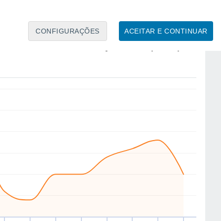
CONFIGURAÇÕES
ACEITAR E CONTINUAR
NW
NW
NW
NW
NW
NW
N
NW
ui
13
Sex
14
Sáb
15
Dom
16
Seg
17
Ter
18
Qua
19
Qui
20
to
Velocidade média do vento