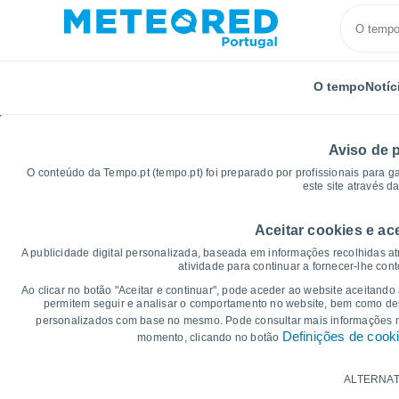
O tempo
Notíc
Aviso de 
O conteúdo da Tempo.pt (tempo.pt) foi preparado por profissionais para g
este site através d
Aceitar cookies e ac
Início
Austrália
Estado de Tasmânia
Cambridge
A publicidade digital personalizada, baseada em informações recolhidas at
atividade para continuar a fornecer-lhe con
Gráficos do tempo par
Ao clicar no botão "Aceitar e continuar", pode aceder ao website aceitando
permitem seguir e analisar o comportamento no website, bem como dese
personalizados com base no mesmo. Pode consultar mais informações
14 dias
7 dias
Definições de cook
momento, clicando no botão
Gráficos da Temperatura
ALTERNAT
Temperatura Máxima, temperatura mínim