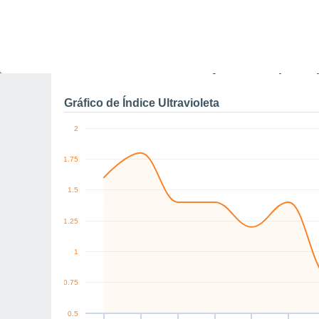
0
NW
NW
NE
W
N
NW
km/h
Sex
7
Sáb
8
Dom
9
Seg
10
Ter
11
Qua
12
Q
Rajadas máximas do ven
Gráfico de Índice Ultravioleta
2
1.75
1.5
1.25
1
0.75
0.5