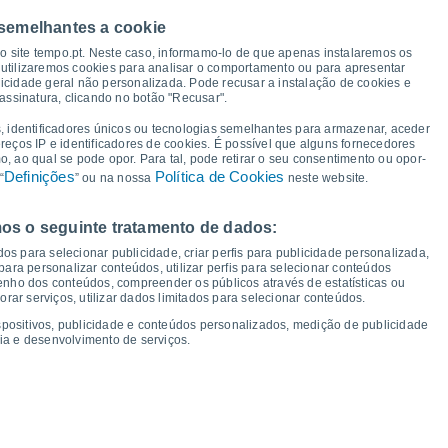
 semelhantes a cookie
17°
16°
15°
15°
so site tempo.pt. Neste caso, informamo-lo de que apenas instalaremos os
14°
13°
utilizaremos cookies para analisar o comportamento ou para apresentar
13°
13°
icidade geral não personalizada. Pode recusar a instalação de cookies e
assinatura, clicando no botão "Recusar".
9°
8°
, identificadores únicos ou tecnologias semelhantes para armazenar, aceder
7°
ereços IP e identificadores de cookies. É possível que alguns fornecedores
6°
 ao qual se pode opor. Para tal, pode retirar o seu consentimento ou opor-
5°
4°
4°
3°
Definições
Política de Cookies
“
” ou na nossa
neste website.
os o seguinte tratamento de dados:
ui
13
Sex
14
Sáb
15
Dom
16
Seg
17
Ter
18
Qua
19
Qui
20
os para selecionar publicidade, criar perfis para publicidade personalizada,
mperatura Mínima
Ponto de orvalho
s para personalizar conteúdos, utilizar perfis para selecionar conteúdos
ho dos conteúdos, compreender os públicos através de estatísticas ou
ar serviços, utilizar dados limitados para selecionar conteúdos.
spositivos, publicidade e conteúdos personalizados, medição de publicidade
ia e desenvolvimento de serviços.
dade para os próximos 14 dias
100
1035
1035
1027
75