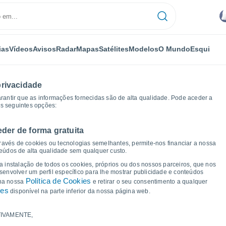
ias
Vídeos
Avisos
Radar
Mapas
Satélites
Modelos
O Mundo
Esqui
privacidade
arantir que as informações fornecidas são de alta qualidade. Pode aceder a
as seguintes opções:
eder de forma gratuita
Gráficos de tempo
ravés de cookies ou tecnologias semelhantes, permite-nos financiar a nossa
teúdos de alta qualidade sem qualquer custo.
a Cambridge - TAS
 a instalação de todos os cookies, próprios ou dos nossos parceiros, que nos
nvolver um perfil específico para lhe mostrar publicidade e conteúdos
Política de Cookies
 na nossa
e retirar o seu consentimento a qualquer
ies
disponível na parte inferior da nossa página web.
IVAMENTE,
a e ponto de orvalho para os próximos 14 dias