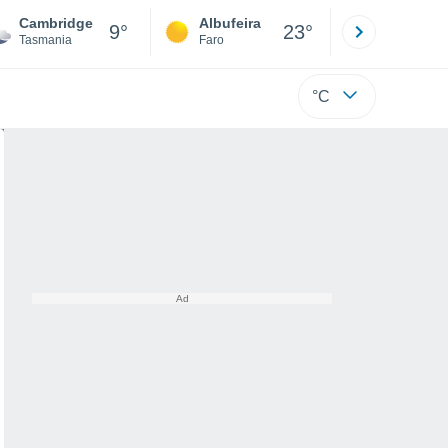
Cambridge
Albufeira
Lisboa
9°
23°
Tasmania
Faro
Lisboa
°C