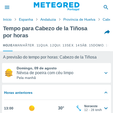
de
Início
Espanha
Andaluzia
Província de Huelva
Cabez
 da
empo.pt) foi
Tempo para Cabezo de la Tiñosa
or
por horas
is para
e as
 fornecidas
HOJE
AMANHÃ
TER. 11
QUA. 12
QUI. 13
SEX. 14
SÁB. 15
DOMO. 16
S
 qualidade.
r a este
A previsão do tempo por horas: Cabezo de la Tiñosa
s das
opções:
Domingo, 09 de agosto
Névoa de poeira com céu limpo
ookies e
Pela manhã
 forma
e digital
Horas anteriores
da,
m
 recolhidas
Noroeste
30°
13:00
cookies ou
12
-
28
km/h