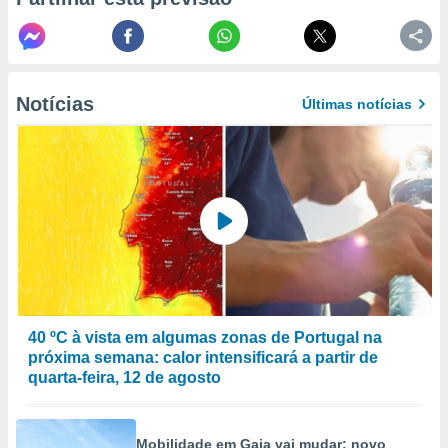
to ou opor-
essamento
m qualquer
ando em “
 ou na
Notícias
Últimas notícias
 Cookies
te.
 nossos
s o
o de
e/ou aceder
ões num
40 ºC à vista em algumas zonas de Portugal na
utilizar
próxima semana: calor intensificará a partir de
ados para
quarta-feira, 12 de agosto
publicidade,
 para
a, utilizar
Mobilidade em Gaia vai mudar: novo