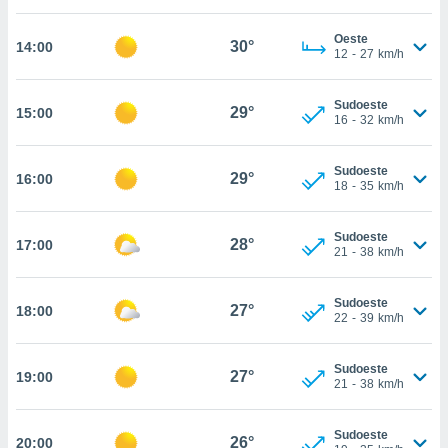
, permite-
Oeste
ar a nossa
30°
14:00
12
-
27
km/h
ara
ACEITAR
 fornecer-
E
os de alta
Sudoeste
CONTINUAR
29°
15:00
sem
16
-
32
km/h
sto.
CONFIGURAÇÕES
o botão
Sudoeste
29°
16:00
18
-
35
km/h
ontinuar",
r ao
itando a
Sudoeste
28°
17:00
de todos os
21
-
38
km/h
óprios ou
parceiros,
rmitem
Sudoeste
27°
18:00
22
-
39
km/h
lisar o
nto no
em como
Sudoeste
27°
19:00
 um perfil
21
-
38
km/h
para lhe
licidade e
Sudoeste
26°
20:00