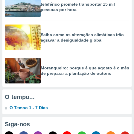
selecionar
teleférico promete transportar 15 mil
pessoas por hora
a, criar
personalizar
tilizar
selecionar
Saiba como as alterações climáticas irão
agravar a desigualdade global
dos, medir
nho da
, medir o
o dos
Morangueiro: porque é que agosto é o mês
r os
de preparar a plantação de outono
ravés de
s ou
s de dados
es fontes,
O tempo...
 e melhorar
ilizar dados
O Tempo 1 - 7 Dias
ara
conteúdos.
Siga-nos
ção