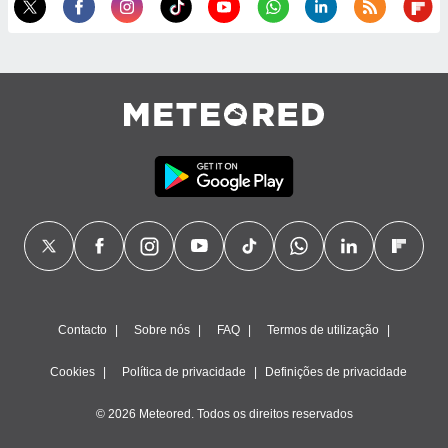
ão através
de
,
 e
dos,
publicidade
s, estudos
a e
mento de
ossos 1199
eiros
Contacto
Sobre nós
FAQ
Termos de utilização
Cookies
Política de privacidade
Definições de privacidade
© 2026 Meteored. Todos os direitos reservados