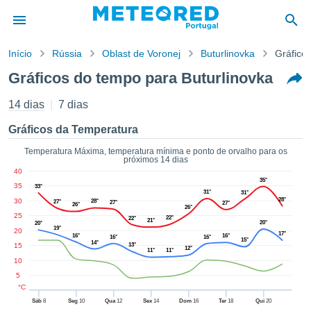
Início
Rússia
Oblast de Voronej
Buturlinovka
Gráfico
o de
Gráficos do tempo para Buturlinovka
cidade
eúdo da
14 dias
7 dias
empo.pt) foi
ado por
Gráficos da Temperatura
nais para
r que as
Temperatura Máxima, temperatura mínima e ponto de orvalho para os
próximos 14 dias
 fornecidas
40
 qualidade.
35°
35
33°
er a este
31°
31°
28°
30
avés das
28°
27°
27°
27°
26°
26°
s opções:
25
22°
22°
21°
20°
20°
19°
20
17°
16°
16°
16°
16°
15°
cookies e
14°
15
13°
12°
11°
11°
de forma
10
uita
5
ade digital
°C
lizada,
Sáb
8
Seg
10
Qua
12
Sex
14
Dom
16
Ter
18
Qui
20