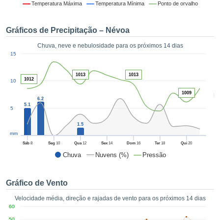
da em
Temperatura Máxima
Temperatura Mínima
Ponto de orvalho
 recolhidas
 cookies ou
Gráficos de Precipitação – Névoa
logias
s, permite-
Chuva, neve e nebulosidade para os próximos 14 dias
iar a nossa
1
15
de para
ACEITAR
a fornecer-
E
1013
1013
dos de alta
1012
10
CONTINUAR
ade sem
1009
5
r custo.
6.2
CONFIGURAÇÕES
5.1
5
 no botão
continuar",
1.5
eder ao
mm
ceitando a
Sáb
8
Seg
10
Qua
12
Sex
14
Dom
16
Ter
18
Qui
20
de todos os
Chuva
Nuvens (%)
Pressão
róprios ou
 parceiros,
permitem
Gráfico de Vento
analisar o
mento no
Velocidade média, direção e rajadas de vento para os próximos 14 dias
 bem como
60
r um perfil
50