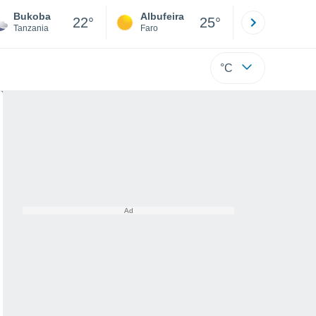
Bukoba
Albufeira
Lisboa
22°
25°
Tanzania
Faro
Lisboa
°C