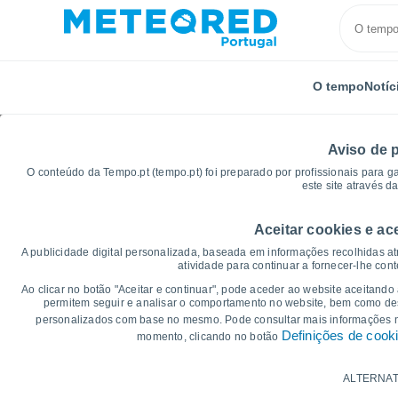
O tempo
Notíc
Aviso de 
O conteúdo da Tempo.pt (tempo.pt) foi preparado por profissionais para g
este site através d
Aceitar cookies e ac
Início
Tanzânia
Bukoba
Gráficos de tempo
A publicidade digital personalizada, baseada em informações recolhidas at
atividade para continuar a fornecer-lhe con
Gráficos do tempo par
Ao clicar no botão "Aceitar e continuar", pode aceder ao website aceitando
permitem seguir e analisar o comportamento no website, bem como dese
personalizados com base no mesmo. Pode consultar mais informações
14 dias
7 dias
Definições de cook
momento, clicando no botão
Gráficos da Temperatura
ALTERNAT
Temperatura Máxima, temperatura mínim