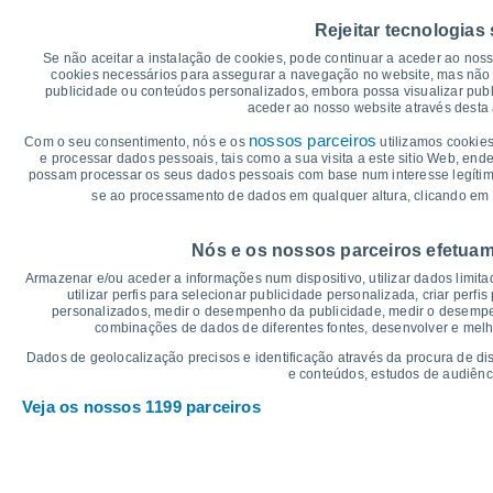
30
Rejeitar tecnologias
26°
25°
25°
25°
25°
Se não aceitar a instalação de cookies, pode continuar a aceder ao nos
25°
25
cookies necessários para assegurar a navegação no website, mas não 
publicidade ou conteúdos personalizados, embora possa visualizar publ
aceder ao nosso website através desta 
19°
19°
20
19°
19°
19°
19°
nossos parceiros
Com o seu consentimento, nós e os
utilizamos cookies
e processar dados pessoais, tais como a sua visita a este sitio Web, end
possam processar os seus dados pessoais com base num interesse legítimo,
15
se ao processamento de dados em qualquer altura, clicando em 
°C
Nós e os nossos parceiros efetuam
Sáb
8
Dom
9
Seg
10
Ter
11
Qua
12
Qui
13
S
Armazenar e/ou aceder a informações num dispositivo, utilizar dados limitad
Temperatura Máxima
Te
utilizar perfis para selecionar publicidade personalizada, criar perfi
personalizados, medir o desempenho da publicidade, medir o desempen
combinações de dados de diferentes fontes, desenvolver e melhor
Gráficos de Precipitação – Névoa
Dados de geolocalização precisos e identificação através da procura de di
e conteúdos, estudos de audiênc
Chuva, neve e nebulosi
Veja os nossos 1199 parceiros
10
10