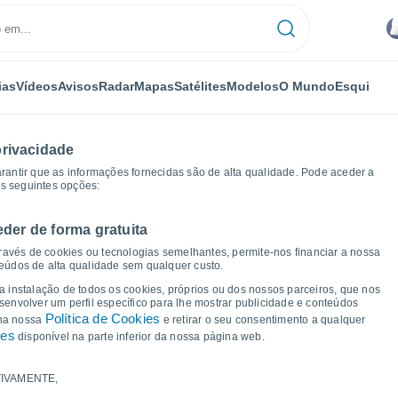
ias
Vídeos
Avisos
Radar
Mapas
Satélites
Modelos
O Mundo
Esqui
privacidade
arantir que as informações fornecidas são de alta qualidade. Pode aceder a
as seguintes opções:
eder de forma gratuita
ravés de cookies ou tecnologias semelhantes, permite-nos financiar a nossa
teúdos de alta qualidade sem qualquer custo.
a Bukoba
 a instalação de todos os cookies, próprios ou dos nossos parceiros, que nos
nvolver um perfil específico para lhe mostrar publicidade e conteúdos
Política de Cookies
 na nossa
e retirar o seu consentimento a qualquer
ies
disponível na parte inferior da nossa página web.
IVAMENTE,
a e ponto de orvalho para os próximos 14 dias