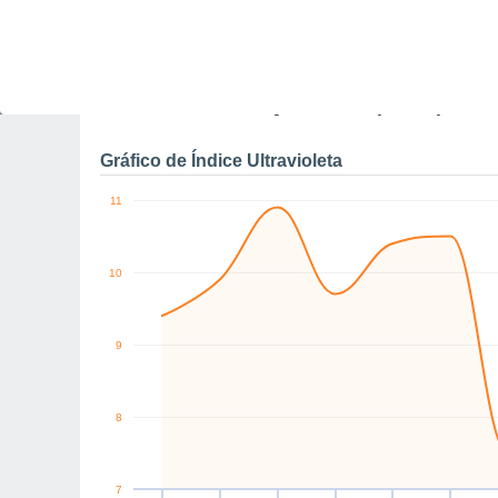
10
SE
SE
SE
SE
S
S
km/h
Sáb
8
Dom
9
Seg
10
Ter
11
Qua
12
Qui
13
S
Rajadas máximas do ven
Gráfico de Índice Ultravioleta
11
10
9
8
7