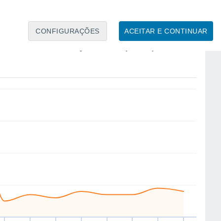
11
11
10
CONFIGURAÇÕES
ACEITAR E CONTINUAR
SE
S
S
SE
E
NW
NE
SE
ex
14
Sáb
15
Dom
16
Seg
17
Ter
18
Qua
19
Qui
20
Sex
21
to
Velocidade média do vento