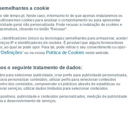
 semelhantes a cookie
26°
26°
25°
25°
25°
25°
so site tempo.pt. Neste caso, informamo-lo de que apenas instalaremos os
25°
25°
utilizaremos cookies para analisar o comportamento ou para apresentar
22°
icidade geral não personalizada. Pode recusar a instalação de cookies e
assinatura, clicando no botão "Recusar".
20°
20°
19°
19°
19°
19°
18°
, identificadores únicos ou tecnologias semelhantes para armazenar, aceder
ereços IP e identificadores de cookies. É possível que alguns fornecedores
 ao qual se pode opor. Para tal, pode retirar o seu consentimento ou opor-
Definições
Política de Cookies
“
” ou na nossa
neste website.
os o seguinte tratamento de dados:
ex
14
Sáb
15
Dom
16
Seg
17
Ter
18
Qua
19
Qui
20
Sex
21
os para selecionar publicidade, criar perfis para publicidade personalizada,
mperatura Mínima
Ponto de orvalho
s para personalizar conteúdos, utilizar perfis para selecionar conteúdos
ho dos conteúdos, compreender os públicos através de estatísticas ou
ar serviços, utilizar dados limitados para selecionar conteúdos.
spositivos, publicidade e conteúdos personalizados, medição de publicidade
ia e desenvolvimento de serviços.
dade para os próximos 14 dias
100
75
15
1015
1015