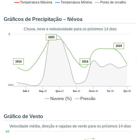
da em
Temperatura Máxima
Temperatura Mínima
Ponto de orvalho
 recolhidas
 cookies ou
Gráficos de Precipitação – Névoa
logias
s, permite-
Chuva, neve e nebulosidade para os próximos 14 dias
iar a nossa
1
5
de para
1023
ACEITAR
a fornecer-
E
1019
dos de alta
CONTINUAR
ade sem
5
r custo.
1014
1014
CONFIGURAÇÕES
 no botão
continuar",
eder ao
mm
ceitando a
Sáb
8
Seg
10
Qua
12
Sex
14
Dom
16
Ter
18
Qui
20
de todos os
Nuvens (%)
Pressão
róprios ou
 parceiros,
permitem
Gráfico de Vento
analisar o
mento no
Velocidade média, direção e rajadas de vento para os próximos 14 dias
 bem como
40
r um perfil