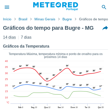
Início
Brasil
Minas Gerais
Bugre
Gráficos de tempo
o de
Gráficos do tempo para Bugre - MG
cidade
eúdo da
14 dias
7 dias
empo.pt) foi
ado por
Gráficos da Temperatura
nais para
r que as
Temperatura Máxima, temperatura mínima e ponto de orvalho para os
próximos 14 dias
 fornecidas
40
 qualidade.
34°
34°
34°
35
33°
er a este
31°
31°
31°
30°
29°
avés das
29°
30
28°
28°
26°
s opções:
25
23°
21°
20°
20°
19°
19°
19°
18°
18°
20
18°
cookies e
17°
17°
17°
16°
16°
de forma
15
uita
10
ade digital
°C
lizada,
Sáb
8
Seg
10
Qua
12
Sex
14
Dom
16
Ter
18
Qui
20