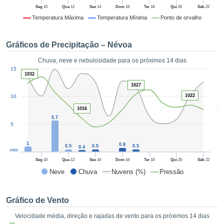
da em
Seg
10
Qua
12
Sex
14
Dom
16
Ter
18
Qui
20
Sáb
22
 recolhidas
Temperatura Máxima
Temperatura Mínima
Ponto de orvalho
 cookies ou
logias
s, permite-
Gráficos de Precipitação – Névoa
iar a nossa
de para
Chuva, neve e nebulosidade para os próximos 14 dias
ACEITAR
1
a fornecer-
15
E
1032
dos de alta
CONTINUAR
1027
ade sem
1022
10
r custo.
CONFIGURAÇÕES
1016
5
 no botão
5.7
continuar",
5
eder ao
ceitando a
1
0.8
0.5
0.5
0.5
0.4
mm
de todos os
róprios ou
Seg
10
Qua
12
Sex
14
Dom
16
Ter
18
Qui
20
Sáb
22
 parceiros,
Neve
Chuva
Nuvens (%)
Pressão
permitem
analisar o
mento no
Gráfico de Vento
 bem como
Velocidade média, direção e rajadas de vento para os próximos 14 dias
r um perfil