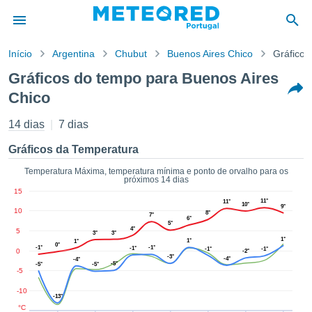
Início
Argentina
Chubut
Buenos Aires Chico
Gráficos
o de
Gráficos do tempo para Buenos Aires
cidade
Chico
eúdo da
empo.pt) foi
14 dias
7 dias
ado por
nais para
Gráficos da Temperatura
r que as
 fornecidas
Temperatura Máxima, temperatura mínima e ponto de orvalho para os
 qualidade.
próximos 14 dias
er a este
15
11°
avés das
11°
10°
9°
10
8°
s opções:
7°
6°
5°
4°
5
3°
3°
1°
1°
1°
cookies e
0°
-1°
-1°
-1°
-1°
-1°
0
-2°
de forma
-3°
-4°
-4°
-5°
-5°
-5°
uita
-5
ade digital
-10
-13°
lizada,
°C