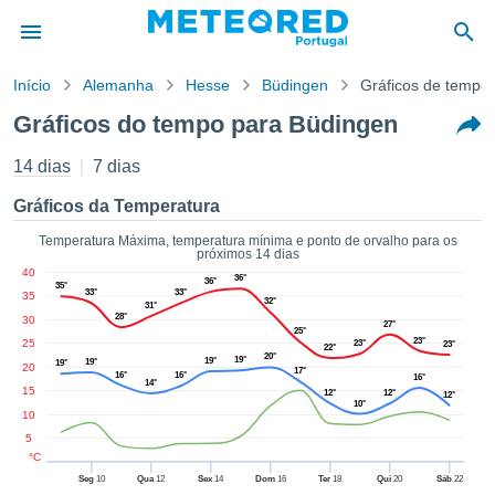
Início
Alemanha
Hesse
Büdingen
Gráficos de tempo
o de
Gráficos do tempo para Büdingen
cidade
eúdo da
14 dias
7 dias
empo.pt) foi
ado por
Gráficos da Temperatura
nais para
r que as
Temperatura Máxima, temperatura mínima e ponto de orvalho para os
próximos 14 dias
 fornecidas
40
 qualidade.
36°
36°
35°
33°
33°
35
er a este
32°
31°
28°
30
avés das
27°
25°
s opções:
23°
25
23°
23°
22°
20°
19°
19°
19°
19°
20
17°
16°
16°
16°
14°
cookies e
15
12°
12°
12°
10°
de forma
10
uita
5
ade digital
°C
lizada,
Seg
10
Qua
12
Sex
14
Dom
16
Ter
18
Qui
20
Sáb
22