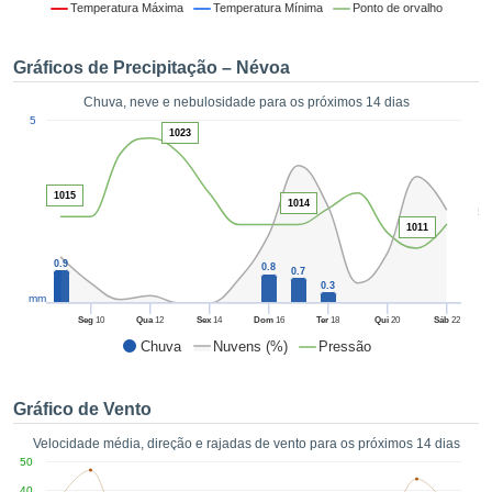
da em
Temperatura Máxima
Temperatura Mínima
Ponto de orvalho
 recolhidas
 cookies ou
Gráficos de Precipitação – Névoa
logias
s, permite-
Chuva, neve e nebulosidade para os próximos 14 dias
iar a nossa
1
5
de para
1023
ACEITAR
a fornecer-
E
dos de alta
CONTINUAR
ade sem
1015
1014
5
r custo.
1011
CONFIGURAÇÕES
 no botão
0.9
continuar",
0.8
0.7
0.3
eder ao
mm
ceitando a
Seg
10
Qua
12
Sex
14
Dom
16
Ter
18
Qui
20
Sáb
22
de todos os
Chuva
Nuvens (%)
Pressão
róprios ou
 parceiros,
permitem
Gráfico de Vento
analisar o
mento no
Velocidade média, direção e rajadas de vento para os próximos 14 dias
 bem como
50
r um perfil
40