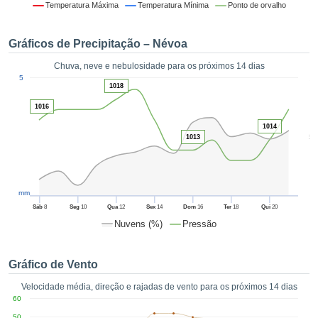
da em
Temperatura Máxima
Temperatura Mínima
Ponto de orvalho
 recolhidas
 cookies ou
Gráficos de Precipitação – Névoa
logias
s, permite-
Chuva, neve e nebulosidade para os próximos 14 dias
iar a nossa
1
5
de para
1018
ACEITAR
a fornecer-
E
1016
dos de alta
CONTINUAR
ade sem
1014
5
r custo.
1013
CONFIGURAÇÕES
 no botão
continuar",
eder ao
mm
ceitando a
Sáb
8
Seg
10
Qua
12
Sex
14
Dom
16
Ter
18
Qui
20
de todos os
Nuvens (%)
Pressão
róprios ou
 parceiros,
permitem
Gráfico de Vento
analisar o
mento no
Velocidade média, direção e rajadas de vento para os próximos 14 dias
 bem como
60
r um perfil
50