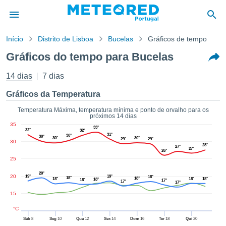
Início
Distrito de Lisboa
Bucelas
Gráficos de tempo
o de
Gráficos do tempo para Bucelas
cidade
eúdo da
14 dias
7 dias
empo.pt) foi
ado por
Gráficos da Temperatura
nais para
r que as
Temperatura Máxima, temperatura mínima e ponto de orvalho para os
próximos 14 dias
 fornecidas
35
 qualidade.
33°
32°
32°
31°
30°
er a este
30°
30°
30°
29°
29°
30
28°
avés das
27°
27°
26°
s opções:
25
20°
cookies e
20
19°
19°
18°
18°
18°
18°
18°
18°
18°
18°
17°
17°
17°
de forma
15
uita
ade digital
°C
lizada,
Sáb
8
Seg
10
Qua
12
Sex
14
Dom
16
Ter
18
Qui
20