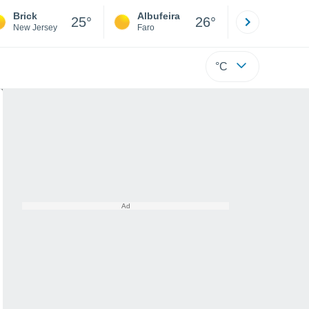
Brick
Albufeira
Lisboa
25°
26°
New Jersey
Faro
Lisboa
°C