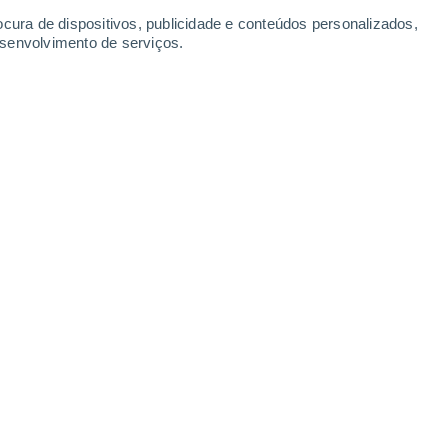
Domingo
9
ocura de dispositivos, publicidade e conteúdos personalizados,
esenvolvimento de serviços.
ck
26°
Céu limpo
02:00
Sensação T.
28°
25°
Céu limpo
05:00
Sensação T.
25°
26°
Limpo
08:00
Sensação T.
29°
30%
31°
Chuva fraca
11:00
0.2 mm
Sensação T.
34°
40%