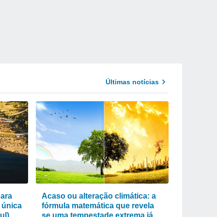
Últimas notícias
para
Acaso ou alteração climática: a
 única
fórmula matemática que revela
ul)
se uma tempestade extrema já