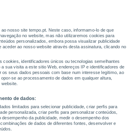
rick
VENTO
PRECIPITAÇÃO
r ao nosso site tempo.pt. Neste caso, informamo-lo de que
12
15
18
21
00
03
06
09
12
15
18
21
00
navegação no website, mas não utilizaremos cookies para
nteúdos personalizados, embora possa visualizar publicidade
e aceder ao nosso website através desta assinatura, clicando no
s cookies, identificadores únicos ou tecnologias semelhantes
33°
 sua visita a este sitio Web, endereços IP e identificadores de
32°
31°
31°
r os seus dados pessoais com base num interesse legítimo, ao
30°
30°
29°
ou opor-se ao processamento de dados em qualquer altura,
28°
 website.
27°
26°
25°
25°
24°
mento de dados:
dos limitados para selecionar publicidade, criar perfis para
0.9
idade personalizada, criar perfis para personalizar conteúdos,
0.7
0.6
ir o desempenho da publicidade, medir o desempenho dos
0.4
 combinações de dados de diferentes fontes, desenvolver e
0.1
eúdos.