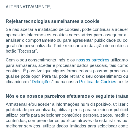
Gráfico do tempo por horas em B
ALTERNATIVAMENTE,
SÍMBOLO
TEMPERATURA
Rejeitar tecnologias semelhantes a cookie
Se não aceitar a instalação de cookies, pode continuar a acede
00
03
06
09
12
15
18
21
00
03
06
09
apenas instalaremos os cookies necessários para assegurar a 
analisar o comportamento ou para apresentar publicidade ou co
geral não personalizada. Pode recusar a instalação de cookies 
botão "Recusar".
Com o seu consentimento, nós e os
nossos parceiros
utilizamo
para armazenar, aceder e processar dados pessoais, tais como a
32°
31°
31°
cookies. É possível que alguns fornecedores possam processa
qual se pode opor. Para tal, pode retirar o seu consentimento 
28°
clicando em “
Definições
” ou na nossa
Política de Cookies
neste
27°
26°
26°
26°
26°
25°
25°
Nós e os nossos parceiros efetuamos o seguinte trata
Armazenar e/ou aceder a informações num dispositivo, utilizar da
publicidade personalizada, utilizar perfis para selecionar public
utilizar perfis para selecionar conteúdos personalizados, med
0.5
0.4
0.3
conteúdos, compreender os públicos através de estatísticas ou
0.2
melhorar serviços, utilizar dados limitados para selecionar cont