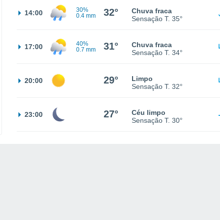
30%
32°
Chuva fraca
14:00
0.4 mm
Sensação T.
35°
40%
31°
Chuva fraca
17:00
0.7 mm
Sensação T.
34°
29°
Limpo
20:00
Sensação T.
32°
27°
Céu limpo
23:00
Sensação T.
30°