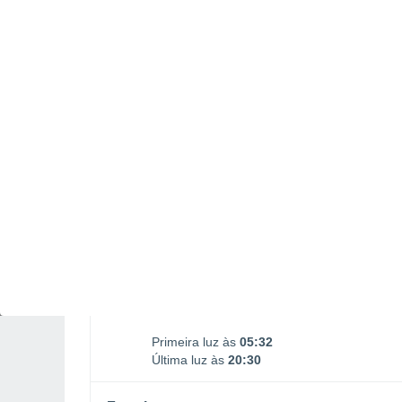
Nascimento da Lua
Ocaso da Lua
00:52
17:03
DOMINGO, 09 DE AGOSTO
Pela tarde
Chuva fraca com céu
parcialmente nublado
Nascer do sol às
06h02m
Pôr-do-sol às
20h00m
Primeira luz às
05:32
Última luz às
20:30