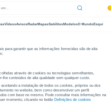
ias
Vídeos
Avisos
Radar
Mapas
Satélites
Modelos
O Mundo
Esqui
is para garantir que as informações fornecidas são de alta
s:
 horas
ecolhidas através de cookies ou tecnologias semelhantes,
er-lhe conteúdos de alta qualidade sem qualquer custo.
 por horas
e aceitando a instalação de todos os cookies, próprios ou dos
rtamento no website, bem como desenvolver um perfil
lizados com base no mesmo. Pode consultar mais informações na
lquer momento, clicando no botão
Definições de cookies