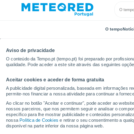
O tempo
Notíc
Aviso de privacidade
O conteúdo da Tempo.pt (tempo.pt) foi preparado por profissiona
qualidade. Pode aceder a este site através das seguintes opçõe
Aceitar cookies e aceder de forma gratuita
Início
Estados Unidos
Nova Jérsei
Brick
Por
A publicidade digital personalizada, baseada em informações r
permite-nos financiar a nossa atividade para continuar a fornec
Tempo para Brick - NJ
Ao clicar no botão "Aceitar e continuar", pode aceder ao websit
nossos parceiros, que nos permitem seguir e analisar o compo
específico para lhe mostrar publicidade e conteúdos persona
O Tempo 1 - 7 Dias
Por horas
nossa
Política de Cookies
e retirar o seu consentimento a qua
disponível na parte inferior da nossa página web.