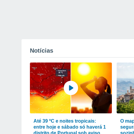
Notícias
Até 39 ºC e noites tropicais:
O map
entre hoje e sábado só haverá 1
segur
distrito de Portugal sob aviso
sozin