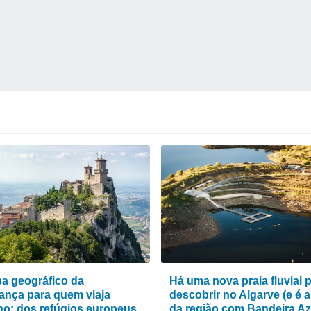
a geográfico da
Há uma nova praia fluvial 
ança para quem viaja
descobrir no Algarve (e é a
ho: dos refúgios europeus
da região com Bandeira Az