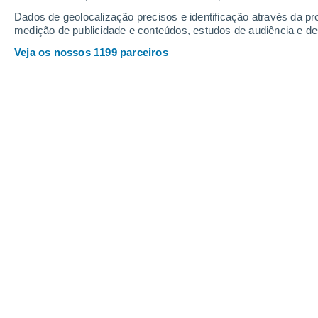
Sexta
7
Sábado
8
Dados de geolocalização precisos e identificação através da pr
medição de publicidade e conteúdos, estudos de audiência e d
Veja os nossos 1199 parceiros
A previsão do tempo por horas: Bri
SEXTA, 07 DE AGOSTO
1 Aviso agora
Risco moderado
Pela tarde
Trovoada com céu parcialmente
nublado
Nascer do sol às
06h00m
Pôr-do-sol às
20h03m
Primeira luz às
05:30
Última luz às
20:33