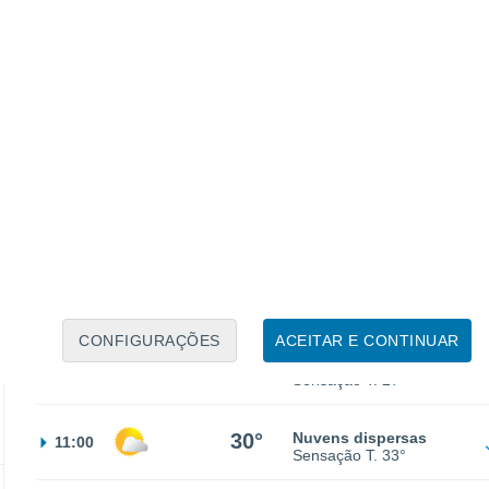
Sensação T.
28°
25°
Céu limpo
02:00
Sensação T.
26°
24°
Nuvens dispersas
05:00
Sensação T.
24°
CONFIGURAÇÕES
ACEITAR E CONTINUAR
25°
Nuvens dispersas
08:00
Sensação T.
27°
30°
Nuvens dispersas
11:00
Sensação T.
33°