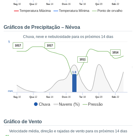
da em
Seg
10
Qua
12
Sex
14
Dom
16
Ter
18
Qui
20
Sáb
22
 recolhidas
Temperatura Máxima
Temperatura Mínima
Ponto de orvalho
 cookies ou
logias
s, permite-
Gráficos de Precipitação – Névoa
iar a nossa
de para
Chuva, neve e nebulosidade para os próximos 14 dias
ACEITAR
1
a fornecer-
5
E
1017
1017
dos de alta
CONTINUAR
1014
ade sem
r custo.
1011
CONFIGURAÇÕES
5
 no botão
1.8
continuar",
eder ao
ceitando a
mm
de todos os
róprios ou
Seg
10
Qua
12
Sex
14
Dom
16
Ter
18
Qui
20
Sáb
22
 parceiros,
Chuva
Nuvens (%)
Pressão
permitem
analisar o
mento no
Gráfico de Vento
 bem como
Velocidade média, direção e rajadas de vento para os próximos 14 dias
r um perfil