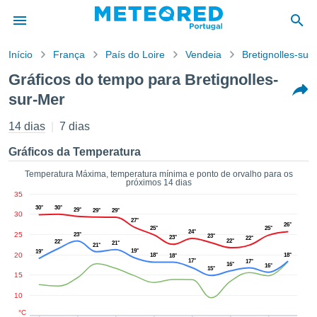
Início
França
País do Loire
Vendeia
Bretignolles-sur
o de
Gráficos do tempo para Bretignolles-
cidade
sur-Mer
eúdo da
empo.pt) foi
14 dias
7 dias
ado por
nais para
Gráficos da Temperatura
r que as
 fornecidas
Temperatura Máxima, temperatura mínima e ponto de orvalho para os
 qualidade.
próximos 14 dias
er a este
35
avés das
30°
30°
29°
29°
29°
30
s opções:
27°
26°
25°
25°
24°
25
23°
23°
23°
22°
22°
22°
21°
21°
cookies e
19°
19°
20
18°
18°
18°
de forma
17°
17°
16°
16°
15°
uita
15
ade digital
10
lizada,
°C