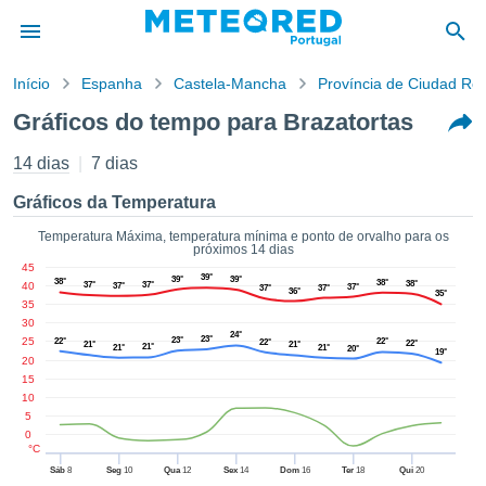
Início
Espanha
Castela-Mancha
Província de Ciudad Rea
o de
Gráficos do tempo para Brazatortas
cidade
eúdo da
14 dias
7 dias
empo.pt) foi
ado por
Gráficos da Temperatura
nais para
r que as
Temperatura Máxima, temperatura mínima e ponto de orvalho para os
próximos 14 dias
 fornecidas
45
 qualidade.
39°
39°
39°
38°
38°
38°
40
37°
37°
37°
37°
37°
37°
36°
er a este
35°
35
avés das
30
s opções:
24°
23°
25
23°
22°
22°
22°
22°
21°
21°
21°
21°
21°
20°
19°
20
cookies e
15
10
de forma
5
uita
0
ade digital
°C
lizada,
Sáb
8
Seg
10
Qua
12
Sex
14
Dom
16
Ter
18
Qui
20