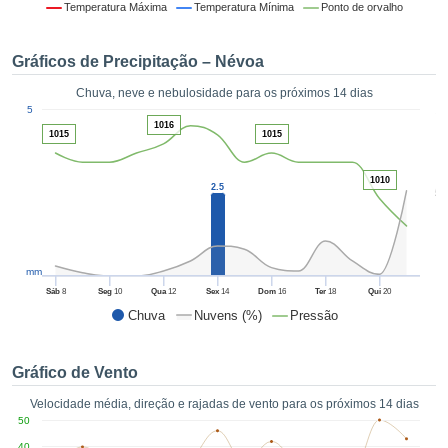
da em
Temperatura Máxima
Temperatura Mínima
Ponto de orvalho
 recolhidas
 cookies ou
Gráficos de Precipitação – Névoa
logias
s, permite-
Chuva, neve e nebulosidade para os próximos 14 dias
iar a nossa
1
5
de para
ACEITAR
1016
1015
1015
a fornecer-
E
dos de alta
CONTINUAR
ade sem
1010
2.5
5
r custo.
CONFIGURAÇÕES
 no botão
continuar",
eder ao
mm
ceitando a
Sáb
8
Seg
10
Qua
12
Sex
14
Dom
16
Ter
18
Qui
20
de todos os
Chuva
Nuvens (%)
Pressão
róprios ou
 parceiros,
permitem
Gráfico de Vento
analisar o
mento no
Velocidade média, direção e rajadas de vento para os próximos 14 dias
 bem como
50
r um perfil
40