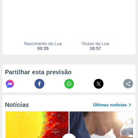
to ou opor-
essamento
m qualquer
ando em “
 ou na
 Cookies
Nascimento da Lua
Ocaso da Lua
te.
00:35
18:57
 nossos
s o
Partilhar esta previsão
o de
e/ou aceder
ões num
Notícias
Últimas notícias
utilizar
ados para
publicidade,
 para
a, utilizar