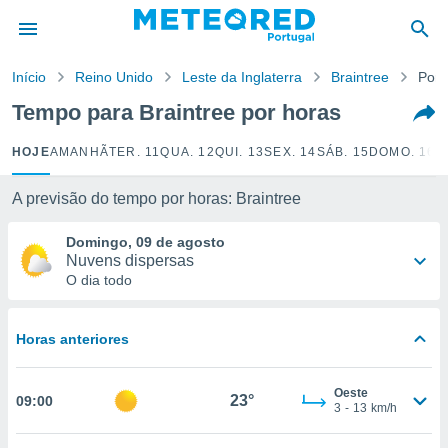
de
Início
Reino Unido
Leste da Inglaterra
Braintree
Por 
 da
empo.pt) foi
Tempo para Braintree por horas
or
is para
HOJE
AMANHÃ
TER. 11
QUA. 12
QUI. 13
SEX. 14
SÁB. 15
DOMO. 16
S
e as
 fornecidas
 qualidade.
A previsão do tempo por horas: Braintree
r a este
s das
Domingo, 09 de agosto
opções:
Nuvens dispersas
O dia todo
ookies e
 forma
Horas anteriores
e digital
da,
Oeste
m
23°
09:00
3
-
13
km/h
 recolhidas
cookies ou