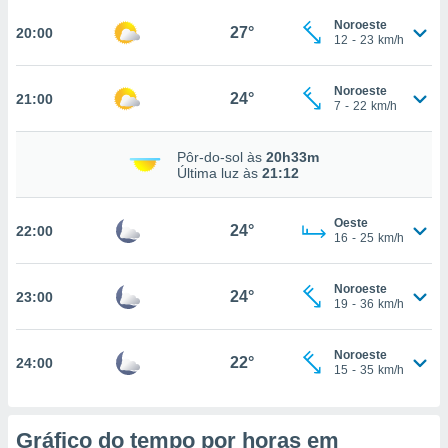
osso site
este caso,
Noroeste
27°
20:00
12
-
23
km/h
lo de que
talaremos
Noroeste
24°
21:00
s para
7
-
22
km/h
a navegação
, mas não
Pôr-do-sol às
20h33m
s cookies
Última luz às
21:12
ar o
nto ou
ntar
Oeste
24°
22:00
 ou
16
-
25
km/h
dos,
Noroeste
ssa
24°
23:00
19
-
36
km/h
ublicidade
ada. Pode
Noroeste
22°
24:00
nstalação de
15
-
35
km/h
ceder ao
ite através
atura,
Gráfico do tempo por horas em
 botão