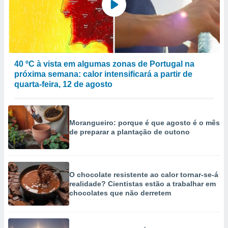
selecionar
a, criar
personalizar
tilizar
selecionar
40 ºC à vista em algumas zonas de Portugal na
próxima semana: calor intensificará a partir de
dos, medir
nho da
quarta-feira, 12 de agosto
, medir o
o dos
r os
Morangueiro: porque é que agosto é o mês
de preparar a plantação de outono
ravés de
s ou
s de dados
es fontes,
 e melhorar
O chocolate resistente ao calor tornar-se-á
ilizar dados
realidade? Cientistas estão a trabalhar em
ara
chocolates que não derretem
conteúdos.
ção