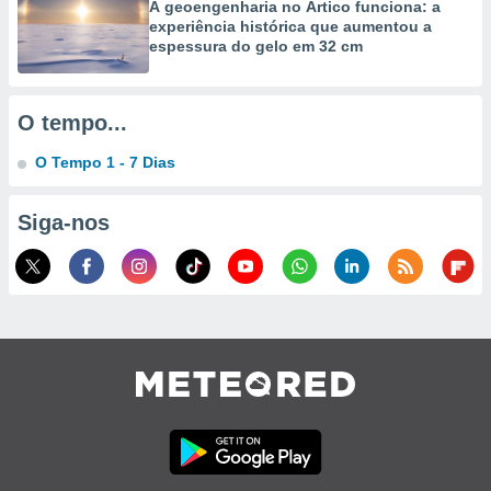
A geoengenharia no Ártico funciona: a
experiência histórica que aumentou a
ão através
espessura do gelo em 32 cm
de
,
 e
O tempo...
dos,
publicidade
O Tempo 1 - 7 Dias
s, estudos
a e
Siga-nos
mento de
ossos 1199
eiros