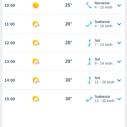
Noroeste
25°
10:00
, permite-
4
-
15
km/h
ar a nossa
ara
ACEITAR
Sudoeste
 fornecer-
26°
11:00
E
4
-
16
km/h
os de alta
CONTINUAR
sem
sto.
Sul
28°
12:00
CONFIGURAÇÕES
7
-
20
km/h
o botão
ontinuar",
r ao
Sul
29°
13:00
9
-
24
km/h
itando a
de todos os
óprios ou
Sul
30°
14:00
parceiros,
12
-
28
km/h
rmitem
lisar o
nto no
Sudoeste
30°
15:00
13
-
30
km/h
em como
 um perfil
para lhe
licidade e