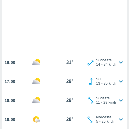
ados com
esmo. Pode
ais
s na nossa
 Cookies
e
u
nto a
omento,
 botão
de cookies
na parte
Sudoeste
31°
nossa
16:00
14
-
34
km/h
.
IVAMENTE,
Sul
29°
17:00
13
-
35
km/h
as
Sudeste
29°
18:00
tes a
11
-
28
km/h
tar a
Noroeste
28°
19:00
de cookies,
5
-
25
km/h
uar a