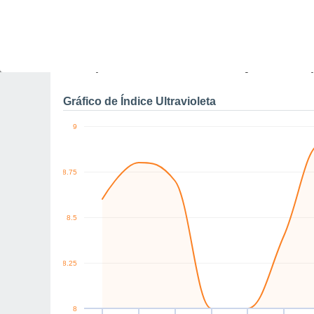
SW
SW
SW
W
SW
SW
km/h
Qui
6
Sex
7
Sáb
8
Dom
9
Seg
10
Ter
11
Q
Rajadas máximas do ven
Gráfico de Índice Ultravioleta
9
8.75
8.5
8.25
8