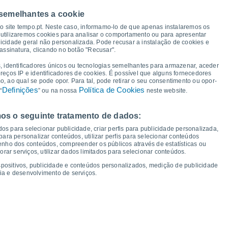
43°
42°
42°
40°
40°
 semelhantes a cookie
39°
36°
so site tempo.pt. Neste caso, informamo-lo de que apenas instalaremos os
33°
utilizaremos cookies para analisar o comportamento ou para apresentar
icidade geral não personalizada. Pode recusar a instalação de cookies e
25°
24°
24°
24°
assinatura, clicando no botão "Recusar".
21°
20°
19°
19°
, identificadores únicos ou tecnologias semelhantes para armazenar, aceder
ereços IP e identificadores de cookies. É possível que alguns fornecedores
 ao qual se pode opor. Para tal, pode retirar o seu consentimento ou opor-
Definições
Política de Cookies
“
” ou na nossa
neste website.
os o seguinte tratamento de dados:
ua
12
Qui
13
Sex
14
Sáb
15
Dom
16
Seg
17
Ter
18
Qua
19
os para selecionar publicidade, criar perfis para publicidade personalizada,
mperatura Mínima
Ponto de orvalho
s para personalizar conteúdos, utilizar perfis para selecionar conteúdos
ho dos conteúdos, compreender os públicos através de estatísticas ou
ar serviços, utilizar dados limitados para selecionar conteúdos.
spositivos, publicidade e conteúdos personalizados, medição de publicidade
ia e desenvolvimento de serviços.
dade para os próximos 14 dias
100
1016
75