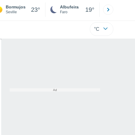
Bormujos
Albufeira
Lisboa
23°
19°
Seville
Faro
Lisboa
°C