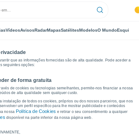
ias
Vídeos
Avisos
Radar
Mapas
Satélites
Modelos
O Mundo
Esqui
privacidade
arantir que as informações fornecidas são de alta qualidade. Pode aceder a
as seguintes opções:
eder de forma gratuita
Bormujos
Gráficos de tempo
ravés de cookies ou tecnologias semelhantes, permite-nos financiar a nossa
teúdos de alta qualidade sem qualquer custo.
a Bormujos
 a instalação de todos os cookies, próprios ou dos nossos parceiros, que nos
nvolver um perfil específico para lhe mostrar publicidade e conteúdos
Política de Cookies
 na nossa
e retirar o seu consentimento a qualquer
ies
disponível na parte inferior da nossa página web.
IVAMENTE,
a e ponto de orvalho para os próximos 14 dias