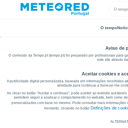
O tempo
Notíc
Aviso de 
O conteúdo da Tempo.pt (tempo.pt) foi preparado por profissionais para g
este site através d
Aceitar cookies e ac
Início
Espanha
Andaluzia
Província de Sevilha
A publicidade digital personalizada, baseada em informações recolhidas at
atividade para continuar a fornecer-lhe con
Gráficos do tempo par
Ao clicar no botão "Aceitar e continuar", pode aceder ao website aceitando
permitem seguir e analisar o comportamento no website, bem como dese
personalizados com base no mesmo. Pode consultar mais informações
14 dias
7 dias
Definições de cook
momento, clicando no botão
Gráficos da Temperatura
ALTERNAT
Temperatura Máxima, temperatura mínim