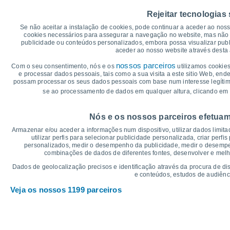
45
40°
39°
39°
Rejeitar tecnologias
39°
40
38°
37°
Se não aceitar a instalação de cookies, pode continuar a aceder ao nos
35
cookies necessários para assegurar a navegação no website, mas não 
30
publicidade ou conteúdos personalizados, embora possa visualizar publ
25°
24°
aceder ao nosso website através desta 
25
23°
22°
21°
21°
20
nossos parceiros
Com o seu consentimento, nós e os
utilizamos cookies
e processar dados pessoais, tais como a sua visita a este sitio Web, end
15
possam processar os seus dados pessoais com base num interesse legítimo,
10
se ao processamento de dados em qualquer altura, clicando em 
5
°C
Nós e os nossos parceiros efetuam
Qui
6
Sex
7
Sáb
8
Dom
9
Seg
10
Ter
11
Q
Armazenar e/ou aceder a informações num dispositivo, utilizar dados limitad
Temperatura Máxima
Te
utilizar perfis para selecionar publicidade personalizada, criar perfi
personalizados, medir o desempenho da publicidade, medir o desempen
combinações de dados de diferentes fontes, desenvolver e melhor
Gráficos de Precipitação – Névoa
Dados de geolocalização precisos e identificação através da procura de di
e conteúdos, estudos de audiênc
Chuva, neve e nebulosi
Veja os nossos 1199 parceiros
5
1017