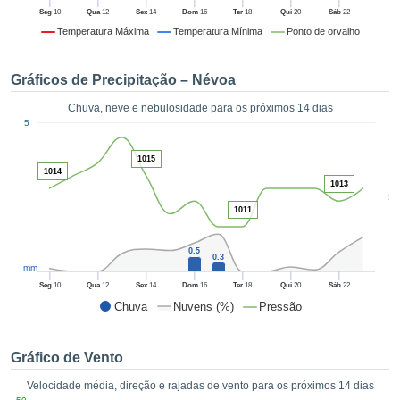
da em
Seg
10
Qua
12
Sex
14
Dom
16
Ter
18
Qui
20
Sáb
22
 recolhidas
Temperatura Máxima
Temperatura Mínima
Ponto de orvalho
 cookies ou
logias
s, permite-
Gráficos de Precipitação – Névoa
iar a nossa
de para
Chuva, neve e nebulosidade para os próximos 14 dias
ACEITAR
1
a fornecer-
5
E
dos de alta
CONTINUAR
ade sem
1015
1014
r custo.
1013
CONFIGURAÇÕES
5
 no botão
1011
continuar",
eder ao
ceitando a
0.5
0.3
mm
de todos os
róprios ou
Seg
10
Qua
12
Sex
14
Dom
16
Ter
18
Qui
20
Sáb
22
 parceiros,
Chuva
Nuvens (%)
Pressão
permitem
analisar o
mento no
Gráfico de Vento
 bem como
Velocidade média, direção e rajadas de vento para os próximos 14 dias
r um perfil