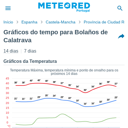
Início
Espanha
Castela-Mancha
Província de Ciudad Rea
o de
Gráficos do tempo para Bolaños de
cidade
Calatrava
eúdo da
empo.pt) foi
14 dias
7 dias
ado por
nais para
Gráficos da Temperatura
r que as
 fornecidas
Temperatura Máxima, temperatura mínima e ponto de orvalho para os
 qualidade.
próximos 14 dias
er a este
45
40°
40°
40°
38°
38°
avés das
38°
38°
40
37°
36°
37°
35°
34°
34°
35
s opções:
30°
30
25°
24°
23°
23°
25
23°
22°
21°
21°
21°
cookies e
20°
19°
18°
20
16°
16°
de forma
15
uita
10
5
ade digital
0
lizada,
°C