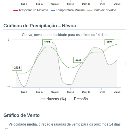
da em
Sáb
8
Seg
10
Qua
12
Sex
14
Dom
16
Ter
18
Qui
20
 recolhidas
Temperatura Máxima
Temperatura Mínima
Ponto de orvalho
 cookies ou
logias
s, permite-
Gráficos de Precipitação – Névoa
iar a nossa
de para
Chuva, neve e nebulosidade para os próximos 14 dias
ACEITAR
1
a fornecer-
5
E
1024
1024
dos de alta
CONTINUAR
ade sem
r custo.
1017
CONFIGURAÇÕES
5
 no botão
1014
continuar",
eder ao
ceitando a
mm
de todos os
róprios ou
Sáb
8
Seg
10
Qua
12
Sex
14
Dom
16
Ter
18
Qui
20
 parceiros,
Nuvens (%)
Pressão
permitem
analisar o
mento no
Gráfico de Vento
 bem como
Velocidade média, direção e rajadas de vento para os próximos 14 dias
r um perfil