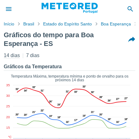
Início
Brasil
Estado do Espírito Santo
Boa Esperança
o de
Gráficos do tempo para Boa
cidade
Esperança - ES
eúdo da
empo.pt) foi
14 dias
7 dias
ado por
nais para
Gráficos da Temperatura
r que as
 fornecidas
Temperatura Máxima, temperatura mínima e ponto de orvalho para os
 qualidade.
próximos 14 dias
er a este
35
33°
33°
32°
avés das
34°
31°
31°
33°
30°
30
s opções:
28°
27°
27°
26°
26°
24°
25
cookies e
22°
21°
21°
de forma
20°
20°
20°
19°
19°
20
18°
18°
18°
uita
17°
16°
16°
15
ade digital
lizada,
°C