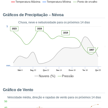
da em
Temperatura Máxima
Temperatura Mínima
Ponto de orvalho
 recolhidas
 cookies ou
Gráficos de Precipitação – Névoa
logias
s, permite-
Chuva, neve e nebulosidade para os próximos 14 dias
iar a nossa
1
5
de para
1023
1024
ACEITAR
a fornecer-
1019
E
dos de alta
CONTINUAR
ade sem
5
r custo.
1007
CONFIGURAÇÕES
 no botão
continuar",
eder ao
mm
ceitando a
Sáb
8
Seg
10
Qua
12
Sex
14
Dom
16
Ter
18
Qui
20
de todos os
Nuvens (%)
Pressão
róprios ou
 parceiros,
permitem
Gráfico de Vento
analisar o
mento no
Velocidade média, direção e rajadas de vento para os próximos 14 dias
 bem como
50
r um perfil
40