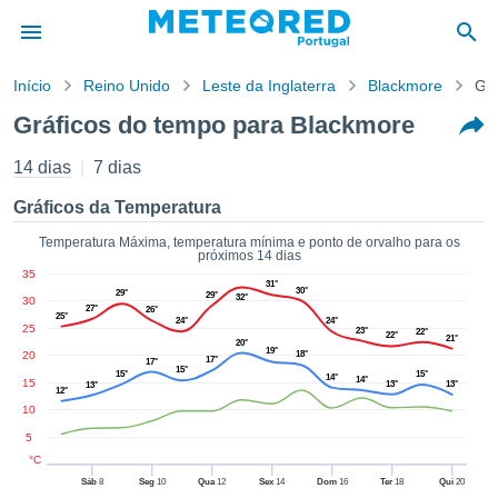
Início
Reino Unido
Leste da Inglaterra
Blackmore
Grá
o de
Gráficos do tempo para Blackmore
cidade
eúdo da
14 dias
7 dias
empo.pt) foi
ado por
Gráficos da Temperatura
nais para
r que as
Temperatura Máxima, temperatura mínima e ponto de orvalho para os
próximos 14 dias
 fornecidas
35
 qualidade.
31°
30°
29°
29°
32°
30
er a este
27°
26°
25°
24°
24°
avés das
25
23°
22°
22°
21°
s opções:
20°
19°
20
18°
17°
17°
15°
15°
15°
14°
14°
15
13°
13°
13°
cookies e
12°
de forma
10
uita
5
ade digital
°C
lizada,
Sáb
8
Seg
10
Qua
12
Sex
14
Dom
16
Ter
18
Qui
20