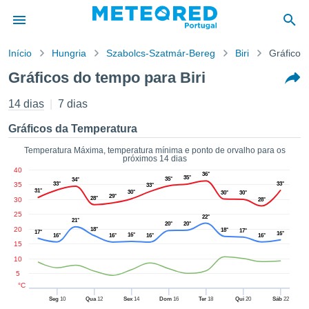
Início
Hungria
Szabolcs-Szatmár-Bereg
Biri
Gráficos
o de
Gráficos do tempo para Biri
cidade
eúdo da
14 dias
7 dias
empo.pt) foi
ado por
Gráficos da Temperatura
nais para
r que as
Temperatura Máxima, temperatura mínima e ponto de orvalho para os
próximos 14 dias
 fornecidas
40
 qualidade.
36°
35°
35°
34°
35
33°
33°
33°
er a este
31°
30°
30°
30°
29°
28°
30
avés das
28°
s opções:
25
22°
21°
20°
20°
20
18°
18°
17°
17°
16°
16°
16°
16°
16°
16°
cookies e
15
de forma
10
uita
5
ade digital
°C
lizada,
Seg
10
Qua
12
Sex
14
Dom
16
Ter
18
Qui
20
Sáb
22