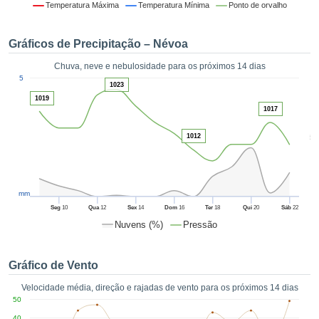
da em
Temperatura Máxima
Temperatura Mínima
Ponto de orvalho
 recolhidas
 cookies ou
Gráficos de Precipitação – Névoa
logias
s, permite-
Chuva, neve e nebulosidade para os próximos 14 dias
iar a nossa
1
5
de para
1023
ACEITAR
a fornecer-
1019
E
1017
dos de alta
CONTINUAR
ade sem
5
1012
r custo.
CONFIGURAÇÕES
 no botão
continuar",
eder ao
mm
ceitando a
Seg
10
Qua
12
Sex
14
Dom
16
Ter
18
Qui
20
Sáb
22
de todos os
Nuvens (%)
Pressão
róprios ou
 parceiros,
permitem
Gráfico de Vento
analisar o
mento no
Velocidade média, direção e rajadas de vento para os próximos 14 dias
 bem como
50
r um perfil
40