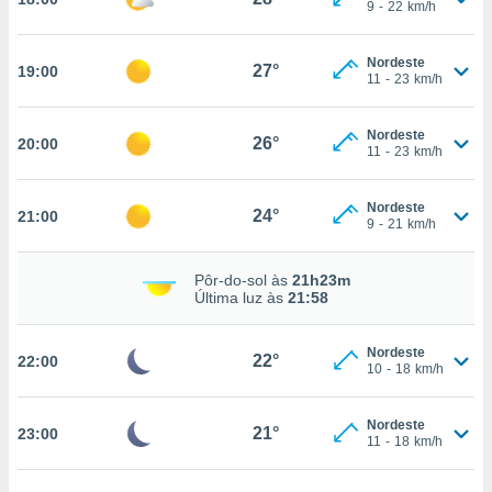
9
-
22
km/h
Nordeste
27°
nto, nós e
19:00
11
-
23
km/h
arceiros
cookies,
ores únicos
Nordeste
26°
20:00
11
-
23
km/h
ias
s para
 aceder e
Nordeste
24°
21:00
dados
9
-
21
km/h
ais como a
 este sitio
eços IP e
Pôr-do-sol às
21h23m
Última luz às
21:58
ores de
possível
Nordeste
22°
22:00
es possam
10
-
18
km/h
os seus
oais com
nteresse
Nordeste
21°
23:00
11
-
18
km/h
o qual se
ara tal,
 o seu