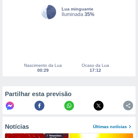
selecionar
Lua minguante
Iluminada
35%
a, criar
personalizar
tilizar
selecionar
dos, medir
nho da
, medir o
o dos
Nascimento da Lua
Ocaso da Lua
00:29
17:12
r os
ravés de
s ou
s de dados
Partilhar esta previsão
es fontes,
 e melhorar
ilizar dados
ara
conteúdos.
Notícias
Últimas notícias
ção