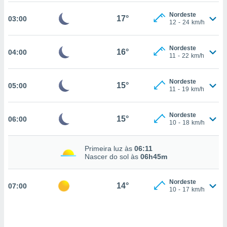
, permite-
Nordeste
17°
03:00
ar a nossa
12
-
24
km/h
ara
ACEITAR
 fornecer-
E
Nordeste
os de alta
16°
04:00
11
-
22
km/h
CONTINUAR
sem
sto.
CONFIGURAÇÕES
Nordeste
15°
05:00
o botão
11
-
19
km/h
ontinuar",
r ao
itando a
Nordeste
15°
06:00
10
-
18
km/h
de todos os
óprios ou
parceiros,
Primeira luz às
06:11
rmitem
Nascer do sol às
06h45m
lisar o
nto no
Nordeste
em como
14°
07:00
10
-
17
km/h
 um perfil
para lhe
licidade e