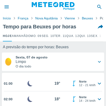
de
Início
França
Nova Aquitânia
Vienne
Beuxes
Por
 da
empo.pt) foi
Tempo para Beuxes por horas
or
is para
HOJE
AMANHÃ
DOMO. 09
SEG. 10
TER. 11
QUA. 12
QUI. 13
SEX. 14
S
e as
 fornecidas
 qualidade.
A previsão do tempo por horas: Beuxes
r a este
s das
Sexta, 07 de agosto
opções:
Limpo
O dia todo
ookies e
 forma
Norte
19°
01:00
e digital
12
-
21
km/h
da,
m
Norte
 recolhidas
18°
02:00
14
-
24
km/h
cookies ou