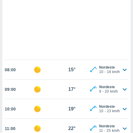
ados com
esmo. Pode
ais
s na nossa
 Cookies
e
u
nto a
omento,
 botão
de cookies
na parte
nossa
Nordeste
15°
08:00
.
10
-
18
km/h
IVAMENTE,
Nordeste
17°
09:00
9
-
20
km/h
as
tes a
Nordeste
19°
10:00
10
-
23
km/h
tar a
de cookies,
Nordeste
22°
11:00
uar a
11
-
25
km/h