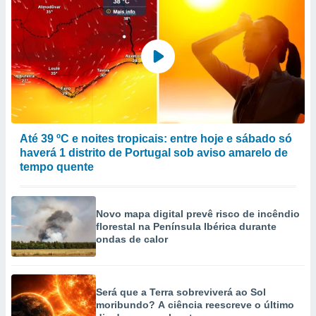
ão através
de
,
 e
dos,
publicidade
s, estudos
a e
Até 39 ºC e noites tropicais: entre hoje e sábado só
mento de
haverá 1 distrito de Portugal sob aviso amarelo de
tempo quente
ossos 1199
eiros
Novo mapa digital prevê risco de incêndio
florestal na Península Ibérica durante
ondas de calor
Será que a Terra sobreviverá ao Sol
moribundo? A ciência reescreve o último