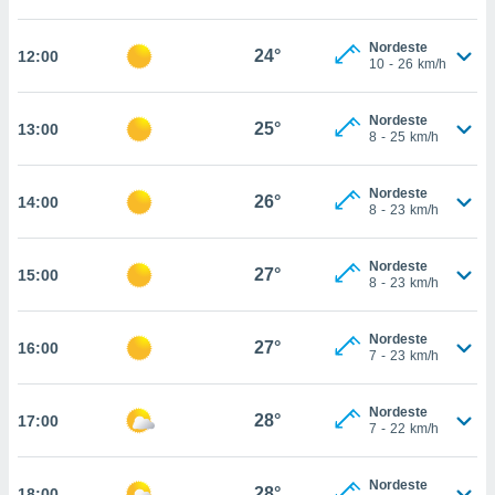
osso site
este caso,
Nordeste
lo de que
24°
12:00
10
-
26
km/h
talaremos
s para
Nordeste
25°
13:00
a navegação
8
-
25
km/h
, mas não
s cookies
Nordeste
ar o
26°
14:00
8
-
23
km/h
nto ou
ntar
 ou
Nordeste
27°
15:00
8
-
23
km/h
dos,
ssa
Nordeste
ublicidade
27°
16:00
7
-
23
km/h
ada. Pode
nstalação de
Nordeste
28°
17:00
ceder ao
7
-
22
km/h
ite através
atura,
Nordeste
 botão
28°
18:00