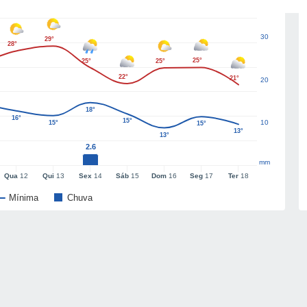
30
29°
28°
25°
25°
25°
22°
21°
20
18°
16°
15°
10
15°
15°
13°
13°
2.6
mm
Qua
12
Qui
13
Sex
14
Sáb
15
Dom
16
Seg
17
Ter
18
Mínima
Chuva