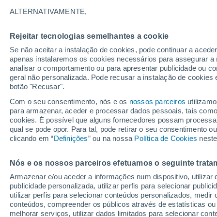
19°
ALTERNATIVAMENTE,
Rejeitar tecnologias semelhantes a cookie
Lua mingu
Se não aceitar a instalação de cookies, pode continuar a acede
Iluminada
Sensação de 19°
apenas instalaremos os cookies necessários para assegurar a 
analisar o comportamento ou para apresentar publicidade ou co
geral não personalizada. Pode recusar a instalação de cookies 
botão "Recusar".
O Tempo 1 - 7 Dias
Atualidade
Mapas de nuvens
Com o seu consentimento, nós e os
nossos parceiros
utilizamo
para armazenar, aceder e processar dados pessoais, tais como a
cookies. É possível que alguns fornecedores possam processa
qual se pode opor. Para tal, pode retirar o seu consentimento 
Sexta
Sábado
D
Quinta
clicando em “
Definições
” ou na nossa
Política de Cookies
neste
14 Ago.
15 Ago.
13 Ago.
Nós e os nossos parceiros efetuamos o seguinte trata
Armazenar e/ou aceder a informações num dispositivo, utilizar da
60%
publicidade personalizada, utilizar perfis para selecionar public
2.6 mm
utilizar perfis para selecionar conteúdos personalizados, med
25°
/
18°
22°
/
15°
29°
/
15°
conteúdos, compreender os públicos através de estatísticas ou
melhorar serviços, utilizar dados limitados para selecionar cont