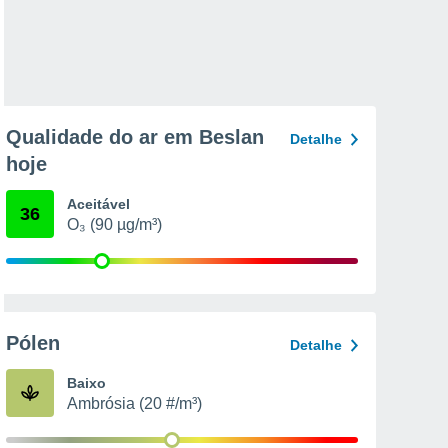
Qualidade do ar em Beslan
Detalhe
hoje
Aceitável
36
O₃ (90 µg/m³)
Pólen
Detalhe
Baixo
Ambrósia (20 #/m³)