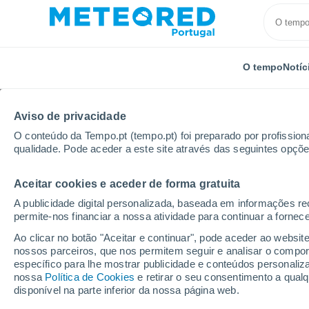
O tempo
Notíc
Aviso de privacidade
O conteúdo da Tempo.pt (tempo.pt) foi preparado por profissiona
qualidade. Pode aceder a este site através das seguintes opçõe
Aceitar cookies e aceder de forma gratuita
Início
Rússia
Ossétia do Norte-Alânia
Beslan
A publicidade digital personalizada, baseada em informações r
permite-nos financiar a nossa atividade para continuar a fornec
Tempo para Beslan 8 - 
Ao clicar no botão "Aceitar e continuar", pode aceder ao websit
nossos parceiros, que nos permitem seguir e analisar o compo
23:24
Quinta
específico para lhe mostrar publicidade e conteúdos persona
nossa
Política de Cookies
e retirar o seu consentimento a qua
disponível na parte inferior da nossa página web.
Nuvens dispersas