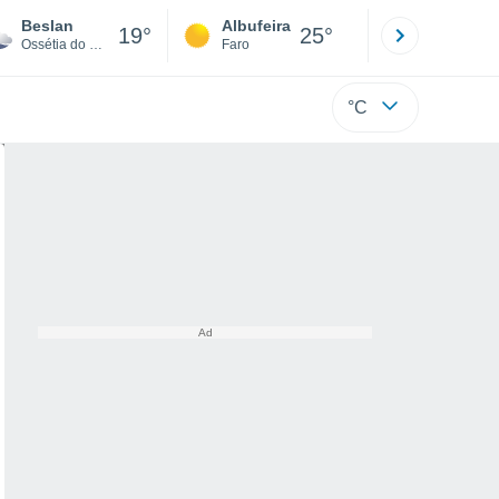
Beslan
Albufeira
Lisboa
19°
25°
Ossétia do Norte-Alânia
Faro
Lisboa
°C