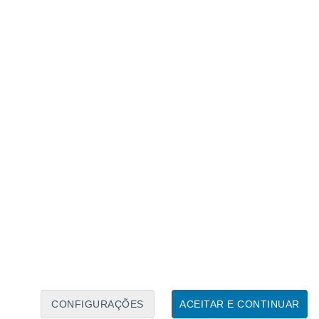
Calendário Lunar
Seg
Ter
Qua
Qui
Sex
Sáb
Domo
6
7
8
9
10
11
12
13
14
15
16
17
18
19
CONFIGURAÇÕES
ACEITAR E CONTINUAR
40