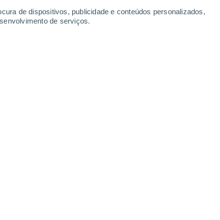
-
28
km/h
5
-
20
km/h
6
-
27
km/h
7
-
18
km/h
ocura de dispositivos, publicidade e conteúdos personalizados,
esenvolvimento de serviços.
Sudeste
0 Baixo
2
-
6 km/h
FPS:
não
Sul
2 Baixo
2
-
8 km/h
FPS:
não
Sudoeste
4 Moderado
2
-
12 km/h
FPS:
6-10
as
Sudoeste
4 Moderado
4
-
15 km/h
FPS:
6-10
as
Sudoeste
4 Moderado
6
-
17 km/h
FPS:
6-10