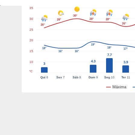
35
30°
30
28°
28°
28°
26°
26°
25
20
19°
18°
18°
17°
15
16°
16°
7.7
4.3
10
3.9
3
°C
Qui
6
Sex
7
Sáb
8
Dom
9
Seg
10
Ter
11
Máxima