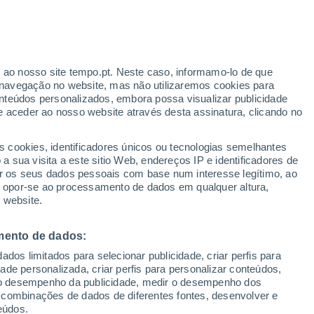
ante
r ao nosso site tempo.pt. Neste caso, informamo-lo de que
:
47%
navegação no website, mas não utilizaremos cookies para
nteúdos personalizados, embora possa visualizar publicidade
e aceder ao nosso website através desta assinatura, clicando no
Radar de Chuva
Satélites
Modelos
s cookies, identificadores únicos ou tecnologias semelhantes
 sua visita a este sitio Web, endereços IP e identificadores de
r os seus dados pessoais com base num interesse legítimo, ao
ou opor-se ao processamento de dados em qualquer altura,
omingo
Segunda
Terça
Quarta
 website.
16 Ago.
17 Ago.
18 Ago.
19 Ago.
mento de dados:
dos limitados para selecionar publicidade, criar perfis para
idade personalizada, criar perfis para personalizar conteúdos,
ir o desempenho da publicidade, medir o desempenho dos
25°
/
13°
25°
/
15°
21°
/
13°
27°
/
11°
 combinações de dados de diferentes fontes, desenvolver e
eúdos.