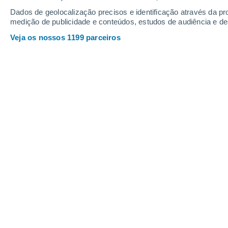
7
-
25
km/h
8
-
21
km/h
10
6
-
19
km/h
Dados de geolocalização precisos e identificação através da pr
medição de publicidade e conteúdos, estudos de audiência e d
Veja os nossos 1199 parceiros
Quinta, 13 de agosto
Céu limpo
17°
03:00
Sensação T.
17°
Limpo
20°
06:00
Sensação T.
20°
Limpo
25°
09:00
Sensação T.
26°
Nuvens dispers
28°
12:00
Sensação T.
28°
Nuvens dispers
29°
15:00
Sensação T.
29°