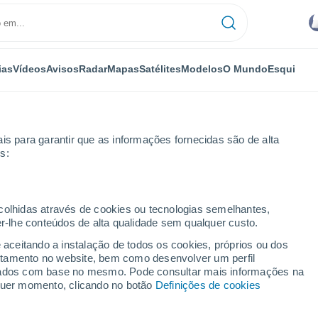
ias
Vídeos
Avisos
Radar
Mapas
Satélites
Modelos
O Mundo
Esqui
is para garantir que as informações fornecidas são de alta
s:
Próxima semana
ecolhidas através de cookies ou tecnologias semelhantes,
er-lhe conteúdos de alta qualidade sem qualquer custo.
14 dias
e aceitando a instalação de todos os cookies, próprios ou dos
rtamento no website, bem como desenvolver um perfil
...
lizados com base no mesmo. Pode consultar mais informações na
lquer momento, clicando no botão
Definições de cookies
Por horas
Intervalos nublados nas
próximas horas