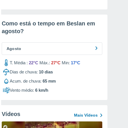
Como está o tempo em Beslan em
agosto
?
Agosto
T. Média :
22°C
Máx.:
27°C
Min:
17°C
Dias de chuva:
10
dias
Acum. de chuva:
65 mm
Vento médio:
6 km/h
Vídeos
Mais Vídeos