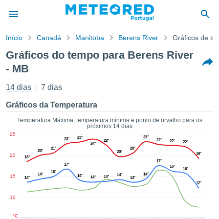
Início
Canadá
Manitoba
Berens River
Gráficos de t
o de
Gráficos do tempo para Berens River
cidade
- MB
eúdo da
empo.pt) foi
14 dias
7 dias
ado por
nais para
Gráficos da Temperatura
r que as
 fornecidas
Temperatura Máxima, temperatura mínima e ponto de orvalho para os
 qualidade.
próximos 14 dias
er a este
25
23°
23°
23°
22°
22°
22°
avés das
22°
24°
21°
20°
s opções:
20°
20°
19°
20
18°
17°
17°
16°
16°
cookies e
15°
14°
14°
14°
15
14°
14°
14°
14°
14°
de forma
12°
uita
10
ade digital
lizada,
°C