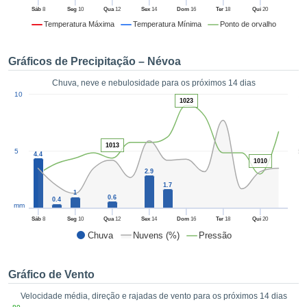
da em
Sáb
8
Seg
10
Qua
12
Sex
14
Dom
16
Ter
18
Qui
20
 recolhidas
Temperatura Máxima
Temperatura Mínima
Ponto de orvalho
 cookies ou
logias
s, permite-
Gráficos de Precipitação – Névoa
iar a nossa
de para
Chuva, neve e nebulosidade para os próximos 14 dias
ACEITAR
1
a fornecer-
10
E
1023
dos de alta
CONTINUAR
ade sem
r custo.
1013
CONFIGURAÇÕES
5
5
 no botão
4.4
1010
continuar",
2.9
eder ao
1.7
ceitando a
1
0.6
0.4
mm
de todos os
róprios ou
Sáb
8
Seg
10
Qua
12
Sex
14
Dom
16
Ter
18
Qui
20
 parceiros,
Chuva
Nuvens (%)
Pressão
permitem
analisar o
mento no
Gráfico de Vento
 bem como
Velocidade média, direção e rajadas de vento para os próximos 14 dias
r um perfil