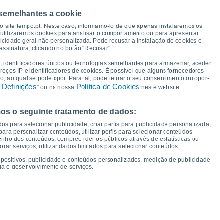
38°
37°
36°
 semelhantes a cookie
34°
34°
33°
33°
so site tempo.pt. Neste caso, informamo-lo de que apenas instalaremos os
utilizaremos cookies para analisar o comportamento ou para apresentar
29°
icidade geral não personalizada. Pode recusar a instalação de cookies e
assinatura, clicando no botão "Recusar".
, identificadores únicos ou tecnologias semelhantes para armazenar, aceder
ereços IP e identificadores de cookies. É possível que alguns fornecedores
19°
19°
19°
19°
19°
19°
17°
 ao qual se pode opor. Para tal, pode retirar o seu consentimento ou opor-
15°
Definições
Política de Cookies
“
” ou na nossa
neste website.
os o seguinte tratamento de dados:
ua
12
Qui
13
Sex
14
Sáb
15
Dom
16
Seg
17
Ter
18
Qua
19
os para selecionar publicidade, criar perfis para publicidade personalizada,
mperatura Mínima
Ponto de orvalho
s para personalizar conteúdos, utilizar perfis para selecionar conteúdos
ho dos conteúdos, compreender os públicos através de estatísticas ou
ar serviços, utilizar dados limitados para selecionar conteúdos.
spositivos, publicidade e conteúdos personalizados, medição de publicidade
ia e desenvolvimento de serviços.
dade para os próximos 14 dias
100
1019
18
75