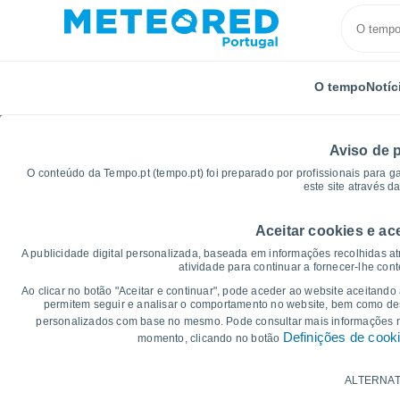
O tempo
Notíc
Aviso de 
O conteúdo da Tempo.pt (tempo.pt) foi preparado por profissionais para g
este site através d
Aceitar cookies e ac
Início
Distrito de Santarém
Benavente
Gráficos
A publicidade digital personalizada, baseada em informações recolhidas at
atividade para continuar a fornecer-lhe con
Gráficos do tempo par
Ao clicar no botão "Aceitar e continuar", pode aceder ao website aceitando
permitem seguir e analisar o comportamento no website, bem como dese
personalizados com base no mesmo. Pode consultar mais informações
14 dias
7 dias
Definições de cook
momento, clicando no botão
Gráficos da Temperatura
ALTERNAT
Temperatura Máxima, temperatura mínim