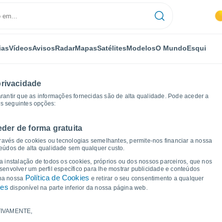
ias
Vídeos
Avisos
Radar
Mapas
Satélites
Modelos
O Mundo
Esqui
privacidade
arantir que as informações fornecidas são de alta qualidade. Pode aceder a
as seguintes opções:
eder de forma gratuita
 de tempo
ravés de cookies ou tecnologias semelhantes, permite-nos financiar a nossa
teúdos de alta qualidade sem qualquer custo.
a Benavente
 a instalação de todos os cookies, próprios ou dos nossos parceiros, que nos
nvolver um perfil específico para lhe mostrar publicidade e conteúdos
Política de Cookies
 na nossa
e retirar o seu consentimento a qualquer
ies
disponível na parte inferior da nossa página web.
IVAMENTE,
a e ponto de orvalho para os próximos 14 dias