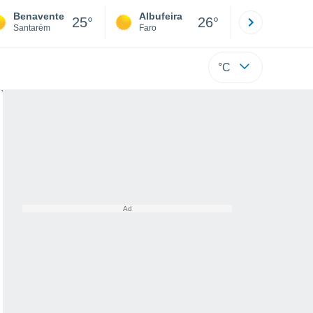
Benavente
Albufeira
Lisboa
25°
26°
Santarém
Faro
Lisboa
°C