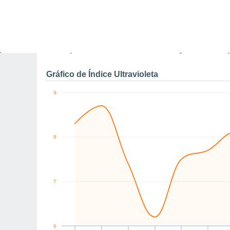
NW
NW
NW
NW
NW
NW
km/h
Qui
6
Sex
7
Sáb
8
Dom
9
Seg
10
Ter
11
Q
Rajadas máximas do ven
Gráfico de Índice Ultravioleta
9
8
7
6