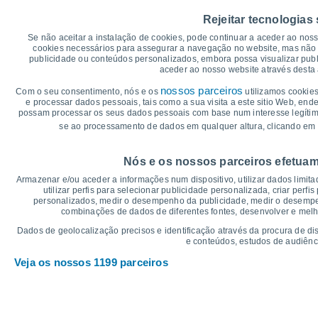
40
Rejeitar tecnologias
35
33°
33°
Se não aceitar a instalação de cookies, pode continuar a aceder ao nos
32°
31°
31°
31°
cookies necessários para assegurar a navegação no website, mas não 
30
publicidade ou conteúdos personalizados, embora possa visualizar publ
aceder ao nosso website através desta 
25
nossos parceiros
Com o seu consentimento, nós e os
utilizamos cookies
19°
19°
e processar dados pessoais, tais como a sua visita a este sitio Web, end
20
19°
18°
18°
18°
possam processar os seus dados pessoais com base num interesse legítimo,
se ao processamento de dados em qualquer altura, clicando em 
15
°C
Nós e os nossos parceiros efetuam
Qui
6
Sex
7
Sáb
8
Dom
9
Seg
10
Ter
11
Q
Armazenar e/ou aceder a informações num dispositivo, utilizar dados limitad
Temperatura Máxima
Te
utilizar perfis para selecionar publicidade personalizada, criar perfi
personalizados, medir o desempenho da publicidade, medir o desempen
combinações de dados de diferentes fontes, desenvolver e melhor
Gráficos de Precipitação – Névoa
Dados de geolocalização precisos e identificação através da procura de di
e conteúdos, estudos de audiênc
Chuva, neve e nebulosi
Veja os nossos 1199 parceiros
5
1020
10