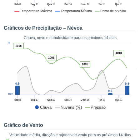
da em
Sáb
8
Seg
10
Qua
12
Sex
14
Dom
16
Ter
18
Qui
20
 recolhidas
Temperatura Máxima
Temperatura Mínima
Ponto de orvalho
 cookies ou
logias
s, permite-
Gráficos de Precipitação – Névoa
iar a nossa
de para
Chuva, neve e nebulosidade para os próximos 14 dias
ACEITAR
1
a fornecer-
5
E
1015
dos de alta
CONTINUAR
1010
ade sem
1008
r custo.
1005
CONFIGURAÇÕES
5
 no botão
continuar",
eder ao
0.9
0.9
ceitando a
0.2
mm
de todos os
róprios ou
Sáb
8
Seg
10
Qua
12
Sex
14
Dom
16
Ter
18
Qui
20
 parceiros,
Chuva
Nuvens (%)
Pressão
permitem
analisar o
mento no
Gráfico de Vento
 bem como
Velocidade média, direção e rajadas de vento para os próximos 14 dias
r um perfil