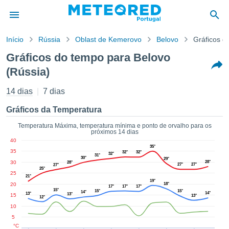
Início
Rússia
Oblast de Kemerovo
Belovo
Gráficos d
o de
Gráficos do tempo para Belovo
cidade
(Rússia)
eúdo da
empo.pt) foi
14 dias
7 dias
ado por
nais para
Gráficos da Temperatura
r que as
 fornecidas
Temperatura Máxima, temperatura mínima e ponto de orvalho para os
 qualidade.
próximos 14 dias
er a este
40
35°
avés das
35
32°
32°
32°
31°
s opções:
30°
29°
30
28°
28°
27°
27°
27°
25°
25
21°
cookies e
19°
20
18°
17°
17°
17°
de forma
15°
15°
15°
14°
14°
13°
13°
15
13°
uita
12°
10
ade digital
5
lizada,
°C