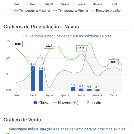
da em
Qui
6
Sáb
8
Seg
10
Qua
12
Sex
14
Dom
16
Ter
18
 recolhidas
Temperatura Máxima
Temperatura Mínima
Ponto de orvalho
 cookies ou
logias
s, permite-
Gráficos de Precipitação – Névoa
iar a nossa
de para
Chuva, neve e nebulosidade para os próximos 14 dias
ACEITAR
1
a fornecer-
15
E
1018
1017
dos de alta
1016
CONTINUAR
ade sem
10
r custo.
1011
CONFIGURAÇÕES
7.4
5
 no botão
6.4
continuar",
5
eder ao
ceitando a
1.2
0.8
0.7
0.5
mm
de todos os
róprios ou
Qui
6
Sáb
8
Seg
10
Qua
12
Sex
14
Dom
16
Ter
18
 parceiros,
Chuva
Nuvens (%)
Pressão
permitem
analisar o
mento no
Gráfico de Vento
 bem como
Velocidade média, direção e rajadas de vento para os próximos 14 dias
r um perfil