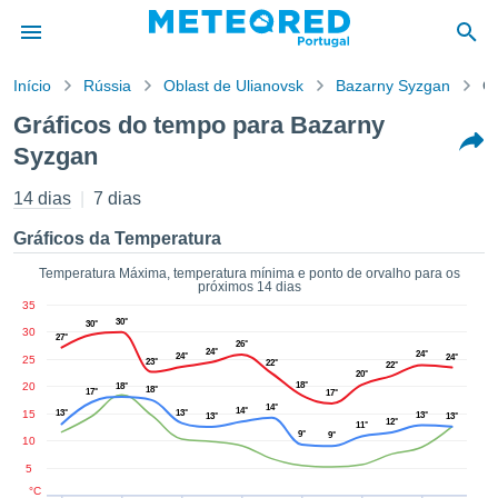
Início
Rússia
Oblast de Ulianovsk
Bazarny Syzgan
Gr
o de
Gráficos do tempo para Bazarny
cidade
Syzgan
eúdo da
empo.pt) foi
14 dias
7 dias
ado por
nais para
Gráficos da Temperatura
r que as
 fornecidas
Temperatura Máxima, temperatura mínima e ponto de orvalho para os
 qualidade.
próximos 14 dias
er a este
35
avés das
30°
30°
30
27°
s opções:
26°
24°
24°
24°
24°
25
23°
22°
22°
20°
20
18°
cookies e
18°
18°
17°
17°
de forma
14°
14°
15
13°
13°
13°
13°
13°
12°
11°
uita
9°
9°
10
ade digital
5
lizada,
°C