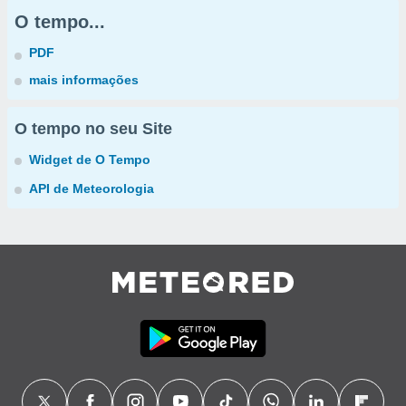
O tempo...
PDF
mais informações
O tempo no seu Site
Widget de O Tempo
API de Meteorologia