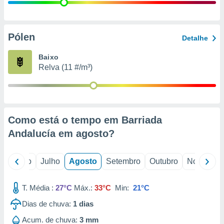
conteúdos.
ção
Pólen
Detalhe
ão através
de
Baixo
,
Relva (11 #/m³)
 e
dos,
publicidade
s, estudos
Como está o tempo em Barriada
a e
mento de
Andalucía em
agosto
?
ossos 1199
o
Junho
Julho
Agosto
Setembro
Outubro
Novembro
eiros
T. Média :
27°C
Máx.:
33°C
Min:
21°C
Dias de chuva:
1
dias
Acum. de chuva:
3 mm