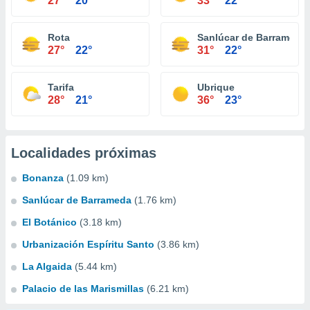
27°
20°
33°
22°
Rota
Sanlúcar de Barrameda
27°
22°
31°
22°
Tarifa
Ubrique
28°
21°
36°
23°
Localidades próximas
Bonanza
(1.09 km)
Sanlúcar de Barrameda
(1.76 km)
El Botánico
(3.18 km)
Urbanización Espíritu Santo
(3.86 km)
La Algaida
(5.44 km)
Palacio de las Marismillas
(6.21 km)