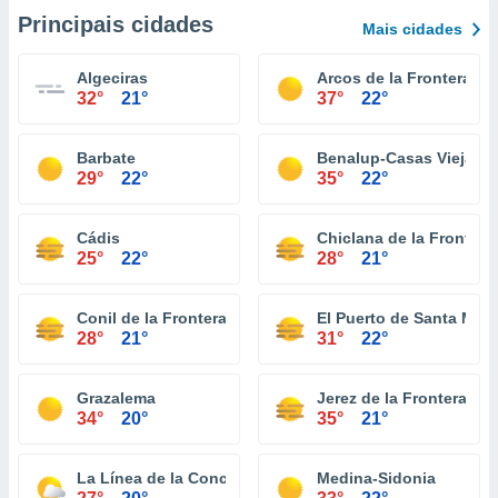
Principais cidades
Mais cidades
Algeciras
Arcos de la Frontera
32°
21°
37°
22°
Barbate
Benalup-Casas Viejas
29°
22°
35°
22°
Cádis
Chiclana de la Frontera
25°
22°
28°
21°
Conil de la Frontera
El Puerto de Santa Marí
28°
21°
31°
22°
Grazalema
Jerez de la Frontera
34°
20°
35°
21°
La Línea de la Concepción
Medina-Sidonia