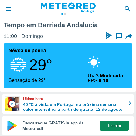
Andalucía
Tempo em Barriada Andalucía
de
11:00
Domingo
...
 da
empo.pt) foi
Névoa de poeira
or
29°
is para
e as
 fornecidas
UV
3 Moderado
 qualidade.
Sensação de 29°
FPS
6-10
r a este
s das
opções:
Última hora
40 ºC à vista em Portugal na próxima semana:
ookies e
calor intensifica a partir de quarta, 12 de agosto
 forma
Descarregue
GRÁTIS
la app da
Instalar
e digital
Meteored!
da,