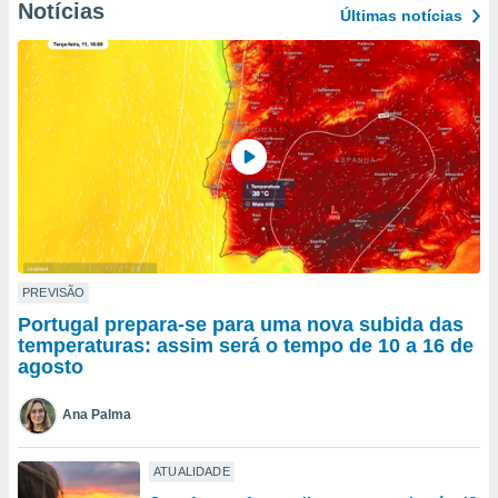
para lhe
Notícias
Últimas notícias
licidade e
ados com
esmo. Pode
ais
s na nossa
 Cookies
e
u
nto a
omento,
 botão
de cookies
na parte
PREVISÃO
nossa
Portugal prepara-se para uma nova subida das
.
temperaturas: assim será o tempo de 10 a 16 de
agosto
IVAMENTE,
Ana Palma
as
tes a
ATUALIDADE