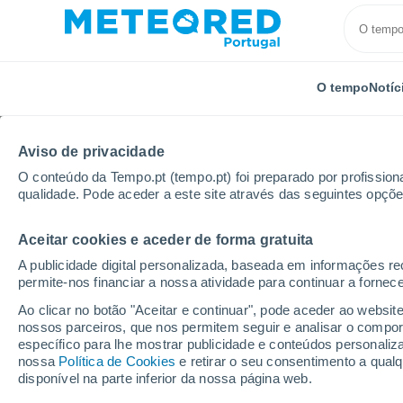
O tempo
Notíc
Aviso de privacidade
O conteúdo da Tempo.pt (tempo.pt) foi preparado por profissiona
qualidade. Pode aceder a este site através das seguintes opçõe
Aceitar cookies e aceder de forma gratuita
Início
Rússia
Udmúrtia
Azino
Por horas
A publicidade digital personalizada, baseada em informações r
permite-nos financiar a nossa atividade para continuar a fornec
Tempo para Azino por
Ao clicar no botão "Aceitar e continuar", pode aceder ao websit
nossos parceiros, que nos permitem seguir e analisar o compo
específico para lhe mostrar publicidade e conteúdos persona
O Tempo 1 - 7 Dias
Por horas
nossa
Política de Cookies
e retirar o seu consentimento a qua
disponível na parte inferior da nossa página web.