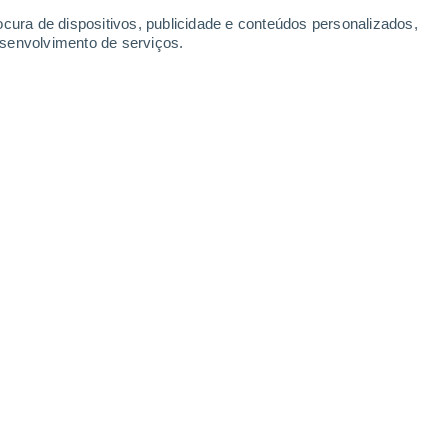
Segunda
10
ocura de dispositivos, publicidade e conteúdos personalizados,
esenvolvimento de serviços.
no
20°
Nuvens dispersas
02:00
Sensação T.
20°
20°
Nuvens dispersas
05:00
Sensação T.
20°
22°
Nuvens dispersas
08:00
Sensação T.
22°
60%
25°
Chuva fraca
11:00
0.3 mm
Sensação T.
26°
80%