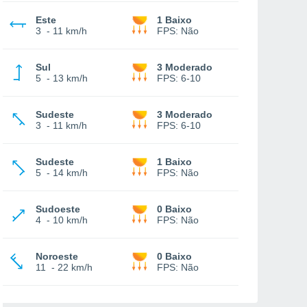
Este
1 Baixo
3
-
11 km/h
FPS:
Não
Sul
3 Moderado
5
-
13 km/h
FPS:
6-10
Sudeste
3 Moderado
3
-
11 km/h
FPS:
6-10
Sudeste
1 Baixo
5
-
14 km/h
FPS:
Não
Sudoeste
0 Baixo
4
-
10 km/h
FPS:
Não
Noroeste
0 Baixo
11
-
22 km/h
FPS:
Não