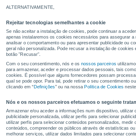
Gráfico do tempo por horas em A
ALTERNATIVAMENTE,
SÍMBOLO
TEMPERATURA
Rejeitar tecnologias semelhantes a cookie
Se não aceitar a instalação de cookies, pode continuar a acede
00
03
06
09
12
15
18
21
00
03
06
09
apenas instalaremos os cookies necessários para assegurar a 
analisar o comportamento ou para apresentar publicidade ou co
geral não personalizada. Pode recusar a instalação de cookies 
botão "Recusar".
25°
24°
Com o seu consentimento, nós e os
nossos parceiros
utilizamo
para armazenar, aceder e processar dados pessoais, tais como a
22°
22°
21°
cookies. É possível que alguns fornecedores possam processa
20°
20°
20°
qual se pode opor. Para tal, pode retirar o seu consentimento 
18°
clicando em “
Definições
” ou na nossa
Política de Cookies
neste
16°
15°
Nós e os nossos parceiros efetuamos o seguinte trata
Armazenar e/ou aceder a informações num dispositivo, utilizar da
publicidade personalizada, utilizar perfis para selecionar public
3.6
utilizar perfis para selecionar conteúdos personalizados, med
conteúdos, compreender os públicos através de estatísticas ou
0.3
melhorar serviços, utilizar dados limitados para selecionar cont