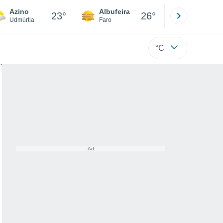
Azino
Albufeira
Lisboa
23°
26°
Udmúrtia
Faro
Lisboa
°C