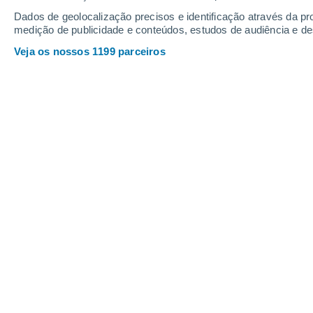
Sábado
8
Domingo
9
Dados de geolocalização precisos e identificação através da pr
medição de publicidade e conteúdos, estudos de audiência e d
Veja os nossos 1199 parceiros
A previsão do tempo por horas: Azi
SÁBADO, 08 DE AGOSTO
Pela tarde
Trovoada com céu parcialmente
nublado
Nascer do sol às
04h41m
Pôr-do-sol às
20h26m
Primeira luz às
03:53
Última luz às
21:14
Fase Lunar