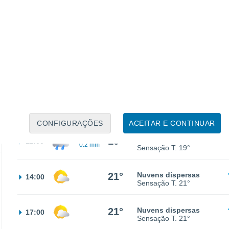
30%
16°
Chuva fraca
02:00
0.2 mm
Sensação T.
16°
15°
Encoberto
05:00
Sensação T.
15°
16°
Encoberto
08:00
Sensação T.
16°
CONFIGURAÇÕES
ACEITAR E CONTINUAR
30%
19°
Chuva fraca
11:00
0.2 mm
Sensação T.
19°
21°
Nuvens dispersas
14:00
Sensação T.
21°
21°
Nuvens dispersas
17:00
Sensação T.
21°