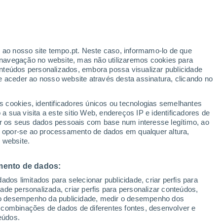
zino
VENTO
PRECIPITAÇÃO
r ao nosso site tempo.pt. Neste caso, informamo-lo de que
12
15
18
21
00
03
06
09
12
15
18
21
00
navegação no website, mas não utilizaremos cookies para
nteúdos personalizados, embora possa visualizar publicidade
e aceder ao nosso website através desta assinatura, clicando no
s cookies, identificadores únicos ou tecnologias semelhantes
 sua visita a este sitio Web, endereços IP e identificadores de
22°
21°
r os seus dados pessoais com base num interesse legítimo, ao
21°
21°
19°
ou opor-se ao processamento de dados em qualquer altura,
19°
18°
 website.
17°
17°
16°
16°
15°
14°
mento de dados:
dos limitados para selecionar publicidade, criar perfis para
idade personalizada, criar perfis para personalizar conteúdos,
ir o desempenho da publicidade, medir o desempenho dos
2.2
2.1
1.6
 combinações de dados de diferentes fontes, desenvolver e
0.5
eúdos.
0.2
0.2