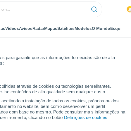
ias
Vídeos
Avisos
Radar
Mapas
Satélites
Modelos
O Mundo
Esqui
is para garantir que as informações fornecidas são de alta
s:
ecolhidas através de cookies ou tecnologias semelhantes,
er-lhe conteúdos de alta qualidade sem qualquer custo.
 horas
e aceitando a instalação de todos os cookies, próprios ou dos
rtamento no website, bem como desenvolver um perfil
lizados com base no mesmo. Pode consultar mais informações na
lquer momento, clicando no botão
Definições de cookies