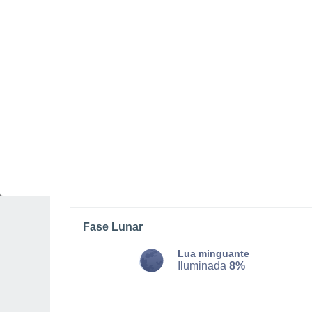
SEGUNDA, 10 DE AGOSTO
De madrugada
Chuva fraca com céu
parcialmente nublado
Nascer do sol às
04h45m
Pôr-do-sol às
20h21m
Primeira luz às
03:58
Última luz às
21:08
Fase Lunar
Lua minguante
Iluminada
8%