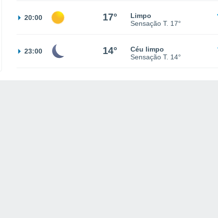
17°
Limpo
20:00
Sensação T.
17°
14°
Céu limpo
23:00
Sensação T.
14°