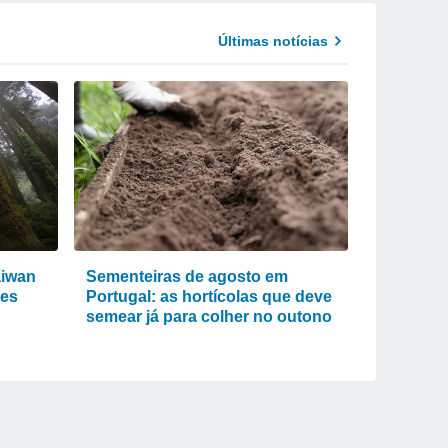
Últimas notícias
aiwan
Sementeiras de agosto em
res
Portugal: as hortícolas que deve
semear já para colher no outono