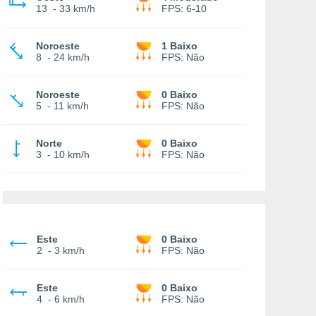
13
-
33 km/h
FPS:
6-10
Noroeste
1 Baixo
8
-
24 km/h
FPS:
Não
Noroeste
0 Baixo
5
-
11 km/h
FPS:
Não
Norte
0 Baixo
3
-
10 km/h
FPS:
Não
Este
0 Baixo
2
-
3 km/h
FPS:
Não
Este
0 Baixo
4
-
6 km/h
FPS:
Não