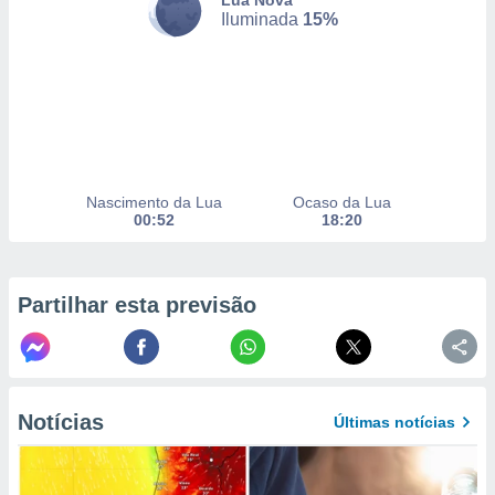
Lua Nova
selecionar
Iluminada
15%
a, criar
personalizar
tilizar
selecionar
dos, medir
nho da
Nascimento da Lua
Ocaso da Lua
, medir o
00:52
18:20
o dos
r os
ravés de
Partilhar esta previsão
s ou
s de dados
es fontes,
 e melhorar
ilizar dados
ara
Notícias
Últimas notícias
conteúdos.
ção