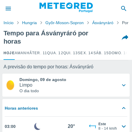
de
Início
Hungria
Gyõr-Moson-Sopron
Ásványráró
Por 
 da
empo.pt) foi
Tempo para Ásványráró por
or
horas
is para
e as
 fornecidas
HOJE
AMANHÃ
TER. 11
QUA. 12
QUI. 13
SEX. 14
SÁB. 15
DOMO. 16
S
 qualidade.
r a este
A previsão do tempo por horas: Ásványráró
s das
opções:
Domingo, 09 de agosto
Limpo
ookies e
O dia todo
 forma
e digital
Horas anteriores
da,
m
 recolhidas
Este
20°
03:00
cookies ou
8
-
14
km/h