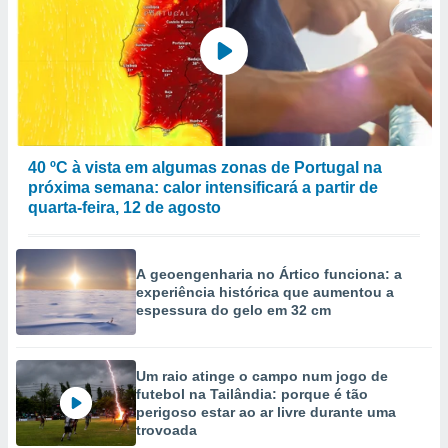
ão através
de
,
 e
dos,
publicidade
s, estudos
40 ºC à vista em algumas zonas de Portugal na
a e
próxima semana: calor intensificará a partir de
mento de
quarta-feira, 12 de agosto
ossos 1199
eiros
A geoengenharia no Ártico funciona: a
experiência histórica que aumentou a
espessura do gelo em 32 cm
Um raio atinge o campo num jogo de
futebol na Tailândia: porque é tão
perigoso estar ao ar livre durante uma
trovoada