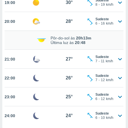
Sudeste
30°
19:00
8
-
19
km/h
nto, nós e
Sudeste
28°
20:00
6
-
16
km/h
arceiros
cookies,
ores únicos
Pôr-do-sol às
20h13m
ias
Última luz às
20:48
s para
 aceder e
dados
Sudeste
27°
21:00
7
-
11
km/h
ais como a
 este sitio
eços IP e
Sudeste
26°
22:00
ores de
7
-
12
km/h
possível
es possam
Sudeste
25°
23:00
6
-
12
km/h
os seus
oais com
nteresse
Sudeste
24°
24:00
o qual se
6
-
10
km/h
ara tal,
 o seu