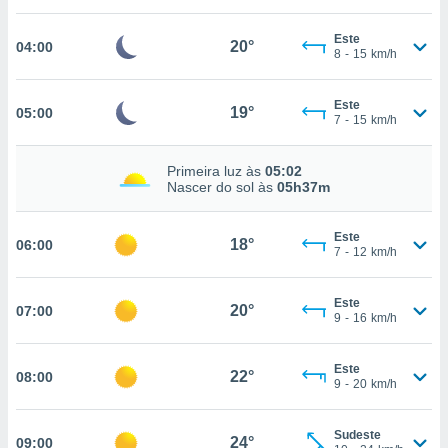
, permite-
Este
ar a nossa
20°
04:00
8
-
15
km/h
ara
ACEITAR
 fornecer-
E
os de alta
Este
CONTINUAR
19°
05:00
sem
7
-
15
km/h
sto.
CONFIGURAÇÕES
o botão
Primeira luz às
05:02
Nascer do sol às
05h37m
ontinuar",
r ao
itando a
Este
18°
06:00
de todos os
7
-
12
km/h
óprios ou
parceiros,
rmitem
Este
20°
07:00
9
-
16
km/h
lisar o
nto no
em como
Este
22°
08:00
 um perfil
9
-
20
km/h
para lhe
licidade e
Sudeste
24°
09:00