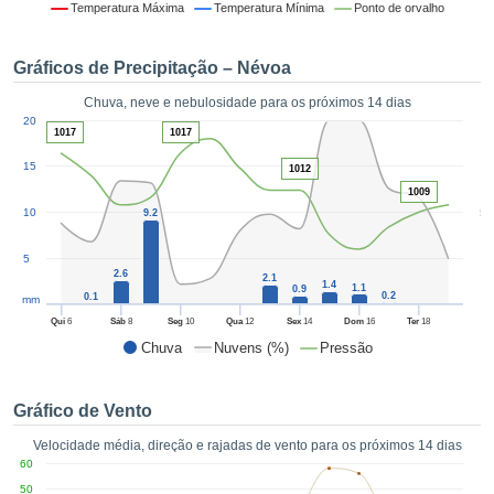
da em
Temperatura Máxima
Temperatura Mínima
Ponto de orvalho
 recolhidas
 cookies ou
Gráficos de Precipitação – Névoa
logias
s, permite-
Chuva, neve e nebulosidade para os próximos 14 dias
iar a nossa
1
20
de para
1017
1017
ACEITAR
a fornecer-
E
15
1012
dos de alta
CONTINUAR
ade sem
1009
5
10
r custo.
9.2
CONFIGURAÇÕES
 no botão
5
continuar",
2.6
2.1
1.4
1.1
eder ao
0.9
0.2
0.1
mm
ceitando a
Qui
6
Sáb
8
Seg
10
Qua
12
Sex
14
Dom
16
Ter
18
de todos os
Chuva
Nuvens (%)
Pressão
róprios ou
 parceiros,
permitem
Gráfico de Vento
analisar o
mento no
Velocidade média, direção e rajadas de vento para os próximos 14 dias
 bem como
60
r um perfil
50