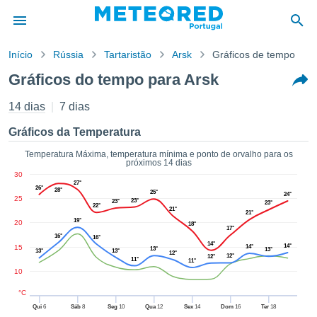
Início
Rússia
Tartaristão
Arsk
Gráficos de tempo
o de
Gráficos do tempo para Arsk
cidade
eúdo da
14 dias
7 dias
empo.pt) foi
ado por
Gráficos da Temperatura
nais para
r que as
Temperatura Máxima, temperatura mínima e ponto de orvalho para os
próximos 14 dias
 fornecidas
30
 qualidade.
27°
26°
28°
er a este
25°
24°
25
23°
23°
23°
avés das
22°
21°
21°
s opções:
19°
20
18°
17°
16°
16°
14°
cookies e
14°
15
14°
13°
13°
13°
13°
12°
12°
12°
de forma
11°
11°
10
uita
ade digital
°C
lizada,
Qui
6
Sáb
8
Seg
10
Qua
12
Sex
14
Dom
16
Ter
18