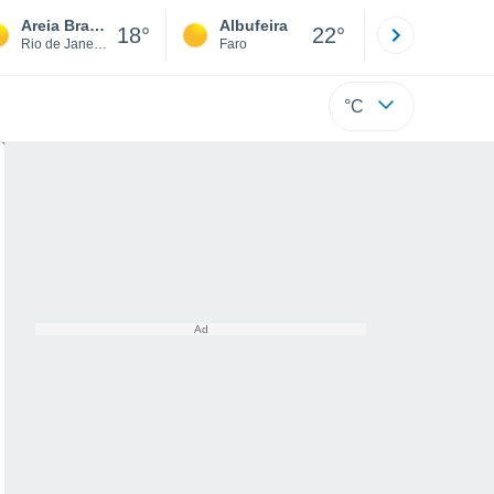
Areia Branca
Albufeira
Lisboa
18°
22°
Rio de Janeiro
Faro
Lisboa
°C