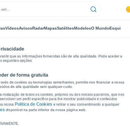
ias
Vídeos
Avisos
Radar
Mapas
Satélites
Modelos
O Mundo
Esqui
privacidade
arantir que as informações fornecidas são de alta qualidade. Pode aceder a
as seguintes opções:
eder de forma gratuita
anca
Gráficos de tempo
ravés de cookies ou tecnologias semelhantes, permite-nos financiar a nossa
teúdos de alta qualidade sem qualquer custo.
 Areia Branca - RJ
 a instalação de todos os cookies, próprios ou dos nossos parceiros, que nos
nvolver um perfil específico para lhe mostrar publicidade e conteúdos
Política de Cookies
 na nossa
e retirar o seu consentimento a qualquer
ies
disponível na parte inferior da nossa página web.
IVAMENTE,
a e ponto de orvalho para os próximos 14 dias