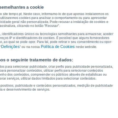
 semelhantes a cookie
33°
so site tempo.pt. Neste caso, informamo-lo de que apenas instalaremos os
31°
utilizaremos cookies para analisar o comportamento ou para apresentar
29°
icidade geral não personalizada. Pode recusar a instalação de cookies e
27°
26°
assinatura, clicando no botão "Recusar".
25°
23°
22°
, identificadores únicos ou tecnologias semelhantes para armazenar, aceder
19°
ereços IP e identificadores de cookies. É possível que alguns fornecedores
19°
19°
18°
18°
17°
17°
 ao qual se pode opor. Para tal, pode retirar o seu consentimento ou opor-
Definições
Política de Cookies
“
14°
” ou na nossa
neste website.
os o seguinte tratamento de dados:
ui
13
Sex
14
Sáb
15
Dom
16
Seg
17
Ter
18
Qua
19
Qui
20
os para selecionar publicidade, criar perfis para publicidade personalizada,
mperatura Mínima
Ponto de orvalho
s para personalizar conteúdos, utilizar perfis para selecionar conteúdos
ho dos conteúdos, compreender os públicos através de estatísticas ou
ar serviços, utilizar dados limitados para selecionar conteúdos.
spositivos, publicidade e conteúdos personalizados, medição de publicidade
ia e desenvolvimento de serviços.
dade para os próximos 14 dias
100
1024
1023
75