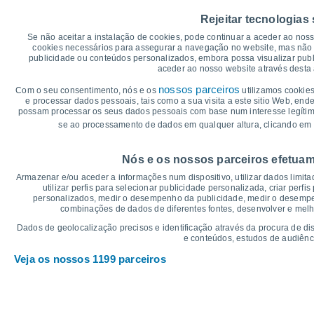
40
38°
Rejeitar tecnologias
34°
35
Se não aceitar a instalação de cookies, pode continuar a aceder ao nos
32°
cookies necessários para assegurar a navegação no website, mas não 
30
publicidade ou conteúdos personalizados, embora possa visualizar publ
aceder ao nosso website através desta 
24°
25
23°
nossos parceiros
Com o seu consentimento, nós e os
utilizamos cookies
20°
20°
19°
e processar dados pessoais, tais como a sua visita a este sitio Web, end
20
18°
18°
possam processar os seus dados pessoais com base num interesse legítimo,
16°
16°
se ao processamento de dados em qualquer altura, clicando em 
15
°C
Nós e os nossos parceiros efetuam
Sex
7
Sáb
8
Dom
9
Seg
10
Ter
11
Qua
12
Q
Armazenar e/ou aceder a informações num dispositivo, utilizar dados limitad
Temperatura Máxima
Te
utilizar perfis para selecionar publicidade personalizada, criar perfi
personalizados, medir o desempenho da publicidade, medir o desempen
combinações de dados de diferentes fontes, desenvolver e melhor
Gráficos de Precipitação – Névoa
Dados de geolocalização precisos e identificação através da procura de di
e conteúdos, estudos de audiênc
Chuva, neve e nebulosi
Veja os nossos 1199 parceiros
15
1028