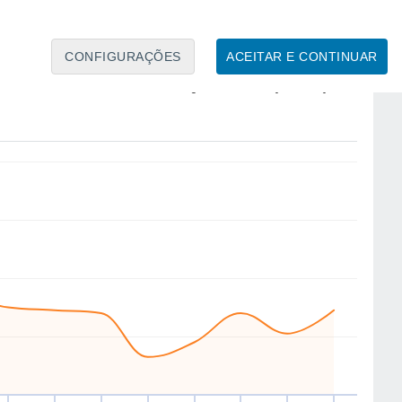
4
CONFIGURAÇÕES
ACEITAR E CONTINUAR
S
SW
S
E
NE
NE
NE
E
ui
13
Sex
14
Sáb
15
Dom
16
Seg
17
Ter
18
Qua
19
Qui
20
to
Velocidade média do vento