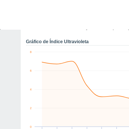
0
NW
E
SW
S
SW
NE
km/h
Sex
7
Sáb
8
Dom
9
Seg
10
Ter
11
Qua
12
Q
Rajadas máximas do ven
Gráfico de Índice Ultravioleta
8
6
4
2
0