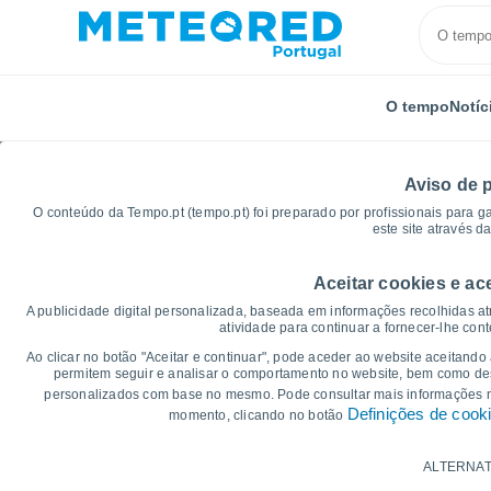
O tempo
Notíc
Aviso de 
O conteúdo da Tempo.pt (tempo.pt) foi preparado por profissionais para g
este site através d
Aceitar cookies e ac
Início
Brasil
Estado do Rio de Janeiro
Areia Br
A publicidade digital personalizada, baseada em informações recolhidas at
atividade para continuar a fornecer-lhe con
Gráficos do tempo para
Ao clicar no botão "Aceitar e continuar", pode aceder ao website aceitando
permitem seguir e analisar o comportamento no website, bem como dese
personalizados com base no mesmo. Pode consultar mais informações
14 dias
7 dias
Definições de cook
momento, clicando no botão
Gráficos da Temperatura
ALTERNAT
Temperatura Máxima, temperatura mínim